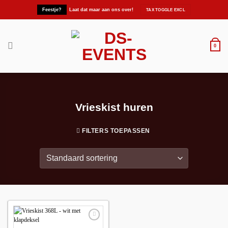
Ga
Feestje?
Laat dat maar aan ons over!
naar
inhoud
0
Vrieskist huren
FILTERS TOEPASSEN