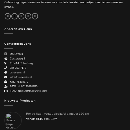
Culemborg organiseren en leveren we complete feesten en partijen naar ieders wens en
smaak.
Anderen over ons
Contactgegevens
DS-Events
Costerweg 8
4104AJ
Culemborg
085 303 7179
ds-events.nl
info@ds-events.nl
KvK: 78378370
BTW: NL861368289B01
IBAN: NL89ABNA 0529163349
Nieuwste Producten
Ronde klap-, vouw-, plooitafel banquet 120 cm
Vanaf:
€
5.00
excl. BTW