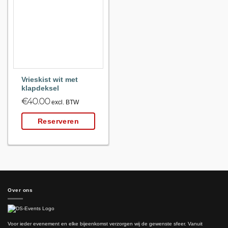
Maak
favoriet!
Vrieskist wit met
klapdeksel
€
40.00
excl. BTW
Reserveren
Over ons
Voor ieder evenement en elke bijeenkomst verzorgen wij de gewenste sfeer. Vanuit