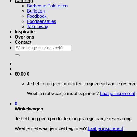
Catering
Barbecue Pakketten
Buffetten
Foodbook
Foodsensaties
Take away
Inspiratie
Over ons
Contact
Zoeken
naar:
€
0.00
0
Je hebt nog geen producten toegevoegd aan je reserve
Weet je niet waar je moet beginnen?
Laat je inspireren!
0
Winkelwagen
Je hebt nog geen producten toegevoegd aan je reservering
Weet je niet waar je moet beginnen?
Laat je inspireren!