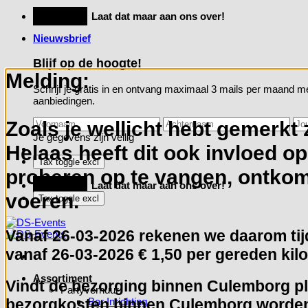
Ga
Feestje?
Laat dat maar aan ons over!
naar
Nieuwsbrief
inhoud
Blijf op de hoogte!
Melding:
Schrijf je gratis in en ontvang maximaal 3 mails per maand me
aanbiedingen.
Zoals je wellicht hebt gemerkt 
Je gegevens zijn veilig
Helaas heeft dit ook invloed o
proberen op te vangen, ontkome
Feestje?
Laat dat maar aan ons over!
voeren.
Vanaf
26-03-2026
rekenen we daarom tijd
vanaf 26-03-2026 € 1,50 per gereden kilo
Assortiment
Vindt de bezorging binnen Culemborg pla
Partyverhuur
Bar Inrichting
bezorgkosten binnen Culemborg worden