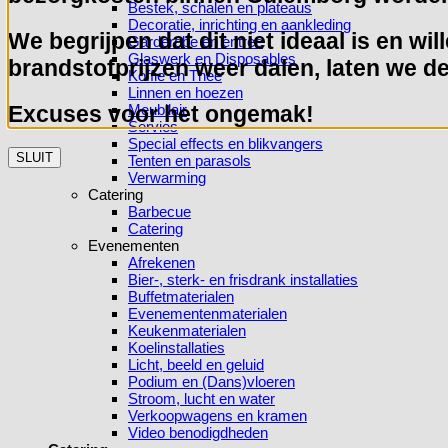
Bestek, schalen en plateaus
Decoratie, inrichting en aankleding
We begrijpen dat dit niet ideaal is en wi
Garderobe en entree
Glaswerk en Disposables
brandstofprijzen weer dalen, laten we de 
Koffie en Thee
Linnen en hoezen
Meubilair
Excuses voor het ongemak!
Servies
Special effects en blikvangers
SLUIT
Tenten en parasols
Verwarming
Catering
Barbecue
Catering
Evenementen
Afrekenen
Bier-, sterk- en frisdrank installaties
Buffetmaterialen
Evenementenmaterialen
Keukenmaterialen
Koelinstallaties
Licht, beeld en geluid
Podium en (Dans)vloeren
Stroom, lucht en water
Verkoopwagens en kramen
Video benodigdheden