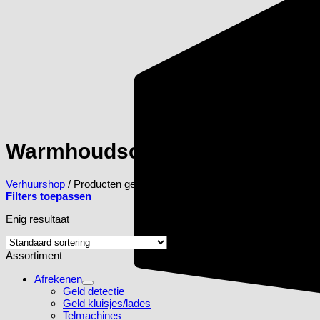
Warmhoudschalen voor buffet
Verhuurshop
/
Producten getagged “Warmhoudschalen voor buffet”
Filters toepassen
Enig resultaat
Assortiment
Afrekenen
Geld detectie
Geld kluisjes/lades
Telmachines