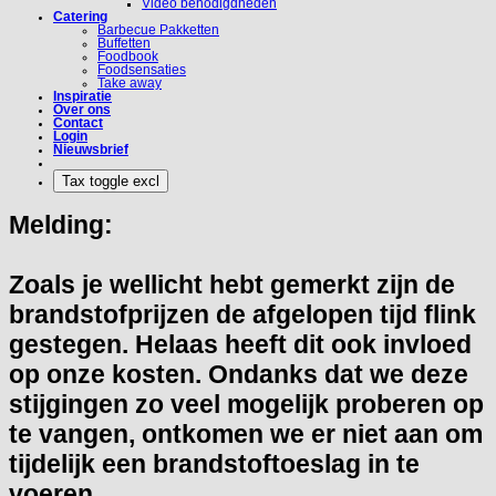
Video benodigdheden
Catering
Barbecue Pakketten
Buffetten
Foodbook
Foodsensaties
Take away
Inspiratie
Over ons
Contact
Login
Nieuwsbrief
Melding:
Zoals je wellicht hebt gemerkt zijn de
brandstofprijzen de afgelopen tijd flink
gestegen. Helaas heeft dit ook invloed
op onze kosten. Ondanks dat we deze
stijgingen zo veel mogelijk proberen op
te vangen, ontkomen we er niet aan om
tijdelijk een brandstoftoeslag in te
voeren.