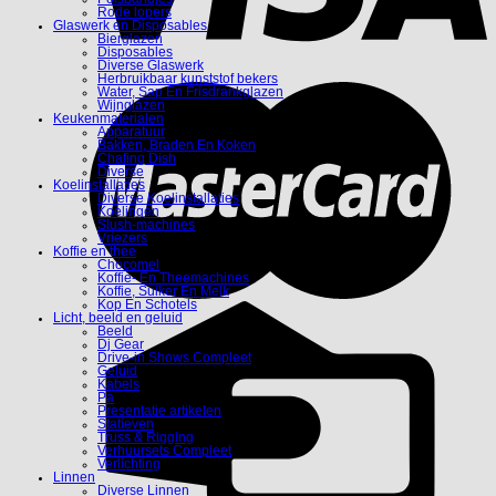
Rode lopers
Glaswerk en Disposables
Bierglazen
Disposables
Diverse Glaswerk
Herbruikbaar kunststof bekers
Water, Sap En Frisdrankglazen
Wijnglazen
Keukenmaterialen
Apparatuur
Bakken, Braden En Koken
Chafing Dish
Diverse
Koelinstallaties
Diverse Koelinstallaties
Koelingen
Slush-machines
Vriezers
Koffie en thee
Chocomel
Koffie- En Theemachines
Koffie, Suiker En Melk
Kop En Schotels
Licht, beeld en geluid
Beeld
Dj Gear
Drive-in Shows Compleet
Geluid
Kabels
Pa
Presentatie artikelen
Statieven
Truss & Rigging
Verhuursets Compleet
Verlichting
Linnen
Diverse Linnen