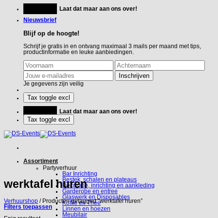
Ga
Feestje?
Laat dat maar aan ons over!
naar
inhoud
Nieuwsbrief
Blijf op de hoogte!
Schrijf je gratis in en ontvang maximaal 3 mails per maand met tips,
productinformatie en leuke aanbiedingen.
Je gegevens zijn veilig
Feestje?
Laat dat maar aan ons over!
Assortiment
Partyverhuur
Bar Inrichting
Bestek, schalen en plateaus
werktafel huren
Decoratie, inrichting en aankleding
Garderobe en entree
Glaswerk en Disposables
Verhuurshop
/
Producten getagged “werktafel huren”
Koffie en Thee
Filters toepassen
Linnen en hoezen
Meubilair