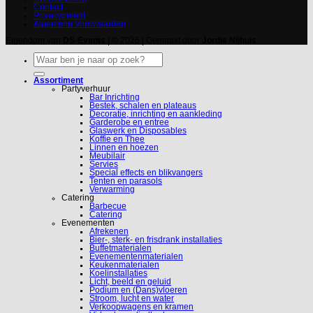
Contact
Privacybeleid
Algemene Voorwaarden
Eigendom van
DS-Events
| © 2026 | Gemaakt door
Jordie Nijhuis
Zoeken
naar:
Assortiment
Partyverhuur
Bar Inrichting
Bestek, schalen en plateaus
Decoratie, inrichting en aankleding
Garderobe en entree
Glaswerk en Disposables
Koffie en Thee
Linnen en hoezen
Meubilair
Servies
Special effects en blikvangers
Tenten en parasols
Verwarming
Catering
Barbecue
Catering
Evenementen
Afrekenen
Bier-, sterk- en frisdrank installaties
Buffetmaterialen
Evenementenmaterialen
Keukenmaterialen
Koelinstallaties
Licht, beeld en geluid
Podium en (Dans)vloeren
Stroom, lucht en water
Verkoopwagens en kramen