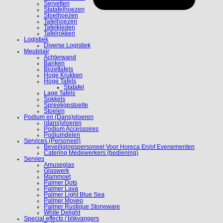
Servetten
Statafelhoezen
Stoelhoezen
Tafelhoezen
Tafelkleden
Tafelrokken
Logistiek
Diverse Logistiek
Meubilair
Achterwand
Banken
Bijzettafels
Hoge Krukken
Hoge Tafels
Statafel
Lage Tafels
Sokkels
Spreekgestoelte
Stoelen
Podium en (Dans)vloeren
(dans)vloeren
Podium Accessoires
Podiumdelen
Services (Personeel)
Beveiligingspersoneel Voor Horeca En/of Evenementen
Catering Medewerkers (bediening)
Servies
Amuseglas
Glaswerk
Mammoet
Palmer Dots
Palmer Lava
Palmer Light Blue Sea
Palmer Moveo
Palmer Rustique Stoneware
White Delight
Special effects / blikvangers