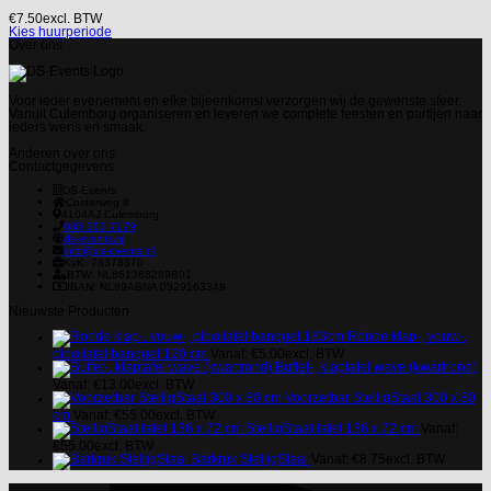
€
7.50
excl. BTW
Kies huurperiode
Over ons
Voor ieder evenement en elke bijeenkomst verzorgen wij de gewenste sfeer.
Vanuit Culemborg organiseren en leveren we complete feesten en partijen naar
ieders wens en smaak.
Anderen over ons
Contactgegevens
DS-Events
Costerweg 8
4104AJ
Culemborg
085 303 7179
ds-events.nl
info@ds-events.nl
KvK: 78378370
BTW: NL861368289B01
IBAN: NL89ABNA 0529163349
Nieuwste Producten
Ronde klap-, vouw-,
plooitafel banquet 120 cm
Vanaf:
€
5.00
excl. BTW
Buffet-, klaptafel wave (kwartrond)
Vanaf:
€
13.00
excl. BTW
Voorzetbar StelligStaal 300 x 80
cm
Vanaf:
€
55.00
excl. BTW
StelligStaal tafel 136 x 72 cm
Vanaf:
€
55.00
excl. BTW
Barkruk StelligStaal
Vanaf:
€
8.75
excl. BTW