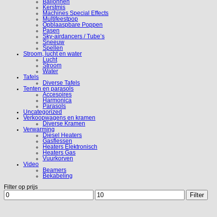
Ballonnen
Kerstmis
Machines Special Effects
Multifeestpop
Opblaaspbare Poppen
Pasen
Sky-airdancers / Tube’s
Sneeuw
Spellen
Stroom, lucht en water
Lucht
Stroom
Water
Tafels
Diverse Tafels
Tenten en parasols
Accesoires
Harmonica
Parasols
Uncategorized
Verkoopwagens en kramen
Diverse Kramen
Verwarming
Diesel Heaters
Gasflessen
Heaters Elektronisch
Heaters Gas
Vuurkorven
Video
Beamers
Bekabeling
Filter op prijs
Min.
Max.
Filter
prijs
prijs