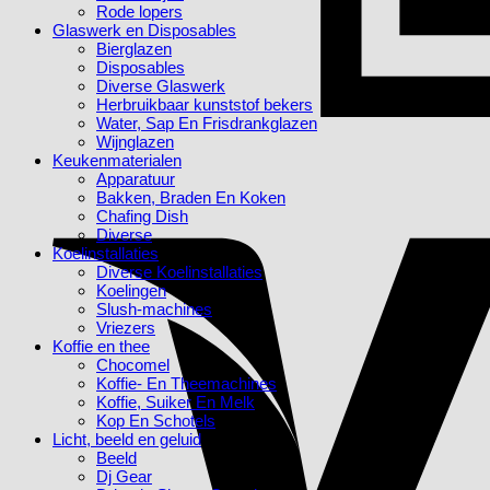
Rode lopers
Glaswerk en Disposables
Bierglazen
Disposables
Diverse Glaswerk
Herbruikbaar kunststof bekers
Water, Sap En Frisdrankglazen
Wijnglazen
Keukenmaterialen
Apparatuur
Bakken, Braden En Koken
Chafing Dish
Diverse
Koelinstallaties
Diverse Koelinstallaties
Koelingen
Slush-machines
Vriezers
Koffie en thee
Chocomel
Koffie- En Theemachines
Koffie, Suiker En Melk
Kop En Schotels
Licht, beeld en geluid
Beeld
Dj Gear