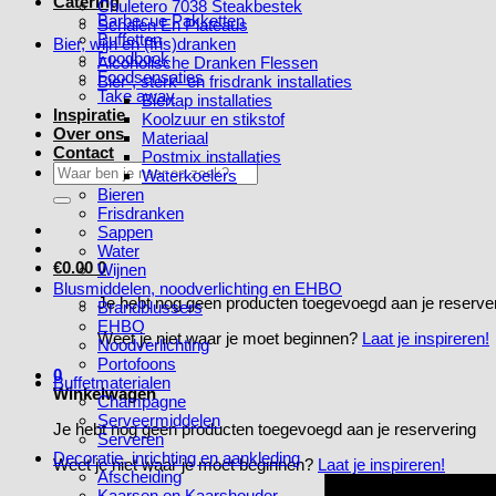
Catering
Chuletero 7038 Steakbestek
Barbecue Pakketten
Schalen En Plateaus
Buffetten
Bier, wijn en (fris)dranken
Foodbook
Alcoholische Dranken Flessen
Foodsensaties
Bier-, sterk- en frisdrank installaties
Take away
Biertap installaties
Inspiratie
Koolzuur en stikstof
Over ons
Materiaal
Contact
Postmix installaties
Zoeken
Waterkoelers
naar:
Bieren
Frisdranken
Sappen
Water
€
0.00
0
Wijnen
Blusmiddelen, noodverlichting en EHBO
Je hebt nog geen producten toegevoegd aan je reserve
Brandblussers
EHBO
Weet je niet waar je moet beginnen?
Laat je inspireren!
Noodverlichting
Portofoons
0
Buffetmaterialen
Winkelwagen
Champagne
Serveermiddelen
Je hebt nog geen producten toegevoegd aan je reservering
Serveren
Decoratie, inrichting en aankleding
Weet je niet waar je moet beginnen?
Laat je inspireren!
Afscheiding
Kaarsen en Kaarshouder