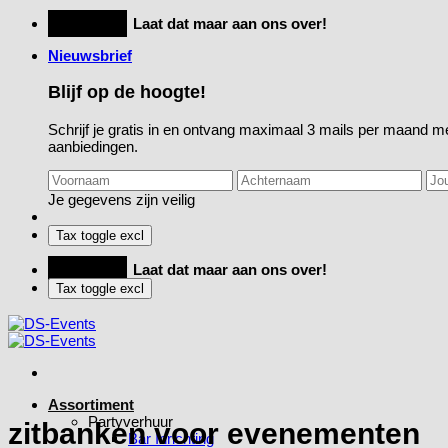
Ga
Feestje?
Laat dat maar aan ons over!
naar
Nieuwsbrief
inhoud
Blijf op de hoogte!
Schrijf je gratis in en ontvang maximaal 3 mails per maand me
aanbiedingen.
Je gegevens zijn veilig
Feestje?
Laat dat maar aan ons over!
Assortiment
Partyverhuur
zitbanken voor evenementen
Bar Inrichting