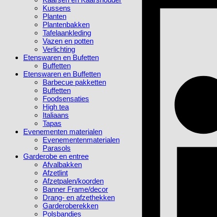
Kussens
Planten
Plantenbakken
Tafelaankleding
Vazen en potten
Verlichting
Etenswaren en Bufetten
Buffetten
Etenswaren en Buffetten
Barbecue pakketten
Buffetten
Foodsensaties
High tea
Italiaans
Tapas
Evenementen materialen
Evenementenmaterialen
Parasols
Garderobe en entree
Afvalbakken
Afzetlint
Afzetpalen/koorden
Banner Frame/decor
Drang- en afzethekken
Garderoberekken
Polsbandjes