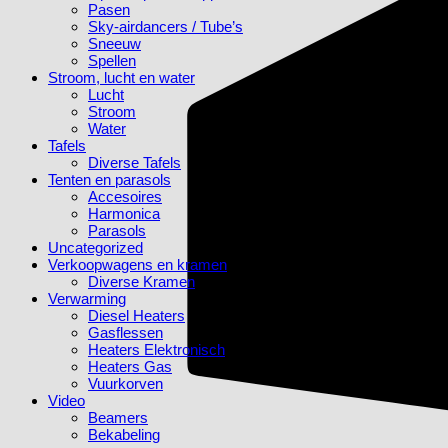
Pasen
Sky-airdancers / Tube’s
Sneeuw
Spellen
Stroom, lucht en water
Lucht
Stroom
Water
Tafels
Diverse Tafels
Tenten en parasols
Accesoires
Harmonica
Parasols
Uncategorized
Verkoopwagens en kramen
Diverse Kramen
Verwarming
Diesel Heaters
Gasflessen
Heaters Elektronisch
Heaters Gas
Vuurkorven
Video
Beamers
Bekabeling