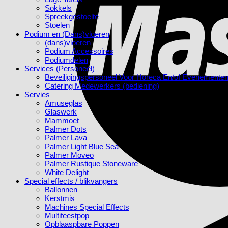
Sokkels
Spreekgestoelte
Stoelen
Podium en (Dans)vloeren
(dans)vloeren
Podium Accessoires
Podiumdelen
Services (Personeel)
Beveiligingspersoneel Voor Horeca En/of Evenemente
Catering Medewerkers (bediening)
Servies
Amuseglas
Glaswerk
Mammoet
Palmer Dots
Palmer Lava
Palmer Light Blue Sea
Palmer Moveo
Palmer Rustique Stoneware
White Delight
Special effects / blikvangers
Ballonnen
Kerstmis
Machines Special Effects
Multifeestpop
Opblaaspbare Poppen