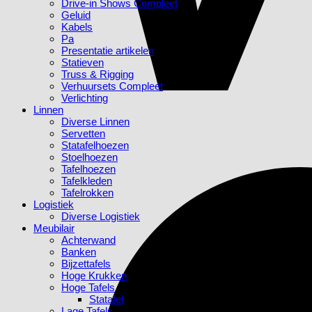
Drive-in Shows Compleet
Geluid
Kabels
Pa
Presentatie artikelen
Statieven
Truss & Rigging
Verhuursets Compleet
Verlichting
Linnen
Diverse Linnen
Servetten
Statafelhoezen
Stoelhoezen
Tafelhoezen
Tafelkleden
Tafelrokken
Logistiek
Diverse Logistiek
Meubilair
Achterwand
Banken
Bijzettafels
Hoge Krukken
Hoge Tafels
Statafel
Lage Tafels