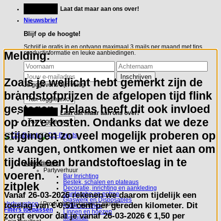
Ga
Feestje?
Laat dat maar aan ons over!
naar
inhoud
Nieuwsbrief
Blijf op de hoogte!
Schrijf je gratis in en ontvang maximaal 3 mails per maand met tips,
Melding:
productinformatie en leuke aanbiedingen.
Zoals je wellicht hebt gemerkt zijn de
Je gegevens zijn veilig
brandstofprijzen de afgelopen tijd flink
gestegen. Helaas heeft dit ook invloed
Feestje?
Laat dat maar aan ons over!
op onze kosten. Ondanks dat we deze
stijgingen zo veel mogelijk proberen op
te vangen, ontkomen we er niet aan om
tijdelijk een brandstoftoeslag in te
Assortiment
Partyverhuur
voeren.
Bar Inrichting
Bestek, schalen en plateaus
zitplek
Decoratie, inrichting en aankleding
Vanaf
26-03-2026
rekenen we daarom tijdelijk een
Garderobe en entree
Glaswerk en Disposables
toeslag van
€ 0,51 cent per gereden kilometer.
Dit
Verhuurshop
/
Producten getagged “zitplek”
Koffie en Thee
Filters toepassen
Linnen en hoezen
zorgt ervoor dat je vanaf 26-03-2026 € 1,50 per
Meubilair