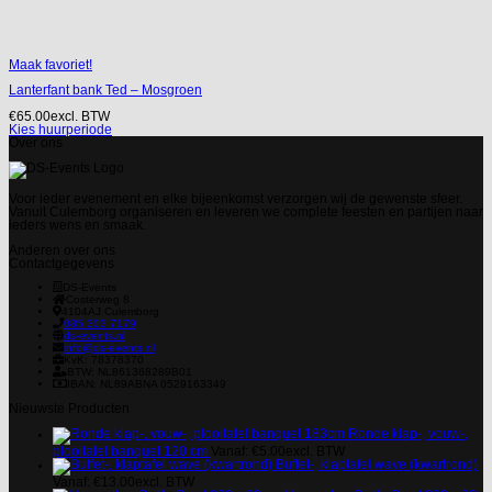
Maak favoriet!
Lanterfant bank Ted – Mosgroen
€
65.00
excl. BTW
Kies huurperiode
Over ons
Voor ieder evenement en elke bijeenkomst verzorgen wij de gewenste sfeer.
Vanuit Culemborg organiseren en leveren we complete feesten en partijen naar
ieders wens en smaak.
Anderen over ons
Contactgegevens
DS-Events
Costerweg 8
4104AJ
Culemborg
085 303 7179
ds-events.nl
info@ds-events.nl
KvK: 78378370
BTW: NL861368289B01
IBAN: NL89ABNA 0529163349
Nieuwste Producten
Ronde klap-, vouw-,
plooitafel banquet 120 cm
Vanaf:
€
5.00
excl. BTW
Buffet-, klaptafel wave (kwartrond)
Vanaf:
€
13.00
excl. BTW