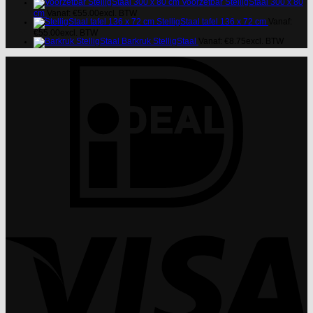
Voorzetbar StelligStaal 300 x 80
cm
Vanaf:
€
55.00
excl. BTW
StelligStaal tafel 136 x 72 cm
Vanaf:
€
55.00
excl. BTW
Barkruk StelligStaal
Vanaf:
€
8.75
excl. BTW