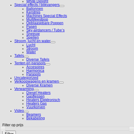
White Delight
Special effects / blikvangers
Ballonnen
Kerstmis
Machines Special Effects
Multifeestpop
Opblaaspbare Poppen
Pasen
Sky-airdancers / Tube’s
Sneeuw
Spellen
Stroom, lucht en water
Lucht
Stroom
Water
Tafels
Diverse Tafels
Tenten en parasols
Accesoires
Harmonica
Parasols
Uncategorized
Verkoopwagens en kramen
Diverse Kramen
Verwarming
Diesel Heaters
Gasflessen
Heaters Elektronisch
Heaters Gas
Vuurkorven
Video
Beamers
Bekabeling
Filter op prijs
Min.
Max.
Filter