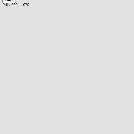
prijs
prijs
Prijs:
€60
—
€70