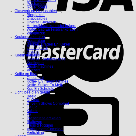
Polsbandjes
Rode lopers
Glaswerk en Disposables
Bierglazen
Disposables
Diverse Glaswerk
Herbruikbaar kunststof bekers
Water, Sap En Frisdrankglazen
Wijnglazen
Keukenmaterialen
Apparatuur
Bakken, Braden En Koken
Chafing Dish
Diverse
Koelinstallaties
Diverse Koelinstallaties
Koelingen
Slush-machines
Vriezers
Koffie en thee
Chocomel
Koffie- En Theemachines
Koffie, Suiker En Melk
Kop En Schotels
Licht, beeld en geluid
Beeld
Dj Gear
Drive-in Shows Compleet
Geluid
Kabels
Pa
Presentatie artikelen
Statieven
Truss & Rigging
Verhuursets Compleet
Verlichting