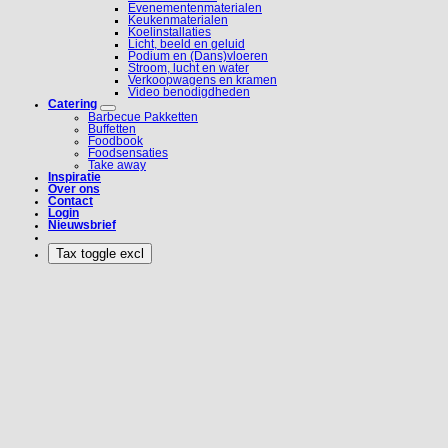
Evenementenmaterialen
Keukenmaterialen
Koelinstallaties
Licht, beeld en geluid
Podium en (Dans)vloeren
Stroom, lucht en water
Verkoopwagens en kramen
Video benodigdheden
Catering
Barbecue Pakketten
Buffetten
Foodbook
Foodsensaties
Take away
Inspiratie
Over ons
Contact
Login
Nieuwsbrief