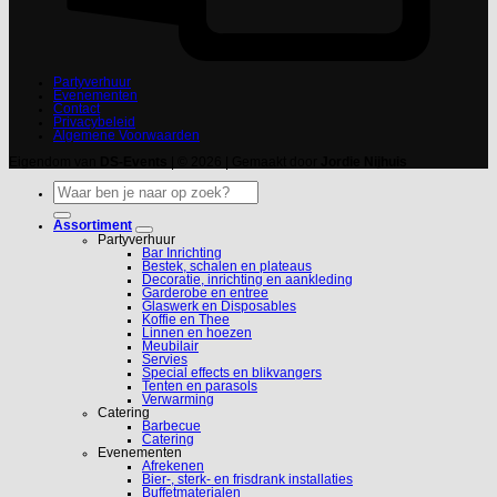
Partyverhuur
Evenementen
Contact
Privacybeleid
Algemene Voorwaarden
Eigendom van
DS-Events
| © 2026 | Gemaakt door
Jordie Nijhuis
Zoeken
naar:
Assortiment
Partyverhuur
Bar Inrichting
Bestek, schalen en plateaus
Decoratie, inrichting en aankleding
Garderobe en entree
Glaswerk en Disposables
Koffie en Thee
Linnen en hoezen
Meubilair
Servies
Special effects en blikvangers
Tenten en parasols
Verwarming
Catering
Barbecue
Catering
Evenementen
Afrekenen
Bier-, sterk- en frisdrank installaties
Buffetmaterialen