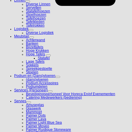
Linnen
Diverse Linnen
Servetten
Statafelhoezen
Stoelhoezen
Tafelhoezen
Tafelkleden
Tafelrokken
Logistiek
Diverse Logistiek
Meubilair
Achterwand
Banken
Bijzettafels
Hoge Krukken
Hoge Tafels
Statafel
Lage Tafels
Sokkels
Spreekgestoelte
Stoelen
Podium en (Dans)vloeren
(dans)vloeren
Podium Accessoires
Podiumdelen
Services (Personeel)
Beveiligingspersoneel Voor Horeca En/of Evenementen
Catering Medewerkers (bediening)
Servies
Amuseglas
Glaswerk
Mammoet
Palmer Dots
Palmer Lava
Palmer Light Blue Sea
Palmer Moveo
Palmer Rustique Stoneware