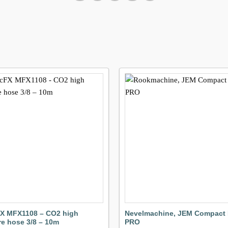
Maak
favoriet!
f
X MFX1108 – CO2 high
Nevelmachine, JEM Compact 
re hose 3/8 – 10m
PRO