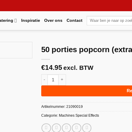
Zoeken
atering
Inspiratie
Over ons
Contact
naar:
50 porties popcorn (extra
€
14.95
excl. BTW
Maak
favoriet!
50 porties popcorn (extra ingrediënten) aanta
Re
Artikelnummer:
21090019
Categorie:
Machines Special Effects