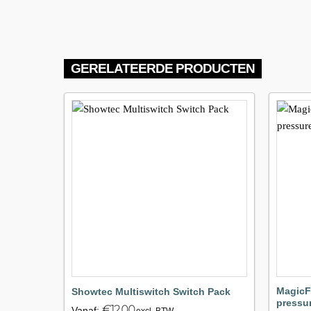
GERELATEERDE PRODUCTEN
Maak
favoriet!
MagicF
Showtec Multiswitch Switch Pack
pressu
€
12.00
Vanaf:
excl. BTW