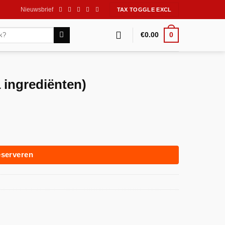
Nieuwsbrief
0
€
0.00
 ingrediënten)
l
serveren