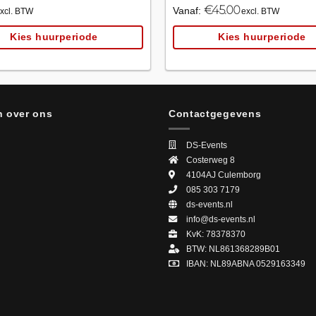
€
45.00
Vanaf:
xcl. BTW
excl. BTW
Kies huurperiode
Kies huurperiode
 over ons
Contactgegevens
DS-Events
Costerweg 8
4104AJ
Culemborg
085 303 7179
ds-events.nl
info@ds-events.nl
KvK: 78378370
BTW: NL861368289B01
IBAN: NL89ABNA 0529163349