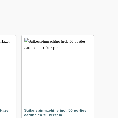
Maak
Maak
avoriet!
favoriet!
Hazer
Suikerspinmachine incl. 50 porties
MagicFX
aardbeien suikerspin
II