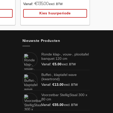
€
135.00
€
55.00
Vanaf:
excl. BTW
e
Kies huurperiode
Nieuwste Producten
Ronde klap-, vouw-, plooitafel
banquet 120 cm
Vanaf:
€
5.00
excl. BTW
Buffet-, klaptafel wave
(kwartrond)
Vanaf:
€
13.00
excl. BTW
Voorzetbar StelligStaal 300 x
80 cm
Vanaf:
€
55.00
excl. BTW