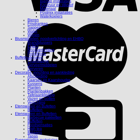
Biertap installaties
Koolzuur en stikstof
Materiaal
Postmix installaties
Waterkoelers
Bieren
Frisdranken
Sappen
Water
Wijnen
Blusmiddelen, noodverlichting en EHBO
Brandblussers
EHBO
Noodverlichting
Portofoons
Buffetmaterialen
Champagne
Serveermiddelen
Serveren
Decoratie, inrichting en aankleding
Afscheiding
Kaarsen en Kaarshouder
Kussens
Planten
Plantenbakken
Tafelaankleding
Vazen en potten
Verlichting
Etenswaren en Bufetten
Buffetten
Etenswaren en Buffetten
Barbecue pakketten
Buffetten
Foodsensaties
High tea
Italiaans
Tapas
Evenementen materialen