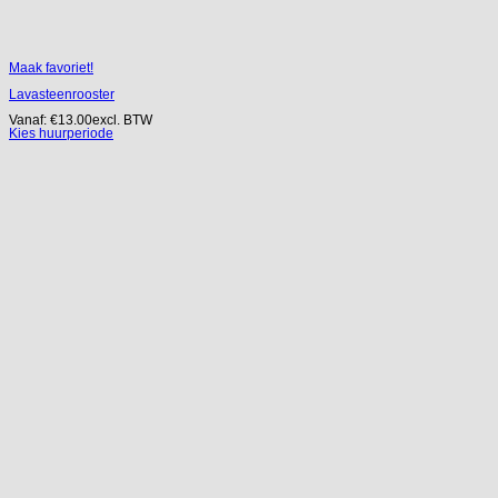
Maak favoriet!
Lavasteenrooster
Vanaf:
€
13.00
excl. BTW
Kies huurperiode