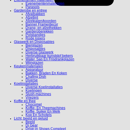
Evenementenmaterialen
Parasols
Garderobe en entree
Afvalbakken
Afzetlint
Afzetpalen/koorden
Banner Frame/decor
Drang- en afzethekken
Garderoberekken
Polsbandjes
Rode lopers
Glaswerk en Disposables
Bierglazen
Disposables
Diverse Glaswerk
Herbruikbaar kunststof bekers
Water, Sap En Frisdrankglazen
Wijnglazen
Keukenmaterialen
Apparatuur
Bakken, Braden En Koken
Chafing Dish
Diverse
Koelinstallaties
Diverse Koelinstallaties
Koelingen
Slush-machines
Vriezers
Koffie en thee
Chocomel
Koffie- En Theemachines
Koffie, Suiker En Melk
Kop En Schotels
Licht, beeld en geluid
Beeld
Dj Gear
Drive-in Shows Compleet