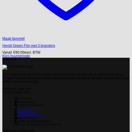
Maak favoriet!
Hendi Green Fire met 3 branders
Vanaf:
€
90.00
excl. BTW
Kies huurperiode
Over ons
Voor ieder evenement en elke bijeenkomst verzorgen wij de gewenste sfeer.
Vanuit Culemborg organiseren en leveren we complete feesten en partijen naar
ieders wens en smaak.
Anderen over ons
Contactgegevens
DS-Events
Costerweg 8
4104AJ
Culemborg
085 303 7179
ds-events.nl
info@ds-events.nl
KvK: 78378370
BTW: NL861368289B01
IBAN: NL89ABNA 0529163349
Nieuwste Producten