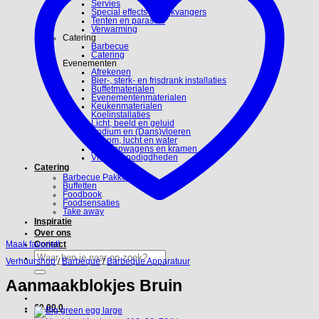
Servies
Special effects en blikvangers
Tenten en parasols
Verwarming
Catering
Barbecue
Catering
Evenementen
Afrekenen
Bier-, sterk- en frisdrank installaties
Buffetmaterialen
Evenementenmaterialen
Keukenmaterialen
Koelinstallaties
Licht, beeld en geluid
Podium en (Dans)vloeren
Stroom, lucht en water
Verkoopwagens en kramen
Video benodigdheden
Catering
Barbecue Pakketten
Buffetten
Foodbook
Foodsensaties
Take away
Inspiratie
Over ons
Maak favoriet!
Contact
Zoeken
Verhuurshop
/
Barbeque
/
Barbeque Apparatuur
naar:
Aanmaakblokjes Bruin
€
0.00
0