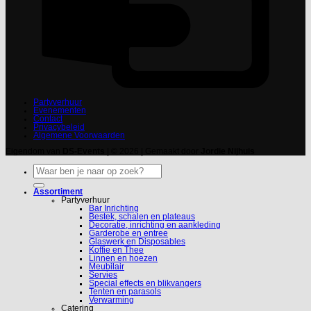
Partyverhuur
Evenementen
Contact
Privacybeleid
Algemene Voorwaarden
Eigendom van
DS-Events
| © 2026 | Gemaakt door
Jordie Nijhuis
Zoeken
naar:
Assortiment
Partyverhuur
Bar Inrichting
Bestek, schalen en plateaus
Decoratie, inrichting en aankleding
Garderobe en entree
Glaswerk en Disposables
Koffie en Thee
Linnen en hoezen
Meubilair
Servies
Special effects en blikvangers
Tenten en parasols
Verwarming
Catering