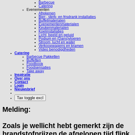
Barbecue
Catering
Evenementen
Afrekenen
Bier-, sterk- en frisdrank installaties
Buffetmaterialen
Evenementenmaterialen
Keukenmaterialen
Koelinstallaties
Licht, beeld en geluid
Podium en (Dans)vloeren
Stroom, lucht en water
Verkoopwagens en kramen
Video benodigdheden
Catering
Barbecue Pakketten
Buffetten
Foodbook
Foodsensaties
Take away
Inspiratie
Over ons
Contact
Login
Nieuwsbrief
Melding:
Zoals je wellicht hebt gemerkt zijn de
brandstofprijzen de afgelopen tijd flink