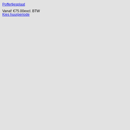
Poffertjesplaat
Vanaf:
€
75.00
excl. BTW
Kies huurperiode