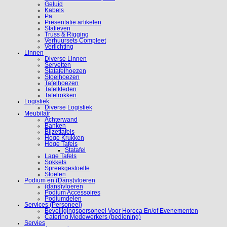
Geluid
Kabels
Pa
Presentatie artikelen
Statieven
Truss & Rigging
Verhuursets Compleet
Verlichting
Linnen
Diverse Linnen
Servetten
Statafelhoezen
Stoelhoezen
Tafelhoezen
Tafelkleden
Tafelrokken
Logistiek
Diverse Logistiek
Meubilair
Achterwand
Banken
Bijzettafels
Hoge Krukken
Hoge Tafels
Statafel
Lage Tafels
Sokkels
Spreekgestoelte
Stoelen
Podium en (Dans)vloeren
(dans)vloeren
Podium Accessoires
Podiumdelen
Services (Personeel)
Beveiligingspersoneel Voor Horeca En/of Evenementen
Catering Medewerkers (bediening)
Servies