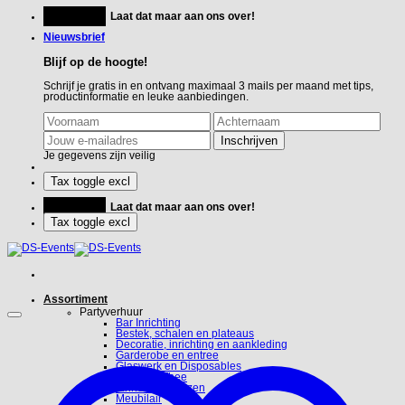
Ga
Feestje?
Laat dat maar aan ons over!
naar
inhoud
Nieuwsbrief
Blijf op de hoogte!
Schrijf je gratis in en ontvang maximaal 3 mails per maand met tips,
productinformatie en leuke aanbiedingen.
Je gegevens zijn veilig
Feestje?
Laat dat maar aan ons over!
Assortiment
Partyverhuur
Bar Inrichting
Bestek, schalen en plateaus
Decoratie, inrichting en aankleding
Garderobe en entree
Glaswerk en Disposables
Koffie en Thee
Linnen en hoezen
Meubilair