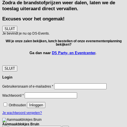
Zodra de brandstofprijzen weer dalen, laten we de
toeslag uiteraard direct vervallen.
Excuses voor het ongemak!
SLUIT
Je bevindt je nu op DS-Events.
Wil je onze zalen bekijken, lunch bestellen of onze evenementenplanning
bekijken?
Ga dan naar
DS Party- en Eventcenter
.
SLUIT
Login
Vereist
Gebruikersnaam of e-mailadres
*
Vereist
Wachtwoord
*
Inloggen
Onthouden
Je wachtwoord vergeten?
Aanmaakblokjes Bruin