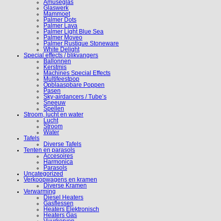
Amuseglas
Glaswerk
Mammoet
Palmer Dots
Palmer Lava
Palmer Light Blue Sea
Palmer Moveo
Palmer Rustique Stoneware
White Delight
Special effects / blikvangers
Ballonnen
Kerstmis
Machines Special Effects
Multifeestpop
Opblaaspbare Poppen
Pasen
Sky-airdancers / Tube’s
Sneeuw
Spellen
Stroom, lucht en water
Lucht
Stroom
Water
Tafels
Diverse Tafels
Tenten en parasols
Accesoires
Harmonica
Parasols
Uncategorized
Verkoopwagens en kramen
Diverse Kramen
Verwarming
Diesel Heaters
Gasflessen
Heaters Elektronisch
Heaters Gas
Vuurkorven