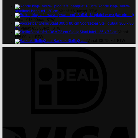
Ronde klap-, vouw-,
plooitafel banquet 120 cm
Vanaf:
€
5.00
excl. BTW
Buffet-, klaptafel wave (kwartrond)
Vanaf:
€
13.00
excl. BTW
Voorzetbar StelligStaal 300 x 80
cm
Vanaf:
€
55.00
excl. BTW
StelligStaal tafel 136 x 72 cm
Vanaf:
€
55.00
excl. BTW
Barkruk StelligStaal
Vanaf:
€
8.75
excl. BTW