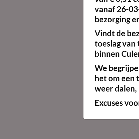
vanaf 26-03
bezorging en
Vindt de be
toeslag van 
binnen Cule
We begrijpen
het om een t
weer dalen, 
Excuses voo