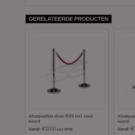
GERELATEERDE PRODUCTEN
Maak
Maak
avoriet!
favoriet!
luiting
Afzetpaaltjes silver/RVS incl. rood
Afzetpaal
koord
koord
€
12.00
€
Vanaf:
Vanaf:
excl. BTW