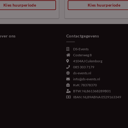
Kies huurperiode
Kies huurperiode
over ons
Contactgegevens
DS-Events
Costerweg 8
4104AJ
Culemborg
085 303 7179
ds-events.nl
info@ds-events.nl
KvK: 78378370
BTW: NL861368289B01
IBAN: NL89ABNA 0529163349