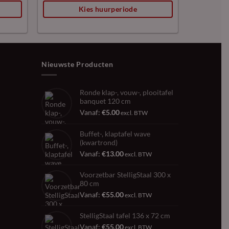
Kies huurperiode
Nieuwste Producten
Ronde klap-, vouw-, plooitafel
banquet 120 cm
Vanaf:
€
5.00
excl. BTW
Buffet-, klaptafel wave
(kwartrond)
Vanaf:
€
13.00
excl. BTW
Voorzetbar StelligStaal 300 x
80 cm
Vanaf:
€
55.00
excl. BTW
StelligStaal tafel 136 x 72 cm
Vanaf:
€
55.00
excl. BTW