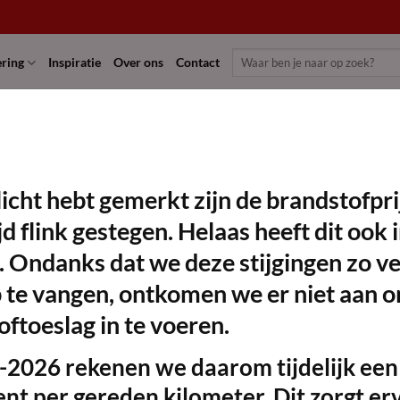
Zoeken
ering
Inspiratie
Over ons
Contact
naar:
Afzetpaaltjes goud/messing
licht hebt gemerkt zijn de brandstofpr
Vanaf:
€
12.00
excl. BTW
Maak
jd flink gestegen. Helaas heeft dit ook 
favoriet!
Afmetingen:
. Ondanks dat we deze stijgingen zo ve
100cm hoog
2 Afzetpaaltjes goud/messing incl. zwart schee
te vangen, ontkomen we er niet aan om
ftoeslag in te voeren.
Huurperiode (dagen):
-2026
rekenen we daarom tijdelijk een
Dag(en)
ent per gereden kilometer.
Dit zorgt er