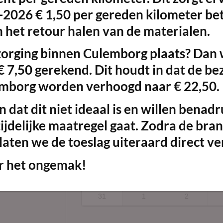
Aantal (stuks):
-2026 € 1,50 per gereden kilometer bet
 het retour halen van de materialen.
zorging binnen Culemborg plaats? Dan 
Augu
€ 7,50 gerekend. Dit houdt in dat de b
mborg worden verhoogd naar € 22,50.
M
D
W
27
28
29
 dat dit niet ideaal is en willen benad
3
4
5
ijdelijke maatregel gaat. Zodra de bra
laten we de toeslag uiteraard direct ve
10
11
12
17
18
19
r het ongemak!
24
25
26
31
1
2