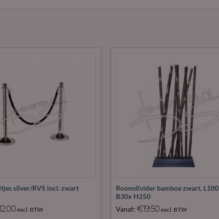
Maak
M
favoriet!
fav
tjes silver/RVS incl. zwart
Roomdivider bamboe zwart, L10
B30x H250
12.00
€
19.50
Vanaf:
excl. BTW
excl. BTW