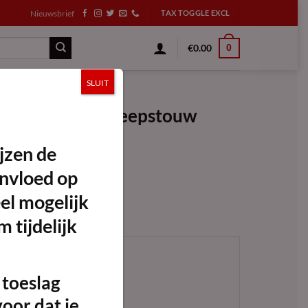
Nieuwsbrief
€
0.00
0
SLUIT
 incl. zwart scheepstouw
ijzen de
invloed op
el mogelijk
pstouw
 tijdelijk
 toeslag
voor dat je