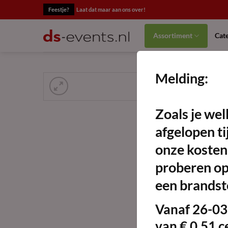
Ga
Feestje?
Laat dat maar aan ons over!
naar
inhoud
Assortiment
Cat
Melding:
Zoals je wel
afgelopen ti
onze kosten
proberen op 
een brandsto
Vanaf
26-03
van
€ 0,51 c