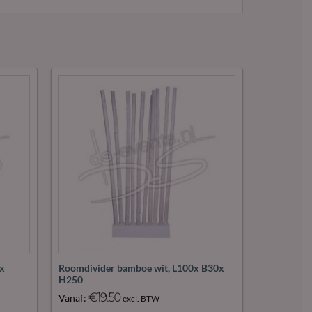
aak
Maak
oriet!
favoriet!
0x
Roomdivider bamboe wit, L100x B30x
H250
€
19.50
Vanaf:
excl. BTW