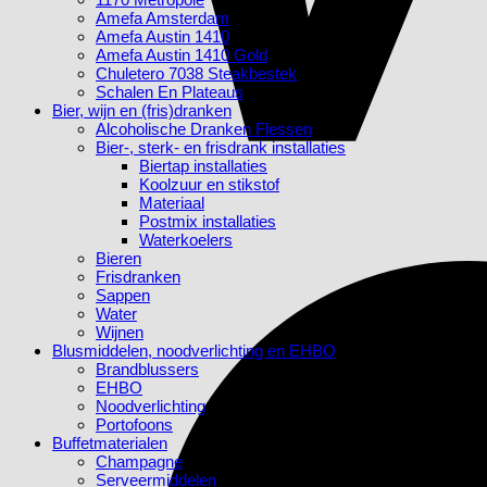
Amefa Amsterdam
Amefa Austin 1410
Amefa Austin 1410 Gold
Chuletero 7038 Steakbestek
Schalen En Plateaus
Bier, wijn en (fris)dranken
Alcoholische Dranken Flessen
Bier-, sterk- en frisdrank installaties
Biertap installaties
Koolzuur en stikstof
Materiaal
Postmix installaties
Waterkoelers
Bieren
Frisdranken
Sappen
Water
Wijnen
Blusmiddelen, noodverlichting en EHBO
Brandblussers
EHBO
Noodverlichting
Portofoons
Buffetmaterialen
Champagne
Serveermiddelen