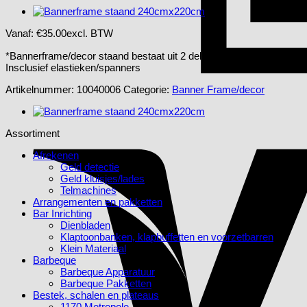
Vanaf:
€
35.00
excl. BTW
*Bannerframe/decor staand bestaat uit 2 delen van 240cmx220cm
Insclusief elastieken/spanners
Artikelnummer:
10040006
Categorie:
Banner Frame/decor
Assortiment
Afrekenen
Geld detectie
Geld kluisjes/lades
Telmachines
Arrangementen en pakketten
Bar Inrichting
Dienbladen
Klaptoonbanken, klapbuffetten en voorzetbarren
Klein Materiaal
Barbeque
Barbeque Apparatuur
Barbeque Pakketten
Bestek, schalen en plateaus
1170 Metropole