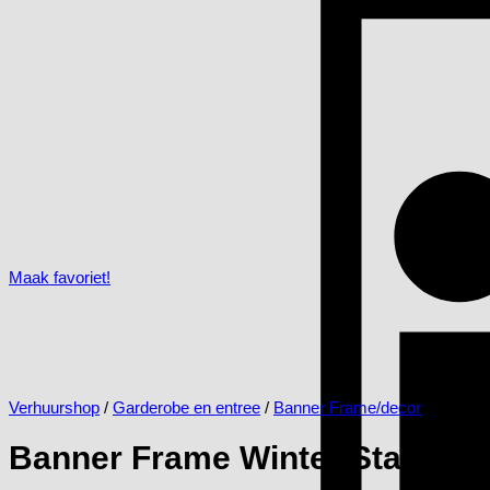
Maak favoriet!
Verhuurshop
/
Garderobe en entree
/
Banner Frame/decor
Banner Frame Winter Staand 4