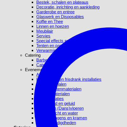
Bestek, schalen en plateaus
Decoratie, inrichting en aankleding
Garderobe en entree
Glaswerk en Disposables
Koffie en Thee
Linnen en hoezen
Meubilair
Servies
Special effects en blikvangers
Tenten en parasols
Verwarming
Catering
Barbecue
Catering
Evenementen
Afrekenen
Bier-, sterk- en frisdrank installaties
Buffetmaterialen
Evenementenmaterialen
Keukenmaterialen
Koelinstallaties
Licht, beeld en geluid
Podium en (Dans)vloeren
Stroom, lucht en water
Verkoopwagens en kramen
Video benodigdheden