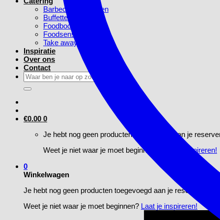
Catering
Barbecue Pakketten
Buffetten
Foodbook
Foodsensaties
Take away
Inspiratie
Over ons
Contact
Zoeken
naar:
€
0.00
0
Je hebt nog geen producten toegevoegd aan je reserve
Weet je niet waar je moet beginnen?
Laat je inspireren!
0
Winkelwagen
Je hebt nog geen producten toegevoegd aan je reservering
Weet je niet waar je moet beginnen?
Laat je inspireren!