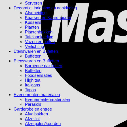
Serveren
Decoratie, inrichting en aankleding
Afscheiding
Kaarsen en Kaarshouder
Kussens
Planten
Plantenbakken
Tafelaankleding
Vazen en potten
Verlichting
Etenswaren en Bufetten
Buffetten
Etenswaren en Buffetten
Barbecue pakketten
Buffetten
Foodsensaties
High tea
Italiaans
Tapas
Evenementen materialen
Evenementenmaterialen
Parasols
Garderobe en entree
Afvalbakken
Afzetlint
Afzetpalen/koorden