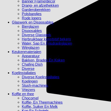
Banner Frame/decor
Drang- en afzethekken
Garderoberekken
Polsbandjes
Rode lopers
Glaswerk en Disposables
Bierglazen
Disposables
Diverse Glaswerk
Herbruikbaar kunststof bekers
Water, Sap En Frisdrankglazen
Wijnglazen
Keukenmaterialen
Apparatuur
Bakken, Braden En Koken
Chafing Dish
Diverse
Koelinstallaties
Diverse Koelinstallaties
Koelingen
Slush-machines
Vriezers
Koffie en thee
Chocomel
Koffie- En Theemachines
Koffie, Suiker En Melk
Kop En Schotels