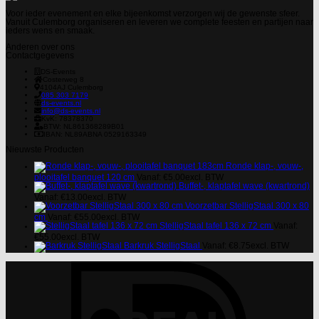
Voor ieder evenement en elke bijeenkomst verzorgen wij de gewenste sfeer.
Vanuit Culemborg organiseren en leveren we complete feesten en partijen naar
ieders wens en smaak.
Anderen over ons
Contactgegevens
DS-Events
Costerweg 8
4104AJ
Culemborg
085 303 7179
ds-events.nl
info@ds-events.nl
KvK: 78378370
BTW: NL861368289B01
IBAN: NL89ABNA 0529163349
Nieuwste Producten
Ronde klap-, vouw-,
plooitafel banquet 120 cm
Vanaf:
€
5.00
excl. BTW
Buffet-, klaptafel wave (kwartrond)
Vanaf:
€
13.00
excl. BTW
Voorzetbar StelligStaal 300 x 80
cm
Vanaf:
€
55.00
excl. BTW
StelligStaal tafel 136 x 72 cm
Vanaf:
€
55.00
excl. BTW
Barkruk StelligStaal
Vanaf:
€
8.75
excl. BTW