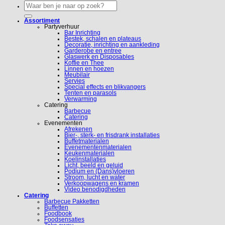
Zoeken
naar:
Assortiment
Partyverhuur
Bar Inrichting
Bestek, schalen en plateaus
Decoratie, inrichting en aankleding
Garderobe en entree
Glaswerk en Disposables
Koffie en Thee
Linnen en hoezen
Meubilair
Servies
Special effects en blikvangers
Tenten en parasols
Verwarming
Catering
Barbecue
Catering
Evenementen
Afrekenen
Bier-, sterk- en frisdrank installaties
Buffetmaterialen
Evenementenmaterialen
Keukenmaterialen
Koelinstallaties
Licht, beeld en geluid
Podium en (Dans)vloeren
Stroom, lucht en water
Verkoopwagens en kramen
Video benodigdheden
Catering
Barbecue Pakketten
Buffetten
Foodbook
Foodsensaties