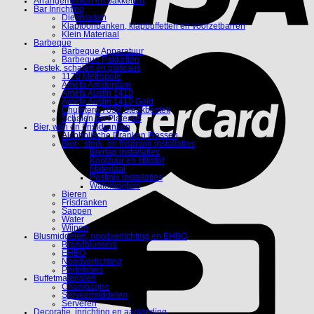
Arrangementen en pakketten
Bar Inrichting
Dienbladen
Klaptoonbanken, klapbuffetten en voorzetbarren
Klein Materiaal
Barbeque
Barbeque Apparatuur
Barbeque Pakketten
Bestek, schalen en plateaus
1170 Metropole
Amefa Amsterdam
Amefa Austin 1410
Amefa Austin 1410 Gold
Chuletero 7038 Steakbestek
Schalen En Plateaus
Bier, wijn en (fris)dranken
Alcoholische Dranken Flessen
Bier-, sterk- en frisdrank installaties
Biertap installaties
Koolzuur en stikstof
Materiaal
Postmix installaties
Waterkoelers
Bieren
Frisdranken
Sappen
Water
Wijnen
Blusmiddelen, noodverlichting en EHBO
Brandblussers
EHBO
Noodverlichting
Portofoons
Buffetmaterialen
Champagne
Serveermiddelen
Serveren
Decoratie, inrichting en aankleding