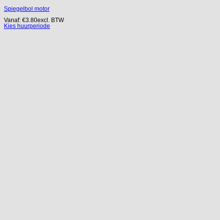
Spiegelbol motor
Vanaf:
€
3.80
excl. BTW
Kies huurperiode