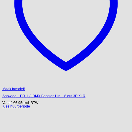
Maak favoriet!
Showtec – DB-1-8 DMX Booster 1 in – 8 out 3P XLR
Vanaf:
€
6.95
excl. BTW
Kies huurperiode