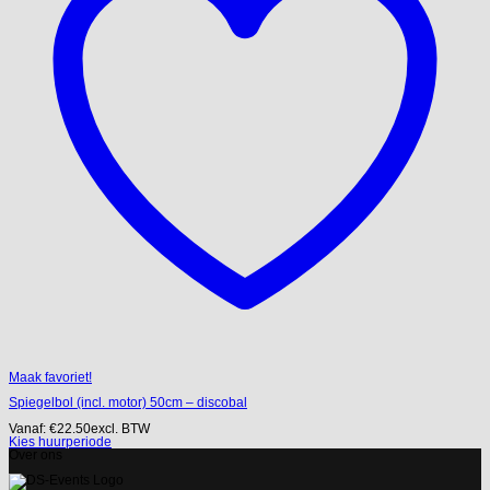
Maak favoriet!
Spiegelbol (incl. motor) 50cm – discobal
Vanaf:
€
22.50
excl. BTW
Kies huurperiode
Over ons