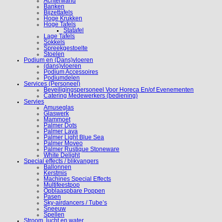
Achterwand
Banken
Bijzettafels
Hoge Krukken
Hoge Tafels
Statafel
Lage Tafels
Sokkels
Spreekgestoelte
Stoelen
Podium en (Dans)vloeren
(dans)vloeren
Podium Accessoires
Podiumdelen
Services (Personeel)
Beveiligingspersoneel Voor Horeca En/of Evenementen
Catering Medewerkers (bediening)
Servies
Amuseglas
Glaswerk
Mammoet
Palmer Dots
Palmer Lava
Palmer Light Blue Sea
Palmer Moveo
Palmer Rustique Stoneware
White Delight
Special effects / blikvangers
Ballonnen
Kerstmis
Machines Special Effects
Multifeestpop
Opblaaspbare Poppen
Pasen
Sky-airdancers / Tube’s
Sneeuw
Spellen
Stroom, lucht en water