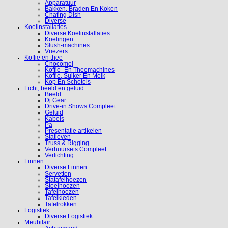
Apparatuur
Bakken, Braden En Koken
Chafing Dish
Diverse
Koelinstallaties
Diverse Koelinstallaties
Koelingen
Slush-machines
Vriezers
Koffie en thee
Chocomel
Koffie- En Theemachines
Koffie, Suiker En Melk
Kop En Schotels
Licht, beeld en geluid
Beeld
Dj Gear
Drive-in Shows Compleet
Geluid
Kabels
Pa
Presentatie artikelen
Statieven
Truss & Rigging
Verhuursets Compleet
Verlichting
Linnen
Diverse Linnen
Servetten
Statafelhoezen
Stoelhoezen
Tafelhoezen
Tafelkleden
Tafelrokken
Logistiek
Diverse Logistiek
Meubilair