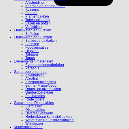
Afscheiding
Kaarsen en Kaarshouder
Kussens
Planten
Plantenbakken
Tafelaankleding
Vazen en potten
Verlichting
Etenswaren en Bufetten
Buffetten
Etenswaren en Buffetten
Barbecue pakketten
Buffetten
Foodsensaties
High tea
Italiaans
Tapas
Evenementen materialen
Evenementenmaterialen
Parasols
Garderobe en entree
Afvalbakken
Afzetlint
Afzetpalen/koorden
Banner Frame/decor
Drang- en afzethekken
Garderoberekken
Polsbandjes
Rode lopers
Glaswerk en Disposables
Bierglazen
Disposables
Diverse Glaswerk
Herbruikbaar kunststof bekers
Water, Sap En Frisdrankglazen
Wijnglazen
Keukenmaterialen