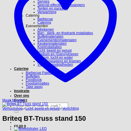
Servies
Special effects en blikvangers
Tenten en parasols
Verwarming
Catering
Barbecue
Catering
Evenementen
Afrekenen
Bier-, sterk- en frisdrank installaties
Buffetmaterialen
Evenementenmaterialen
Keukenmaterialen
Koelinstallaties
Licht, beeld en geluid
Podium en (Dans)vloeren
Stroom, lucht en water
Verkoopwagens en kramen
Video benodigdheden
Catering
Barbecue Pakketten
Buffetten
Foodbook
Foodsensaties
Take away
Inspiratie
Over ons
Maak favoriet!
Contact
Zoeken
naar:
Verhuurshop
/
Licht, beeld en geluid
/
Verlichting
Briteq BT-Truss stand 150
€
0.00
0