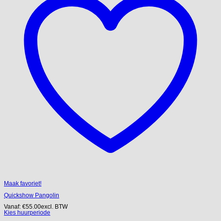
Maak favoriet!
Quickshow Pangolin
Vanaf:
€
55.00
excl. BTW
Kies huurperiode