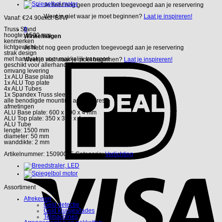
Je hebt nog geen producten toegevoegd aan je reservering
Weet je niet waar je moet beginnen?
Laat je inspireren!
Vanaf:
€
24.90
excl. BTW
0
Truss Stand
hoogte: 1500 mm
Winkelwagen
kenmerken
lichtgewicht
Je hebt nog geen producten toegevoegd aan je reservering
strak design
met handvaten voor makkelijk transport
Weet je niet waar je moet beginnen?
Laat je inspireren!
geschikt voor allerhande (bewegend) licht
omvang levering
1x ALU Base plate
1x ALU Top plate
4x ALU Tubes
1x Spandex Truss sleeve
alle benodigde mounting accessoires
afmetingen
ALU Base plate: 600 x 600 x 4 mm
ALU Top plate: 350 x 350 x 4 mm
ALU Tube
lengte: 1500 mm
diameter: 50 mm
wanddikte: 2 mm
Artikelnummer:
15090025
Categorie:
Verlichting
Assortiment
Afrekenen
Geld detectie
Geld kluisjes/lades
Telmachines