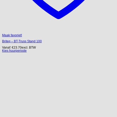
Maak favoriet!
Briteq – BT-Truss Stand 100
Vanaf:
€
23.70
excl. BTW
Kies huurperiode