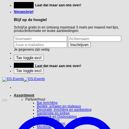
Ga
Feestje?
Laat dat maar aan ons over!
naar
inhoud
Nieuwsbrief
Blijf op de hoogte!
Schrijf je gratis in en ontvang maximaal 3 mails per maand met tips,
productinformatie en leuke aanbiedingen.
Je gegevens zijn veilig
Feestje?
Laat dat maar aan ons over!
Assortiment
Partyverhuur
Bar Inrichting
Bestek, schalen en plateaus
Decoratie, inrichting en aankleding
Garderobe en entree
Glaswerk en Disposables
Koffie en Thee
Linnen en hoezen
Meubilair