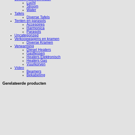
Lucht
Stroom
Water
Tafels
Diverse Tafels
Tenten en parasols
Accesoires
Harmonica
Parasols
Uncategorized
Verkoopwagens en kramen
Diverse Kramen
Verwarming
Diesel Heaters
Gasflessen
Heaters Elektronisch
Heaters Gas
Vuurkorven
Video
Beamers
Bekabeling
Gerelateerde producten