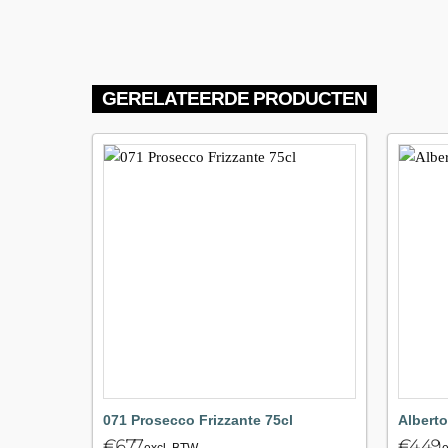
GERELATEERDE PRODUCTEN
Maak
favoriet!
071 Prosecco Frizzante 75cl
Alberto
€
6.77
€
4.49
excl. BTW