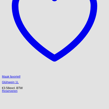
Maak favoriet!
Glühwein 1L
€
3.58
excl. BTW
Reserveren