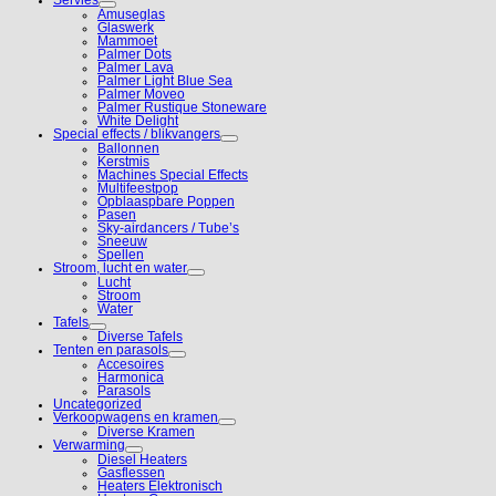
Amuseglas
Glaswerk
Mammoet
Palmer Dots
Palmer Lava
Palmer Light Blue Sea
Palmer Moveo
Palmer Rustique Stoneware
White Delight
Special effects / blikvangers
Ballonnen
Kerstmis
Machines Special Effects
Multifeestpop
Opblaaspbare Poppen
Pasen
Sky-airdancers / Tube’s
Sneeuw
Spellen
Stroom, lucht en water
Lucht
Stroom
Water
Tafels
Diverse Tafels
Tenten en parasols
Accesoires
Harmonica
Parasols
Uncategorized
Verkoopwagens en kramen
Diverse Kramen
Verwarming
Diesel Heaters
Gasflessen
Heaters Elektronisch