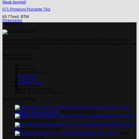
Maak favoriet!
071 Prosecco Frizzante 75cl
€
6.77
excl. BTW
Reserveren
Over ons
Voor ieder evenement en elke bijeenkomst verzorgen wij de gewenste sfeer.
Vanuit Culemborg organiseren en leveren we complete feesten en partijen naar
ieders wens en smaak.
Anderen over ons
Contactgegevens
DS-Events
Costerweg 8
4104AJ
Culemborg
085 303 7179
ds-events.nl
info@ds-events.nl
KvK: 78378370
BTW: NL861368289B01
IBAN: NL89ABNA 0529163349
Nieuwste Producten
Ronde klap-, vouw-,
plooitafel banquet 120 cm
Vanaf:
€
5.00
excl. BTW
Buffet-, klaptafel wave (kwartrond)
Vanaf:
€
13.00
excl. BTW
Voorzetbar StelligStaal 300 x 80
cm
Vanaf:
€
55.00
excl. BTW
StelligStaal tafel 136 x 72 cm
Vanaf:
€
55.00
excl. BTW