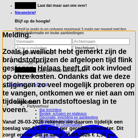
Ga
Feestje?
Laat dat maar aan ons over!
naar
inhoud
Nieuwsbrief
Blijf op de hoogte!
Schrijf je gratis in en ontvang maximaal 3 mails per maand met tips,
Melding:
productinformatie en leuke aanbiedingen.
Zoals je wellicht hebt gemerkt zijn de
Je gegevens zijn veilig
brandstofprijzen de afgelopen tijd flink
gestegen. Helaas heeft dit ook invloed
Feestje?
Laat dat maar aan ons over!
op onze kosten. Ondanks dat we deze
stijgingen zo veel mogelijk proberen op
te vangen, ontkomen we er niet aan om
tijdelijk een brandstoftoeslag in te
Assortiment
Partyverhuur
voeren.
Bar Inrichting
Bestek, schalen en plateaus
Decoratie, inrichting en aankleding
Vanaf
26-03-2026
rekenen we daarom tijdelijk een
Garderobe en entree
Glaswerk en Disposables
toeslag van
€ 0,51 cent per gereden kilometer.
Dit
Koffie en Thee
Linnen en hoezen
zorgt ervoor dat je vanaf 26-03-2026 € 1,50 per
Meubilair