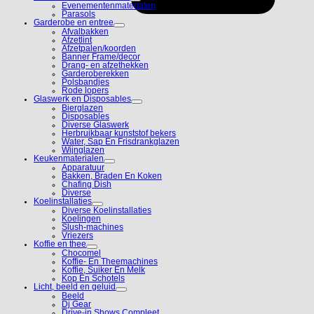
Evenementenmaterialen
Parasols
Garderobe en entree
Afvalbakken
Afzetlint
Afzetpalen/koorden
Banner Frame/decor
Drang- en afzethekken
Garderoberekken
Polsbandjes
Rode lopers
Glaswerk en Disposables
Bierglazen
Disposables
Diverse Glaswerk
Herbruikbaar kunststof bekers
Water, Sap En Frisdrankglazen
Wijnglazen
Keukenmaterialen
Apparatuur
Bakken, Braden En Koken
Chafing Dish
Diverse
Koelinstallaties
Diverse Koelinstallaties
Koelingen
Slush-machines
Vriezers
Koffie en thee
Chocomel
Koffie- En Theemachines
Koffie, Suiker En Melk
Kop En Schotels
Licht, beeld en geluid
Beeld
Dj Gear
Drive-in Shows Compleet