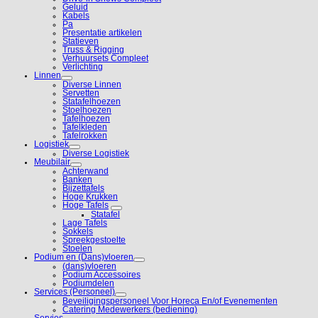
Geluid
Kabels
Pa
Presentatie artikelen
Statieven
Truss & Rigging
Verhuursets Compleet
Verlichting
Linnen
Diverse Linnen
Servetten
Statafelhoezen
Stoelhoezen
Tafelhoezen
Tafelkleden
Tafelrokken
Logistiek
Diverse Logistiek
Meubilair
Achterwand
Banken
Bijzettafels
Hoge Krukken
Hoge Tafels
Statafel
Lage Tafels
Sokkels
Spreekgestoelte
Stoelen
Podium en (Dans)vloeren
(dans)vloeren
Podium Accessoires
Podiumdelen
Services (Personeel)
Beveiligingspersoneel Voor Horeca En/of Evenementen
Catering Medewerkers (bediening)
Servies