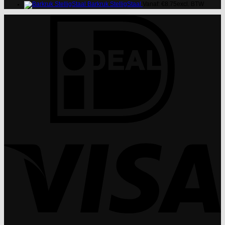
Barkruk StelligStaal
Vanaf:
€
8.75
excl. BTW