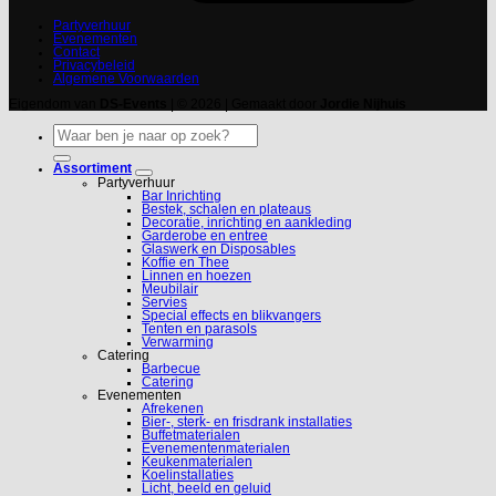
Partyverhuur
Evenementen
Contact
Privacybeleid
Algemene Voorwaarden
Eigendom van
DS-Events
| © 2026 | Gemaakt door
Jordie Nijhuis
Zoeken
naar:
Assortiment
Partyverhuur
Bar Inrichting
Bestek, schalen en plateaus
Decoratie, inrichting en aankleding
Garderobe en entree
Glaswerk en Disposables
Koffie en Thee
Linnen en hoezen
Meubilair
Servies
Special effects en blikvangers
Tenten en parasols
Verwarming
Catering
Barbecue
Catering
Evenementen
Afrekenen
Bier-, sterk- en frisdrank installaties
Buffetmaterialen
Evenementenmaterialen
Keukenmaterialen
Koelinstallaties
Licht, beeld en geluid