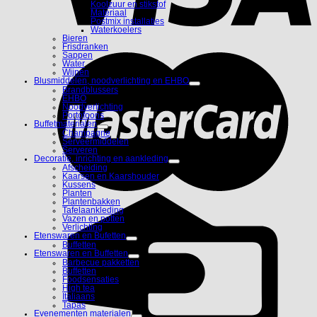
Koolzuur en stikstof
Materiaal
Postmix installaties
Waterkoelers
Bieren
Frisdranken
Sappen
Water
Wijnen
Blusmiddelen, noodverlichting en EHBO
Brandblussers
EHBO
Noodverlichting
Portofoons
Buffetmaterialen
Champagne
Serveermiddelen
Serveren
Decoratie, inrichting en aankleding
Afscheiding
Kaarsen en Kaarshouder
Kussens
Planten
Plantenbakken
Tafelaankleding
Vazen en potten
Verlichting
Etenswaren en Bufetten
Buffetten
Etenswaren en Buffetten
Barbecue pakketten
Buffetten
Foodsensaties
High tea
Italiaans
Tapas
Evenementen materialen