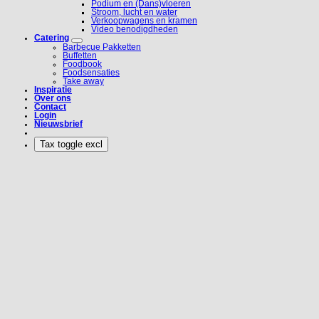
Podium en (Dans)vloeren
Stroom, lucht en water
Verkoopwagens en kramen
Video benodigdheden
Catering
Barbecue Pakketten
Buffetten
Foodbook
Foodsensaties
Take away
Inspiratie
Over ons
Contact
Login
Nieuwsbrief