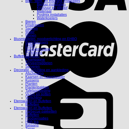
Bier-, sterk- en frisdrank installaties
Biertap installaties
Koolzuur en stikstof
Materiaal
Postmix installaties
Waterkoelers
Bieren
Frisdranken
Sappen
Water
Wijnen
Blusmiddelen, noodverlichting en EHBO
Brandblussers
EHBO
Noodverlichting
Portofoons
Buffetmaterialen
Champagne
Serveermiddelen
Serveren
Decoratie, inrichting en aankleding
Afscheiding
Kaarsen en Kaarshouder
Kussens
Planten
Plantenbakken
Tafelaankleding
Vazen en potten
Verlichting
Etenswaren en Bufetten
Buffetten
Etenswaren en Buffetten
Barbecue pakketten
Buffetten
Foodsensaties
High tea
Italiaans
Tapas