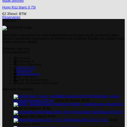
Maak favoriet!
Hugo frizz blanc 0,75l
€
2.35
excl. BTW
Reserveren
Over ons
Voor ieder evenement en elke bijeenkomst verzorgen wij de gewenste sfeer.
Vanuit Culemborg organiseren en leveren we complete feesten en partijen naar
ieders wens en smaak.
Anderen over ons
Contactgegevens
DS-Events
Costerweg 8
4104AJ
Culemborg
085 303 7179
ds-events.nl
info@ds-events.nl
KvK: 78378370
BTW: NL861368289B01
IBAN: NL89ABNA 0529163349
Nieuwste Producten
Ronde klap-, vouw-,
plooitafel banquet 120 cm
Vanaf:
€
5.00
excl. BTW
Buffet-, klaptafel wave (kwartrond)
Vanaf:
€
13.00
excl. BTW
Voorzetbar StelligStaal 300 x 80
cm
Vanaf:
€
55.00
excl. BTW
StelligStaal tafel 136 x 72 cm
Vanaf:
€
55.00
excl. BTW