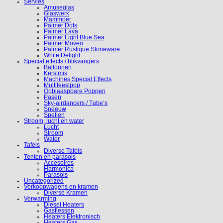
Servies
Amuseglas
Glaswerk
Mammoet
Palmer Dots
Palmer Lava
Palmer Light Blue Sea
Palmer Moveo
Palmer Rustique Stoneware
White Delight
Special effects / blikvangers
Ballonnen
Kerstmis
Machines Special Effects
Multifeestpop
Opblaaspbare Poppen
Pasen
Sky-airdancers / Tube’s
Sneeuw
Spellen
Stroom, lucht en water
Lucht
Stroom
Water
Tafels
Diverse Tafels
Tenten en parasols
Accesoires
Harmonica
Parasols
Uncategorized
Verkoopwagens en kramen
Diverse Kramen
Verwarming
Diesel Heaters
Gasflessen
Heaters Elektronisch
Heaters Gas