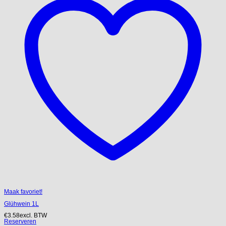
Maak favoriet!
Glühwein 1L
€
3.58
excl. BTW
Reserveren