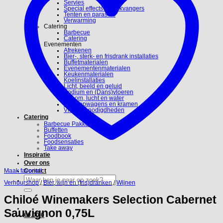
Servies
Special effects en blikvangers
Tenten en parasols
Verwarming
Catering
Barbecue
Catering
Evenementen
Afrekenen
Bier-, sterk- en frisdrank installaties
Buffetmaterialen
Evenementenmaterialen
Keukenmaterialen
Koelinstallaties
Licht, beeld en geluid
Podium en (Dans)vloeren
Stroom, lucht en water
Verkoopwagens en kramen
Video benodigdheden
Catering
Barbecue Pakketten
Buffetten
Foodbook
Foodsensaties
Take away
Inspiratie
Over ons
Maak favoriet!
Contact
Zoeken
Verhuurshop
/
Bier, wijn en (fris)dranken
/
Wijnen
naar:
Chiloé Winemakers Selection Cabernet
Sauvignon 0,75L
€
0.00
0