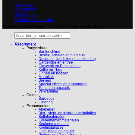
Partyverhuur
Evenementen
Contact
Privacybeleid
Algemene Voorwaarden
Eigendom van
DS-Events
| © 2026 | Gemaakt door
Jordie Nijhuis
Zoeken
naar:
Assortiment
Partyverhuur
Bar Inrichting
Bestek, schalen en plateaus
Decoratie, inrichting en aankleding
Garderobe en entree
Glaswerk en Disposables
Koffie en Thee
Linnen en hoezen
Meubilair
Servies
Special effects en blikvangers
Tenten en parasols
Verwarming
Catering
Barbecue
Catering
Evenementen
Afrekenen
Bier-, sterk- en frisdrank installaties
Buffetmaterialen
Evenementenmaterialen
Keukenmaterialen
Koelinstallaties
Licht, beeld en geluid
Podium en (Dans)vloeren