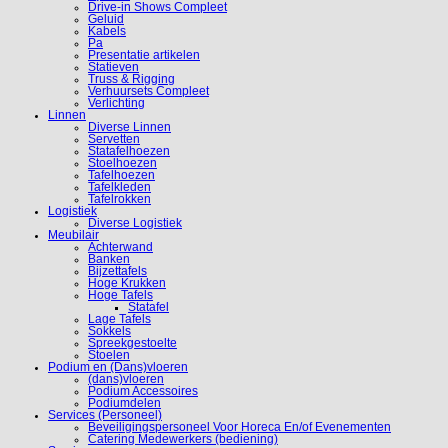
Drive-in Shows Compleet
Geluid
Kabels
Pa
Presentatie artikelen
Statieven
Truss & Rigging
Verhuursets Compleet
Verlichting
Linnen
Diverse Linnen
Servetten
Statafelhoezen
Stoelhoezen
Tafelhoezen
Tafelkleden
Tafelrokken
Logistiek
Diverse Logistiek
Meubilair
Achterwand
Banken
Bijzettafels
Hoge Krukken
Hoge Tafels
Statafel
Lage Tafels
Sokkels
Spreekgestoelte
Stoelen
Podium en (Dans)vloeren
(dans)vloeren
Podium Accessoires
Podiumdelen
Services (Personeel)
Beveiligingspersoneel Voor Horeca En/of Evenementen
Catering Medewerkers (bediening)