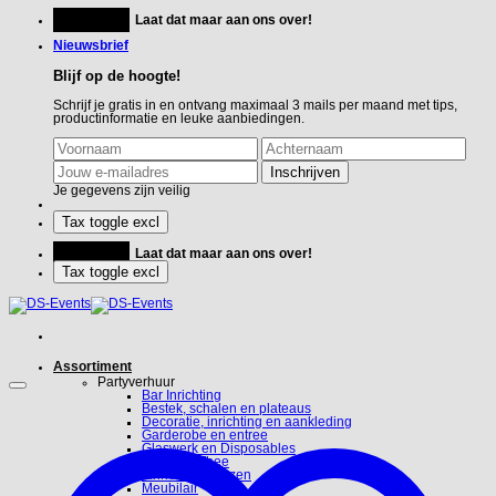
Ga
Feestje?
Laat dat maar aan ons over!
naar
inhoud
Nieuwsbrief
Blijf op de hoogte!
Schrijf je gratis in en ontvang maximaal 3 mails per maand met tips,
productinformatie en leuke aanbiedingen.
Je gegevens zijn veilig
Feestje?
Laat dat maar aan ons over!
Assortiment
Partyverhuur
Bar Inrichting
Bestek, schalen en plateaus
Decoratie, inrichting en aankleding
Garderobe en entree
Glaswerk en Disposables
Koffie en Thee
Linnen en hoezen
Meubilair