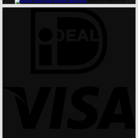
Barkruk StelligStaal
Vanaf:
€
8.75
excl. BTW