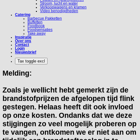
Stroom, lucht en water
Verkoopwagens en kramen
Video benodigdheden
Catering
Barbecue Pakketten
Buffetten
Foodbook
Foodsensaties
Take away
Inspiratie
Over ons
Contact
Login
Nieuwsbrief
Melding:
Zoals je wellicht hebt gemerkt zijn de
brandstofprijzen de afgelopen tijd flink
gestegen. Helaas heeft dit ook invloed
op onze kosten. Ondanks dat we deze
stijgingen zo veel mogelijk proberen op
te vangen, ontkomen we er niet aan om