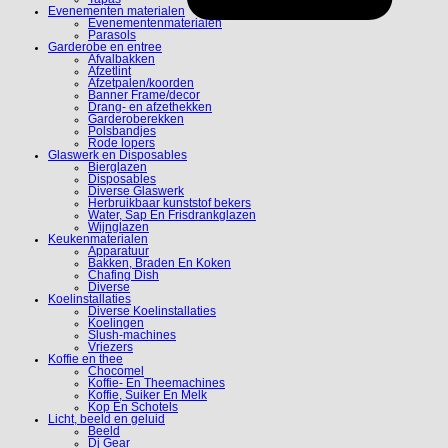
Evenementen materialen
Evenementenmaterialen
Parasols
Garderobe en entree
Afvalbakken
Afzetlint
Afzetpalen/koorden
Banner Frame/decor
Drang- en afzethekken
Garderoberekken
Polsbandjes
Rode lopers
Glaswerk en Disposables
Bierglazen
Disposables
Diverse Glaswerk
Herbruikbaar kunststof bekers
Water, Sap En Frisdrankglazen
Wijnglazen
Keukenmaterialen
Apparatuur
Bakken, Braden En Koken
Chafing Dish
Diverse
Koelinstallaties
Diverse Koelinstallaties
Koelingen
Slush-machines
Vriezers
Koffie en thee
Chocomel
Koffie- En Theemachines
Koffie, Suiker En Melk
Kop En Schotels
Licht, beeld en geluid
Beeld
Dj Gear