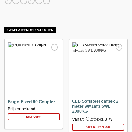
GERELATEERDE PRODUCTEN
Maak
Maak
favoriet!
favoriet!
CLB Softsteel omtrek 2
Fargo Fixed 90 Coupler
meter wl=1mtr SWL
Prijs onbekend
2000KG
Reserveren
€
1.95
Vanaf:
excl. BTW
Kies huurperiode