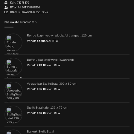
KvK: 78378370
BTW: NL861368289B01
IBAN: NL89ABNA 0529163349
Nieuwste Producten
Ronde klap-, vouw-, plooitafel banquet 120 cm
Vanaf:
€
5.00
excl. BTW
Buffet-, klaptafel wave (kwartrond)
Vanaf:
€
13.00
excl. BTW
Voorzetbar StelligStaal 300 x 80 cm
Vanaf:
€
55.00
excl. BTW
StelligStaal tafel 136 x 72 cm
Vanaf:
€
55.00
excl. BTW
Barkruk StelligStaal