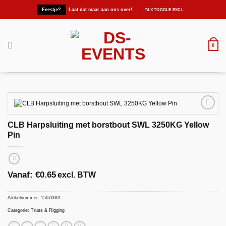
Ga
Feestje?
Laat dat maar aan ons over!
naar
inhoud
0
CLB Harpsluiting met borstbout SWL 3250KG Yellow
Pin
Maak
favoriet!
Vanaf:
€
0.65
excl. BTW
Artikelnummer:
15070001
Categorie:
Truss & Rigging