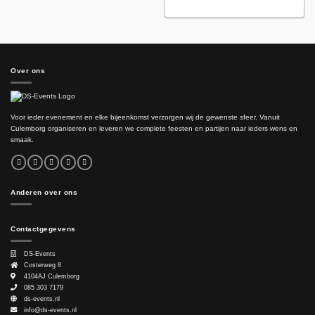
Over ons
Voor ieder evenement en elke bijeenkomst verzorgen wij de gewenste sfeer. Vanuit
Culemborg organiseren en leveren we complete feesten en partijen naar ieders wens en
smaak.
Anderen over ons
Contactgegevens
DS-Events
Costerweg 8
4104AJ
Culemborg
085 303 7179
ds-events.nl
info@ds-events.nl