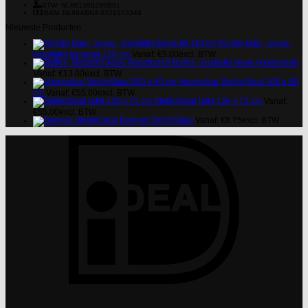
BTW: NL861368289B01
IBAN: NL89ABNA 0529163349
Nieuwste Producten
Ronde klap-, vouw-,
plooitafel banquet 120 cm
Vanaf:
€
5.00
excl. BTW
Buffet-, klaptafel wave (kwartrond)
Vanaf:
€
13.00
excl. BTW
Voorzetbar StelligStaal 300 x 80
cm
Vanaf:
€
55.00
excl. BTW
StelligStaal tafel 136 x 72 cm
Vanaf:
€
55.00
excl. BTW
Barkruk StelligStaal
Vanaf:
€
8.75
excl. BTW