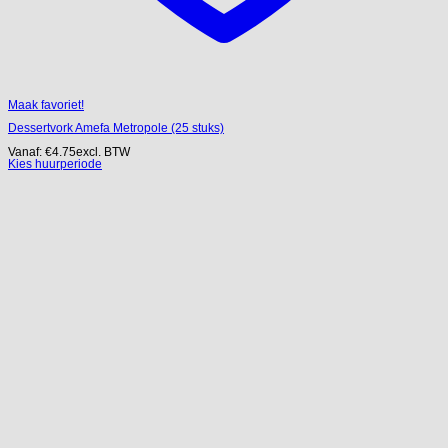
Maak favoriet!
Dessertvork Amefa Metropole (25 stuks)
Vanaf:
€
4.75
excl. BTW
Kies huurperiode