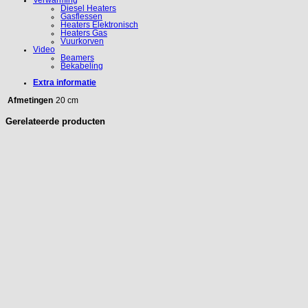
Verwarming
Diesel Heaters
Gasflessen
Heaters Elektronisch
Heaters Gas
Vuurkorven
Video
Beamers
Bekabeling
Extra informatie
Afmetingen
20 cm
Gerelateerde producten