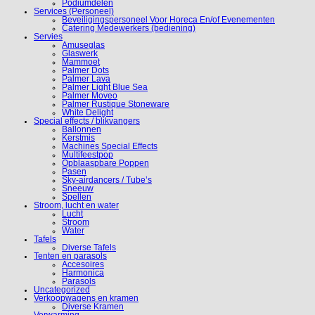
Podiumdelen
Services (Personeel)
Beveiligingspersoneel Voor Horeca En/of Evenementen
Catering Medewerkers (bediening)
Servies
Amuseglas
Glaswerk
Mammoet
Palmer Dots
Palmer Lava
Palmer Light Blue Sea
Palmer Moveo
Palmer Rustique Stoneware
White Delight
Special effects / blikvangers
Ballonnen
Kerstmis
Machines Special Effects
Multifeestpop
Opblaaspbare Poppen
Pasen
Sky-airdancers / Tube’s
Sneeuw
Spellen
Stroom, lucht en water
Lucht
Stroom
Water
Tafels
Diverse Tafels
Tenten en parasols
Accesoires
Harmonica
Parasols
Uncategorized
Verkoopwagens en kramen
Diverse Kramen