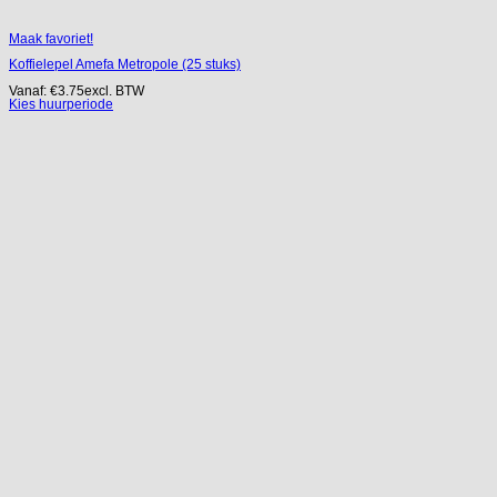
Maak favoriet!
Koffielepel Amefa Metropole (25 stuks)
Vanaf:
€
3.75
excl. BTW
Kies huurperiode