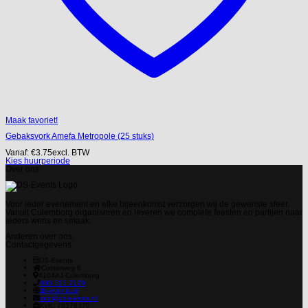
Maak favoriet!
Gebaksvork Amefa Metropole (25 stuks)
Vanaf:
€
3.75
excl. BTW
Kies huurperiode
Over ons
Voor ieder evenement en elke bijeenkomst verzorgen wij de gewenste sfeer.
Vanuit Culemborg organiseren en leveren we complete feesten en partijen naar
ieders wens en smaak.
Anderen over ons
Contactgegevens
DS-Events
Costerweg 8
4104AJ
Culemborg
085 303 7179
ds-events.nl
info@ds-events.nl
KvK: 78378370