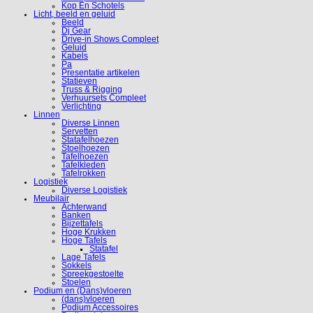
Kop En Schotels
Licht, beeld en geluid
Beeld
Dj Gear
Drive-in Shows Compleet
Geluid
Kabels
Pa
Presentatie artikelen
Statieven
Truss & Rigging
Verhuursets Compleet
Verlichting
Linnen
Diverse Linnen
Servetten
Statafelhoezen
Stoelhoezen
Tafelhoezen
Tafelkleden
Tafelrokken
Logistiek
Diverse Logistiek
Meubilair
Achterwand
Banken
Bijzettafels
Hoge Krukken
Hoge Tafels
Statafel
Lage Tafels
Sokkels
Spreekgestoelte
Stoelen
Podium en (Dans)vloeren
(dans)vloeren
Podium Accessoires