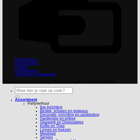
Partyverhuur
Evenementen
Contact
Privacybeleid
Algemene Voorwaarden
Eigendom van
DS-Events
| © 2026 | Gemaakt door
Jordie Nijhuis
Zoeken
naar:
Assortiment
Partyverhuur
Bar Inrichting
Bestek, schalen en plateaus
Decoratie, inrichting en aankleding
Garderobe en entree
Glaswerk en Disposables
Koffie en Thee
Linnen en hoezen
Meubilair
Servies