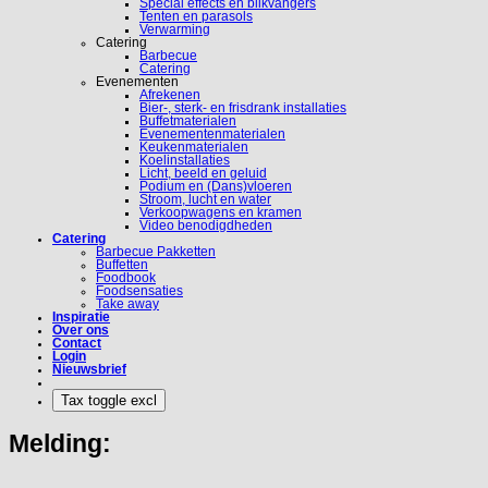
Special effects en blikvangers
Tenten en parasols
Verwarming
Catering
Barbecue
Catering
Evenementen
Afrekenen
Bier-, sterk- en frisdrank installaties
Buffetmaterialen
Evenementenmaterialen
Keukenmaterialen
Koelinstallaties
Licht, beeld en geluid
Podium en (Dans)vloeren
Stroom, lucht en water
Verkoopwagens en kramen
Video benodigdheden
Catering
Barbecue Pakketten
Buffetten
Foodbook
Foodsensaties
Take away
Inspiratie
Over ons
Contact
Login
Nieuwsbrief
Melding: