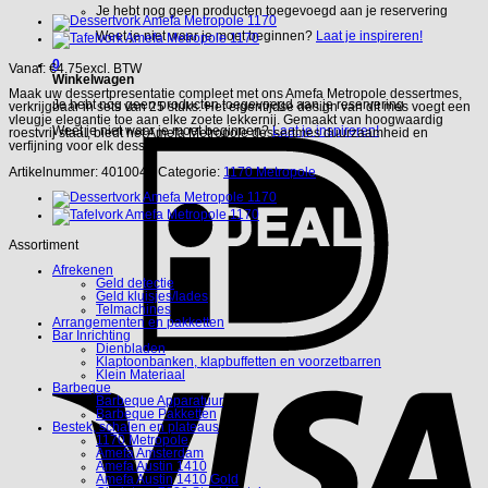
Je hebt nog geen producten toegevoegd aan je reservering
Weet je niet waar je moet beginnen?
Laat je inspireren!
0
Vanaf:
€
4.75
excl. BTW
Winkelwagen
Maak uw dessertpresentatie compleet met ons Amefa Metropole dessertmes,
Je hebt nog geen producten toegevoegd aan je reservering
verkrijgbaar in sets van 25 stuks. Het eigentijdse design van dit mes voegt een
vleugje elegantie toe aan elke zoete lekkernij. Gemaakt van hoogwaardig
Weet je niet waar je moet beginnen?
Laat je inspireren!
roestvrij staal, biedt het Amefa Metropole dessertmes duurzaamheid en
verfijning voor elk dessertmoment.
Artikelnummer:
4010045
Categorie:
1170 Metropole
Assortiment
Afrekenen
Geld detectie
Geld kluisjes/lades
Telmachines
Arrangementen en pakketten
Bar Inrichting
Dienbladen
Klaptoonbanken, klapbuffetten en voorzetbarren
Klein Materiaal
Barbeque
Barbeque Apparatuur
Barbeque Pakketten
Bestek, schalen en plateaus
1170 Metropole
Amefa Amsterdam
Amefa Austin 1410
Amefa Austin 1410 Gold