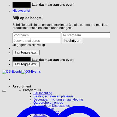
Ga
Feestje?
Laat dat maar aan ons over!
naar
inhoud
Nieuwsbrief
Blijf op de hoogte!
Schrijf je gratis in en ontvang maximaal 3 mails per maand met tips,
productinformatie en leuke aanbiedingen.
Je gegevens zijn veilig
Feestje?
Laat dat maar aan ons over!
Assortiment
Partyverhuur
Bar Inrichting
Bestek, schalen en plateaus
Decoratie, inrichting en aankleding
Garderobe en entree
Glaswerk en Disposables
Koffie en Thee
Linnen en hoezen
Meubilair