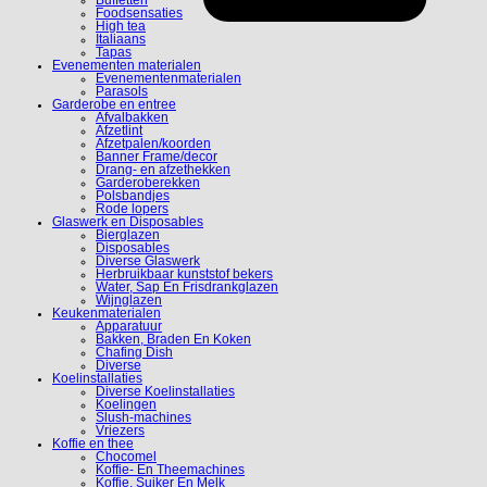
Buffetten
Foodsensaties
High tea
Italiaans
Tapas
Evenementen materialen
Evenementenmaterialen
Parasols
Garderobe en entree
Afvalbakken
Afzetlint
Afzetpalen/koorden
Banner Frame/decor
Drang- en afzethekken
Garderoberekken
Polsbandjes
Rode lopers
Glaswerk en Disposables
Bierglazen
Disposables
Diverse Glaswerk
Herbruikbaar kunststof bekers
Water, Sap En Frisdrankglazen
Wijnglazen
Keukenmaterialen
Apparatuur
Bakken, Braden En Koken
Chafing Dish
Diverse
Koelinstallaties
Diverse Koelinstallaties
Koelingen
Slush-machines
Vriezers
Koffie en thee
Chocomel
Koffie- En Theemachines
Koffie, Suiker En Melk