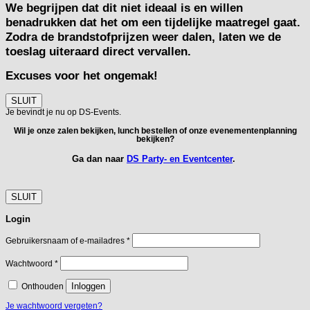
We begrijpen dat dit niet ideaal is en willen
benadrukken dat het om een tijdelijke maatregel gaat.
Zodra de brandstofprijzen weer dalen, laten we de
toeslag uiteraard direct vervallen.
Excuses voor het ongemak!
SLUIT
Je bevindt je nu op DS-Events.
Wil je onze zalen bekijken, lunch bestellen of onze evenementenplanning
bekijken?
Ga dan naar
DS Party- en Eventcenter
.
SLUIT
Login
Vereist
Gebruikersnaam of e-mailadres
*
Vereist
Wachtwoord
*
Inloggen
Onthouden
Je wachtwoord vergeten?