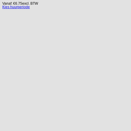
Vanaf:
€
6.75
excl. BTW
Kies huurperiode