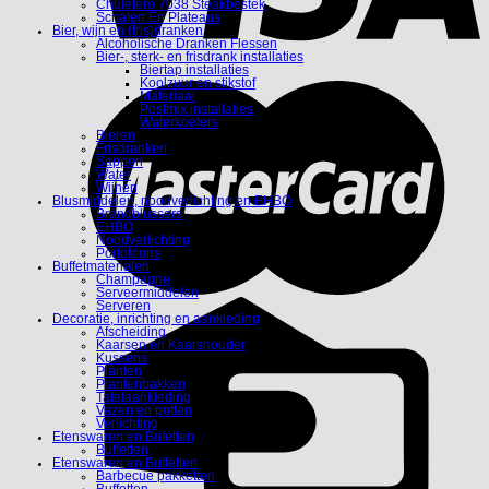
Chuletero 7038 Steakbestek
Schalen En Plateaus
Bier, wijn en (fris)dranken
Alcoholische Dranken Flessen
Bier-, sterk- en frisdrank installaties
Biertap installaties
Koolzuur en stikstof
Materiaal
Postmix installaties
Waterkoelers
Bieren
Frisdranken
Sappen
Water
Wijnen
Blusmiddelen, noodverlichting en EHBO
Brandblussers
EHBO
Noodverlichting
Portofoons
Buffetmaterialen
Champagne
Serveermiddelen
Serveren
Decoratie, inrichting en aankleding
Afscheiding
Kaarsen en Kaarshouder
Kussens
Planten
Plantenbakken
Tafelaankleding
Vazen en potten
Verlichting
Etenswaren en Bufetten
Buffetten
Etenswaren en Buffetten
Barbecue pakketten