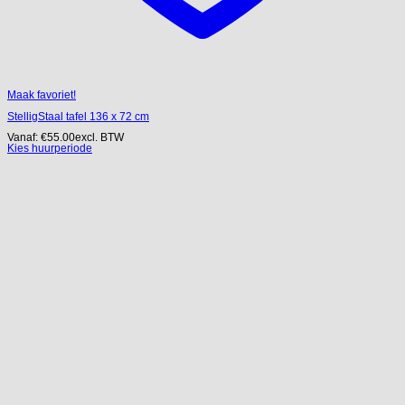
Maak favoriet!
StelligStaal tafel 136 x 72 cm
Vanaf:
€
55.00
excl. BTW
Kies huurperiode