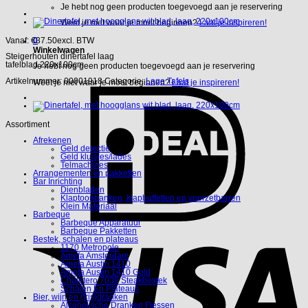
Je hebt nog geen producten toegevoegd aan je reservering
Weet je niet waar je moet beginnen?
Laat je inspireren!
0
Vanaf:
€
37.50
excl. BTW
Winkelwagen
Steigerhouten dinertafel laag
tafelblad 220x100cm
Je hebt nog geen producten toegevoegd aan je reservering
Artikelnummer:
00001918
Categorie:
Lage Tafels
Weet je niet waar je moet beginnen?
Laat je inspireren!
Assortiment
Afrekenen
Geld detectie
Geld kluisjes/lades
Telmachines
Arrangementen en pakketten
Bar Inrichting
Dienbladen
Klaptoonbanken, klapbuffetten en voorzetbarren
Klein Materiaal
Barbeque
Barbeque Apparatuur
Barbeque Pakketten
Bestek, schalen en plateaus
1170 Metropole
Amefa Amsterdam
Amefa Austin 1410
Amefa Austin 1410 Gold
Chuletero 7038 Steakbestek
Schalen En Plateaus
Bier, wijn en (fris)dranken
Alcoholische Dranken Flessen