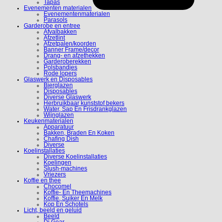
Tapas
Evenementen materialen
Evenementenmaterialen
Parasols
Garderobe en entree
Afvalbakken
Afzetlint
Afzetpalen/koorden
Banner Frame/decor
Drang- en afzethekken
Garderoberekken
Polsbandjes
Rode lopers
Glaswerk en Disposables
Bierglazen
Disposables
Diverse Glaswerk
Herbruikbaar kunststof bekers
Water, Sap En Frisdrankglazen
Wijnglazen
Keukenmaterialen
Apparatuur
Bakken, Braden En Koken
Chafing Dish
Diverse
Koelinstallaties
Diverse Koelinstallaties
Koelingen
Slush-machines
Vriezers
Koffie en thee
Chocomel
Koffie- En Theemachines
Koffie, Suiker En Melk
Kop En Schotels
Licht, beeld en geluid
Beeld