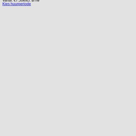
Vanaf:
€
7.50
excl. BTW
Kies huurperiode