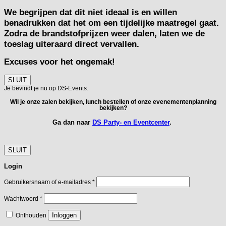
We begrijpen dat dit niet ideaal is en willen
benadrukken dat het om een tijdelijke maatregel gaat.
Zodra de brandstofprijzen weer dalen, laten we de
toeslag uiteraard direct vervallen.
Excuses voor het ongemak!
SLUIT
Je bevindt je nu op DS-Events.
Wil je onze zalen bekijken, lunch bestellen of onze evenementenplanning
bekijken?
Ga dan naar
DS Party- en Eventcenter
.
SLUIT
Login
Vereist
Gebruikersnaam of e-mailadres
*
Vereist
Wachtwoord
*
Inloggen
Onthouden