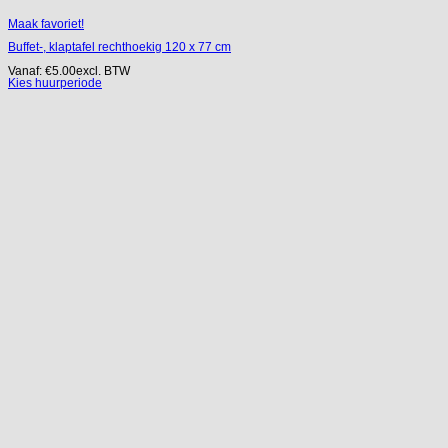
Maak favoriet!
Buffet-, klaptafel rechthoekig 120 x 77 cm
Vanaf:
€
5.00
excl. BTW
Kies huurperiode