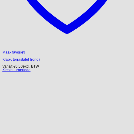
Maak favoriet!
Klap-, terrastafel (rond)
Vanaf:
€
6.50
excl. BTW
Kies huurperiode