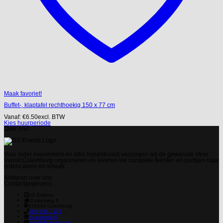
Maak favoriet!
Buffet-, klaptafel rechthoekig 150 x 77 cm
Vanaf:
€
6.50
excl. BTW
Kies huurperiode
Over ons
Voor ieder evenement en elke bijeenkomst verzorgen wij de gewenste sfeer.
Vanuit Culemborg organiseren en leveren we complete feesten en partijen naar
ieders wens en smaak.
Anderen over ons
Contactgegevens
DS-Events
Costerweg 8
4104AJ
Culemborg
085 303 7179
ds-events.nl
info@ds-events.nl