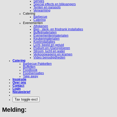
Servies
Special effects en blikvangers
Tenten en parasols
Verwarming
Catering
Barbecue
Catering
Evenementen
Afrekenen
Bier-, sterk- en frisdrank installaties
Buffetmaterialen
Evenementenmaterialen
Keukenmaterialen
Koelinstallaties
Licht, beeld en geluid
Podium en (Dans)vloeren
Stroom, lucht en water
Verkoopwagens en kramen
Video benodigdheden
Catering
Barbecue Pakketten
Buffetten
Foodbook
Foodsensaties
Take away
Inspiratie
Over ons
Contact
Login
Nieuwsbrief
Melding: