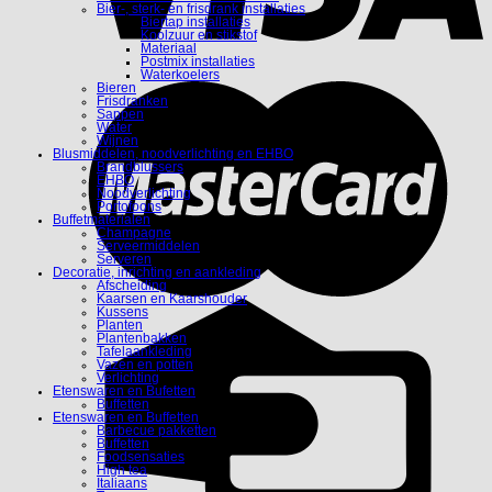
Bier-, sterk- en frisdrank installaties
Biertap installaties
Koolzuur en stikstof
Materiaal
Postmix installaties
Waterkoelers
Bieren
Frisdranken
Sappen
Water
Wijnen
Blusmiddelen, noodverlichting en EHBO
Brandblussers
EHBO
Noodverlichting
Portofoons
Buffetmaterialen
Champagne
Serveermiddelen
Serveren
Decoratie, inrichting en aankleding
Afscheiding
Kaarsen en Kaarshouder
Kussens
Planten
Plantenbakken
Tafelaankleding
Vazen en potten
Verlichting
Etenswaren en Bufetten
Buffetten
Etenswaren en Buffetten
Barbecue pakketten
Buffetten
Foodsensaties
High tea
Italiaans