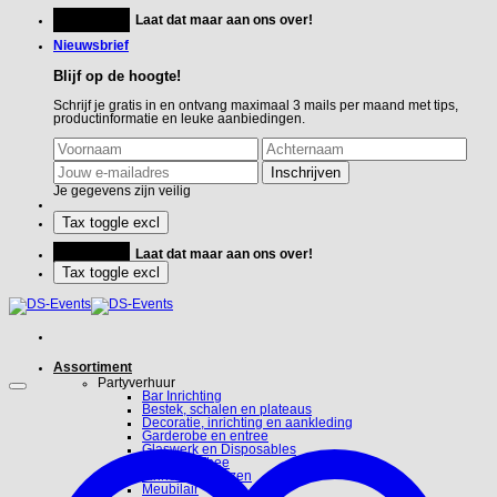
Ga
Feestje?
Laat dat maar aan ons over!
naar
inhoud
Nieuwsbrief
Blijf op de hoogte!
Schrijf je gratis in en ontvang maximaal 3 mails per maand met tips,
productinformatie en leuke aanbiedingen.
Je gegevens zijn veilig
Feestje?
Laat dat maar aan ons over!
Assortiment
Partyverhuur
Bar Inrichting
Bestek, schalen en plateaus
Decoratie, inrichting en aankleding
Garderobe en entree
Glaswerk en Disposables
Koffie en Thee
Linnen en hoezen
Meubilair