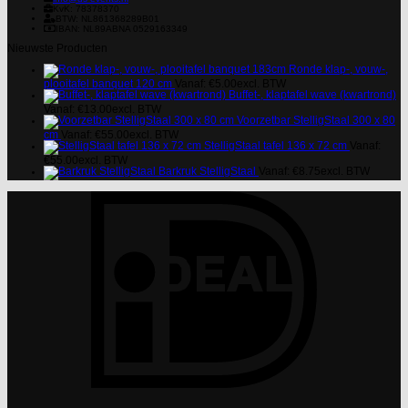
KvK: 78378370
BTW: NL861368289B01
IBAN: NL89ABNA 0529163349
Nieuwste Producten
Ronde klap-, vouw-,
plooitafel banquet 120 cm
Vanaf:
€
5.00
excl. BTW
Buffet-, klaptafel wave (kwartrond)
Vanaf:
€
13.00
excl. BTW
Voorzetbar StelligStaal 300 x 80
cm
Vanaf:
€
55.00
excl. BTW
StelligStaal tafel 136 x 72 cm
Vanaf:
€
55.00
excl. BTW
Barkruk StelligStaal
Vanaf:
€
8.75
excl. BTW