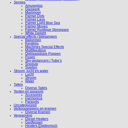
Servies
Amuseglas
Glaswerk
Mammoet
Palmer Dots
Palmer Lava
Palmer Light Blue Sea
Palmer Moveo
Palmer Rustique Stoneware
White Delight
Special effects / blikvangers
Ballonnen
Kerstmis
Machines Special Effects
Multifeestpop
Opblaaspbare Poppen
Pasen
Sky-airdancers / Tube’s
Sneeuw
Spellen
Stroom, lucht en water
Lucht
Stroom
Water
Tafels
Diverse Tafels
Tenten en parasols
Accesoires
Harmonica
Parasols
Uncategorized
Verkoopwagens en kramen
Diverse Kramen
Verwarming
Diesel Heaters
Gasflessen
Heaters Elektronisch