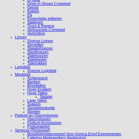
Dj Gear
Drive-in Shows Compleet
Geluid
Kabels
Pa
Presentatie artikelen
Statieven
Truss & Rigging
Verhuursets Compleet
Verlichting
Linnen
Diverse Linnen
Servetten
Statafelhoezen
Stoelhoezen
Tafelhoezen
Tafelkleden
Tafelrokken
Logistiek
Diverse Logistiek
Meubilair
Achterwand
Banken
Bijzettafels
Hoge Krukken
Hoge Tafels
Statafel
Lage Tafels
Sokkels
Spreekgestoelte
Stoelen
Podium en (Dans)vloeren
(dans)vloeren
Podium Accessoires
Podiumdelen
Services (Personeel)
Beveiligingspersoneel Voor Horeca En/of Evenementen
Catering Medewerkers (bediening)