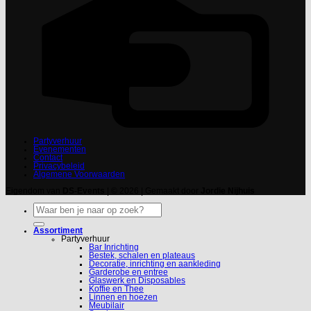
Partyverhuur
Evenementen
Contact
Privacybeleid
Algemene Voorwaarden
Eigendom van
DS-Events
| © 2026 | Gemaakt door
Jordie Nijhuis
Zoeken
naar:
Assortiment
Partyverhuur
Bar Inrichting
Bestek, schalen en plateaus
Decoratie, inrichting en aankleding
Garderobe en entree
Glaswerk en Disposables
Koffie en Thee
Linnen en hoezen
Meubilair