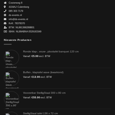
Costerweg 8
4104AJ
Culemborg
085 303 7179
ds-events.nl
info@ds-events.nl
KvK: 78378370
BTW: NL861368289B01
IBAN: NL89ABNA 0529163349
Nieuwste Producten
Ronde klap-, vouw-, plooitafel banquet 120 cm
Vanaf:
€
5.00
excl. BTW
Buffet-, klaptafel wave (kwartrond)
Vanaf:
€
13.00
excl. BTW
Voorzetbar StelligStaal 300 x 80 cm
Vanaf:
€
55.00
excl. BTW
StelligStaal tafel 136 x 72 cm