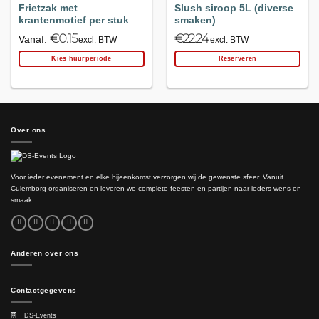
Frietzak met
Slush siroop 5L (diverse
krantenmotief per stuk
smaken)
€
0.15
€
22.24
Vanaf:
excl. BTW
excl. BTW
Kies huurperiode
Reserveren
Over ons
Voor ieder evenement en elke bijeenkomst verzorgen wij de gewenste sfeer. Vanuit
Culemborg organiseren en leveren we complete feesten en partijen naar ieders wens en
smaak.
Anderen over ons
Contactgegevens
DS-Events