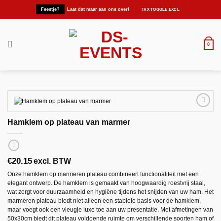
Ga
Feestje?
Laat dat maar aan ons over!
naar
inhoud
0
Hamklem op plateau van marmer
Maak
favoriet!
€
20.15
excl. BTW
Onze hamklem op marmeren plateau combineert functionaliteit met een
elegant ontwerp. De hamklem is gemaakt van hoogwaardig roestvrij staal,
wat zorgt voor duurzaamheid en hygiëne tijdens het snijden van uw ham. Het
marmeren plateau biedt niet alleen een stabiele basis voor de hamklem,
maar voegt ook een vleugje luxe toe aan uw presentatie. Met afmetingen van
50x30cm biedt dit plateau voldoende ruimte om verschillende soorten ham of