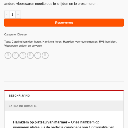
andere vleeswaren moeiteloos te snijden en te presenteren.
Hamklem op plateau van marmer aantal
Reserveren
Categorie:
Diverse
Tags:
Catering hamklem huren
,
Hamklem huren
,
Hamklem voor evenementen
,
RVS hamklem
,
Vleeswaren snijden en serveren
BESCHRIJVING
EXTRA INFORMATIE
Hamklem op plateau van marmer
– Onze hamklem op
marmeren plateau is de perfecte combinatie van functionaliteit en