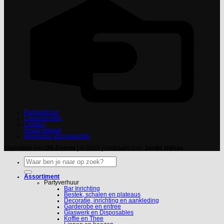
Partyverhuur
Evenementen
Contact
Privacybeleid
Algemene Voorwaarden
Eigendom van
DS-Events
| © 2026 | Gemaakt door
Jordie Nijhuis
Zoeken
naar:
Assortiment
Partyverhuur
Bar Inrichting
Bestek, schalen en plateaus
Decoratie, inrichting en aankleding
Garderobe en entree
Glaswerk en Disposables
Koffie en Thee