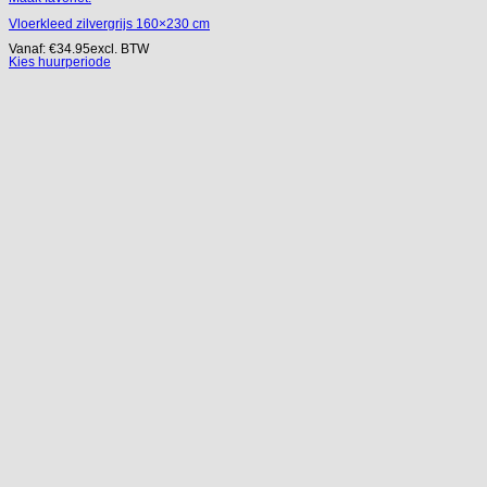
Vloerkleed zilvergrijs 160×230 cm
Vanaf:
€
34.95
excl. BTW
Kies huurperiode