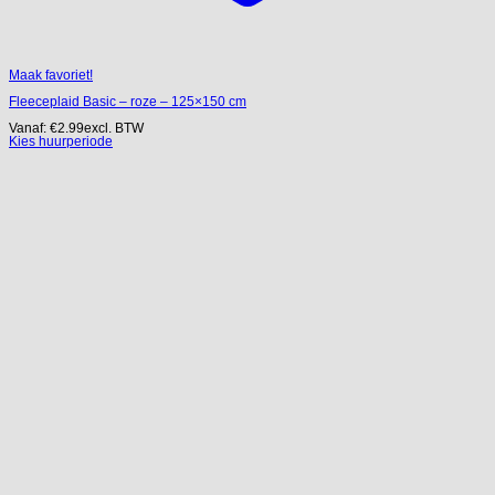
Maak favoriet!
Fleeceplaid Basic – roze – 125×150 cm
Vanaf:
€
2.99
excl. BTW
Kies huurperiode