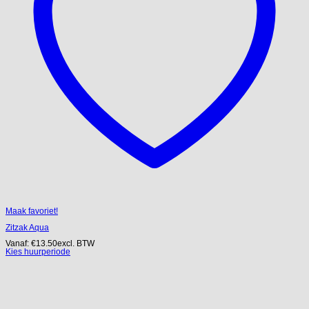
Maak favoriet!
Zitzak Aqua
Vanaf:
€
13.50
excl. BTW
Kies huurperiode