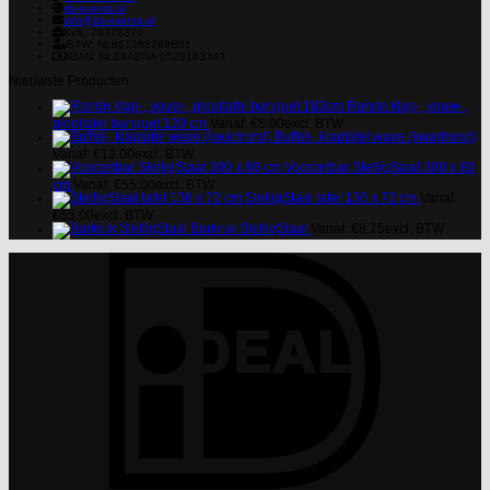
ds-events.nl
info@ds-events.nl
KvK: 78378370
BTW: NL861368289B01
IBAN: NL89ABNA 0529163349
Nieuwste Producten
Ronde klap-, vouw-,
plooitafel banquet 120 cm
Vanaf:
€
5.00
excl. BTW
Buffet-, klaptafel wave (kwartrond)
Vanaf:
€
13.00
excl. BTW
Voorzetbar StelligStaal 300 x 80
cm
Vanaf:
€
55.00
excl. BTW
StelligStaal tafel 136 x 72 cm
Vanaf:
€
55.00
excl. BTW
Barkruk StelligStaal
Vanaf:
€
8.75
excl. BTW