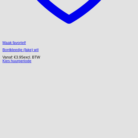
Maak favoriet!
Bontkleedje (fake) wit
Vanaf:
€
3.95
excl. BTW
Kies huurperiode