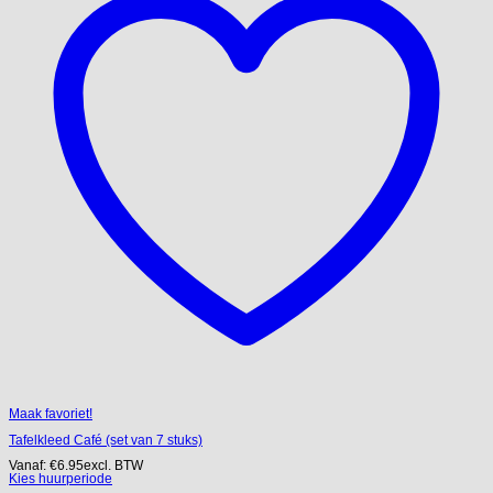
Maak favoriet!
Tafelkleed Café (set van 7 stuks)
Vanaf:
€
6.95
excl. BTW
Kies huurperiode