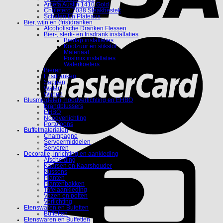
Amefa Austin 1410 Gold
Chuletero 7038 Steakbestek
Schalen En Plateaus
Bier, wijn en (fris)dranken
Alcoholische Dranken Flessen
Bier-, sterk- en frisdrank installaties
Biertap installaties
Koolzuur en stikstof
Materiaal
Postmix installaties
Waterkoelers
Bieren
Frisdranken
Sappen
Water
Wijnen
Blusmiddelen, noodverlichting en EHBO
Brandblussers
EHBO
Noodverlichting
Portofoons
Buffetmaterialen
Champagne
Serveermiddelen
Serveren
Decoratie, inrichting en aankleding
Afscheiding
Kaarsen en Kaarshouder
Kussens
Planten
Plantenbakken
Tafelaankleding
Vazen en potten
Verlichting
Etenswaren en Bufetten
Buffetten
Etenswaren en Buffetten