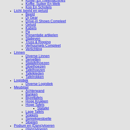
Koffie- En Theemachines
Koffie, Suiker En Melk
Kop En Schotels
Licht, beeld en geluid
Beeld
Dj Gear
Drive-in Shows Compleet
Geluid
Kabels
Pa
Presentatie artikelen
Statieven
Truss & Rigging
Verhuursets Compleet
Verlichting
Linnen
Diverse Linnen
Servetten
Statafelhoezen
Stoelhoezen
Tafelhoezen
Tafelkleden
Tafelrokken
Logistiek
Diverse Logistiek
Meubilair
Achterwand
Banken
Bijzettafels
Hoge Krukken
Hoge Tafels
Statafel
Lage Tafels
Sokkels
Spreekgestoelte
Stoelen
Podium en (Dans)vloeren
(dans)vloeren