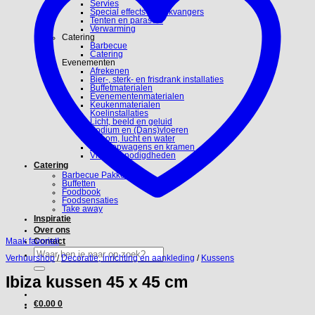
Servies
Special effects en blikvangers
Tenten en parasols
Verwarming
Catering
Barbecue
Catering
Evenementen
Afrekenen
Bier-, sterk- en frisdrank installaties
Buffetmaterialen
Evenementenmaterialen
Keukenmaterialen
Koelinstallaties
Licht, beeld en geluid
Podium en (Dans)vloeren
Stroom, lucht en water
Verkoopwagens en kramen
Video benodigdheden
Catering
Barbecue Pakketten
Buffetten
Foodbook
Foodsensaties
Take away
Inspiratie
Over ons
Maak favoriet!
Contact
Zoeken
Verhuurshop
/
Decoratie, inrichting en aankleding
/
Kussens
naar:
Ibiza kussen 45 x 45 cm
€
0.00
0