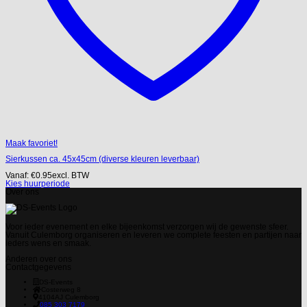
Maak favoriet!
Sierkussen ca. 45x45cm (diverse kleuren leverbaar)
Vanaf:
€
0.95
excl. BTW
Kies huurperiode
Over ons
Voor ieder evenement en elke bijeenkomst verzorgen wij de gewenste sfeer.
Vanuit Culemborg organiseren en leveren we complete feesten en partijen naar
ieders wens en smaak.
Anderen over ons
Contactgegevens
DS-Events
Costerweg 8
4104AJ
Culemborg
085 303 7179