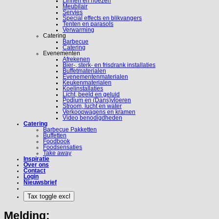
Linnen en hoezen
Meubilair
Servies
Special effects en blikvangers
Tenten en parasols
Verwarming
Catering
Barbecue
Catering
Evenementen
Afrekenen
Bier-, sterk- en frisdrank installaties
Buffetmaterialen
Evenementenmaterialen
Keukenmaterialen
Koelinstallaties
Licht, beeld en geluid
Podium en (Dans)vloeren
Stroom, lucht en water
Verkoopwagens en kramen
Video benodigdheden
Catering
Barbecue Pakketten
Buffetten
Foodbook
Foodsensaties
Take away
Inspiratie
Over ons
Contact
Login
Nieuwsbrief
Melding: