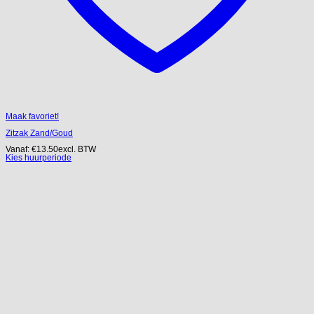
Maak favoriet!
Zitzak Zand/Goud
Vanaf:
€
13.50
excl. BTW
Kies huurperiode