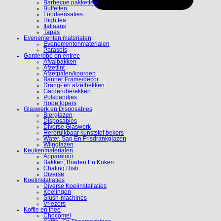
Barbecue pakketten
Buffetten
Foodsensaties
High tea
Italiaans
Tapas
Evenementen materialen
Evenementenmaterialen
Parasols
Garderobe en entree
Afvalbakken
Afzetlint
Afzetpalen/koorden
Banner Frame/decor
Drang- en afzethekken
Garderoberekken
Polsbandjes
Rode lopers
Glaswerk en Disposables
Bierglazen
Disposables
Diverse Glaswerk
Herbruikbaar kunststof bekers
Water, Sap En Frisdrankglazen
Wijnglazen
Keukenmaterialen
Apparatuur
Bakken, Braden En Koken
Chafing Dish
Diverse
Koelinstallaties
Diverse Koelinstallaties
Koelingen
Slush-machines
Vriezers
Koffie en thee
Chocomel