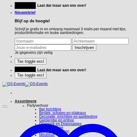
Ga
Feestje?
Laat dat maar aan ons over!
naar
inhoud
Nieuwsbrief
Blijf op de hoogte!
Schrijf je gratis in en ontvang maximaal 3 mails per maand met tips,
productinformatie en leuke aanbiedingen.
Je gegevens zijn veilig
Feestje?
Laat dat maar aan ons over!
Assortiment
Partyverhuur
Bar Inrichting
Bestek, schalen en plateaus
Decoratie, inrichting en aankleding
Garderobe en entree
Glaswerk en Disposables
Koffie en Thee
Linnen en hoezen
Meubilair