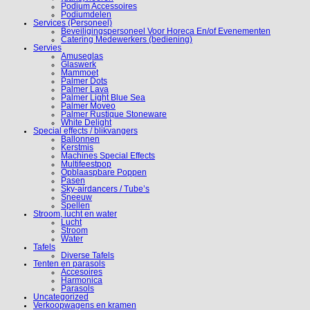
Podium Accessoires
Podiumdelen
Services (Personeel)
Beveiligingspersoneel Voor Horeca En/of Evenementen
Catering Medewerkers (bediening)
Servies
Amuseglas
Glaswerk
Mammoet
Palmer Dots
Palmer Lava
Palmer Light Blue Sea
Palmer Moveo
Palmer Rustique Stoneware
White Delight
Special effects / blikvangers
Ballonnen
Kerstmis
Machines Special Effects
Multifeestpop
Opblaaspbare Poppen
Pasen
Sky-airdancers / Tube’s
Sneeuw
Spellen
Stroom, lucht en water
Lucht
Stroom
Water
Tafels
Diverse Tafels
Tenten en parasols
Accesoires
Harmonica
Parasols
Uncategorized
Verkoopwagens en kramen