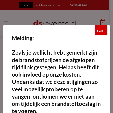
Ga
Feestje?
Laat dat maar aan ons over!
naar
inhoud
0
SLUIT
Melding:
Zoals je wellicht hebt gemerkt zijn
de brandstofprijzen de afgelopen
tijd flink gestegen. Helaas heeft dit
Maak
favoriet!
ook invloed op onze kosten.
Katheder spreekstoel wit
Ondanks dat we deze stijgingen zo
veel mogelijk proberen op te
Vanaf:
€
45.00
excl. BTW
vangen, ontkomen we er niet aan
Lessenaar met versterker en ingebouwde 2-weg kolomluidspreker
om tijdelijk een brandstoftoeslag in
USB-powered lamp en lader contacten
te voeren.
5V USB type A lader aansluitingen