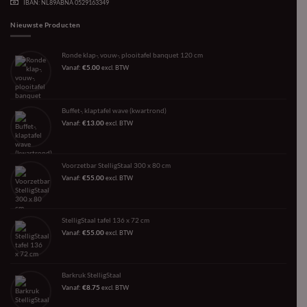
IBAN: NL89ABNA 0529163349
Nieuwste Producten
Ronde klap-, vouw-, plooitafel banquet 120 cm
Vanaf:
€
5.00
excl. BTW
Buffet-, klaptafel wave (kwartrond)
Vanaf:
€
13.00
excl. BTW
Voorzetbar StelligStaal 300 x 80 cm
Vanaf:
€
55.00
excl. BTW
StelligStaal tafel 136 x 72 cm
Vanaf:
€
55.00
excl. BTW
Barkruk StelligStaal
Vanaf:
€
8.75
excl. BTW