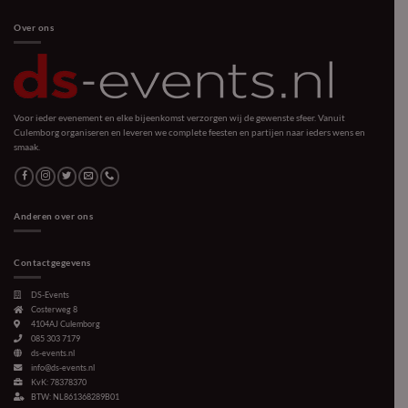
Over ons
Voor ieder evenement en elke bijeenkomst verzorgen wij de gewenste sfeer. Vanuit
Culemborg organiseren en leveren we complete feesten en partijen naar ieders wens en
smaak.
Anderen over ons
Contactgegevens
DS-Events
Costerweg 8
4104AJ
Culemborg
085 303 7179
ds-events.nl
info@ds-events.nl
KvK: 78378370
BTW: NL861368289B01