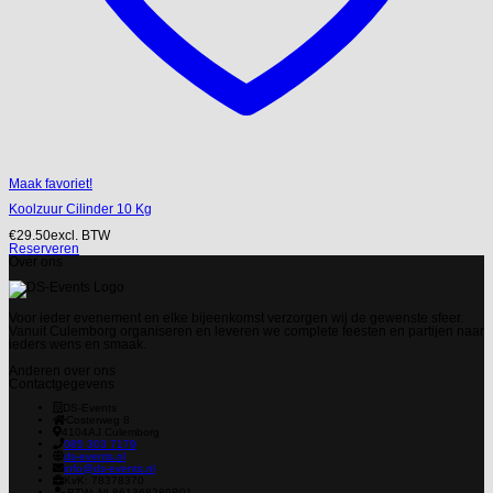
Maak favoriet!
Koolzuur Cilinder 10 Kg
€
29.50
excl. BTW
Reserveren
Over ons
Voor ieder evenement en elke bijeenkomst verzorgen wij de gewenste sfeer.
Vanuit Culemborg organiseren en leveren we complete feesten en partijen naar
ieders wens en smaak.
Anderen over ons
Contactgegevens
DS-Events
Costerweg 8
4104AJ
Culemborg
085 303 7179
ds-events.nl
info@ds-events.nl
KvK: 78378370
BTW: NL861368289B01