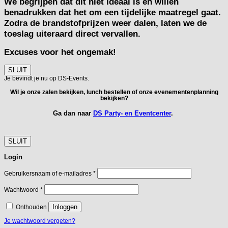
We begrijpen dat dit niet ideaal is en willen
benadrukken dat het om een tijdelijke maatregel gaat.
Zodra de brandstofprijzen weer dalen, laten we de
toeslag uiteraard direct vervallen.
Excuses voor het ongemak!
SLUIT
Je bevindt je nu op DS-Events.
Wil je onze zalen bekijken, lunch bestellen of onze evenementenplanning
bekijken?
Ga dan naar
DS Party- en Eventcenter
.
SLUIT
Login
Vereist
Gebruikersnaam of e-mailadres
*
Vereist
Wachtwoord
*
Inloggen
Onthouden
Je wachtwoord vergeten?