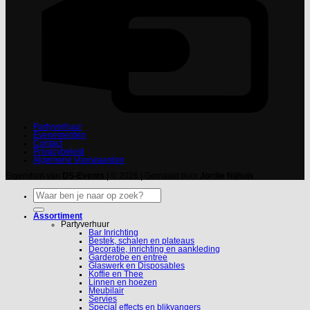
Partyverhuur
Evenementen
Contact
Privacybeleid
Algemene Voorwaarden
Eigendom van
DS-Events
| © 2026 | Gemaakt door
Jordie Nijhuis
Zoeken
naar:
Assortiment
Partyverhuur
Bar Inrichting
Bestek, schalen en plateaus
Decoratie, inrichting en aankleding
Garderobe en entree
Glaswerk en Disposables
Koffie en Thee
Linnen en hoezen
Meubilair
Servies
Special effects en blikvangers