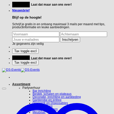
Ga
Feestje?
Laat dat maar aan ons over!
naar
inhoud
Nieuwsbrief
Blijf op de hoogte!
Schrijf je gratis in en ontvang maximaal 3 mails per maand met tips,
productinformatie en leuke aanbiedingen.
Je gegevens zijn veilig
Feestje?
Laat dat maar aan ons over!
Assortiment
Partyverhuur
Bar Inrichting
Bestek, schalen en plateaus
Decoratie, inrichting en aankleding
Garderobe en entree
Glaswerk en Disposables
Koffie en Thee
Linnen en hoezen
Meubilair