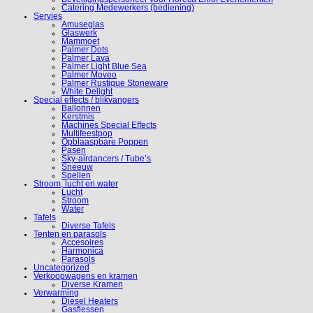
Catering Medewerkers (bediening)
Servies
Amuseglas
Glaswerk
Mammoet
Palmer Dots
Palmer Lava
Palmer Light Blue Sea
Palmer Moveo
Palmer Rustique Stoneware
White Delight
Special effects / blikvangers
Ballonnen
Kerstmis
Machines Special Effects
Multifeestpop
Opblaaspbare Poppen
Pasen
Sky-airdancers / Tube’s
Sneeuw
Spellen
Stroom, lucht en water
Lucht
Stroom
Water
Tafels
Diverse Tafels
Tenten en parasols
Accesoires
Harmonica
Parasols
Uncategorized
Verkoopwagens en kramen
Diverse Kramen
Verwarming
Diesel Heaters
Gasflessen