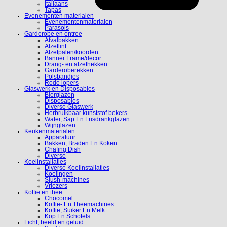
Italiaans
Tapas
Evenementen materialen
Evenementenmaterialen
Parasols
Garderobe en entree
Afvalbakken
Afzetlint
Afzetpalen/koorden
Banner Frame/decor
Drang- en afzethekken
Garderoberekken
Polsbandjes
Rode lopers
Glaswerk en Disposables
Bierglazen
Disposables
Diverse Glaswerk
Herbruikbaar kunststof bekers
Water, Sap En Frisdrankglazen
Wijnglazen
Keukenmaterialen
Apparatuur
Bakken, Braden En Koken
Chafing Dish
Diverse
Koelinstallaties
Diverse Koelinstallaties
Koelingen
Slush-machines
Vriezers
Koffie en thee
Chocomel
Koffie- En Theemachines
Koffie, Suiker En Melk
Kop En Schotels
Licht, beeld en geluid