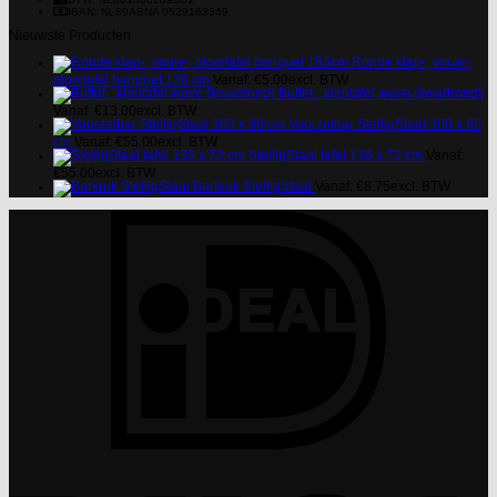
IBAN: NL89ABNA 0529163349
Nieuwste Producten
Ronde klap-, vouw-,
plooitafel banquet 120 cm
Vanaf:
€
5.00
excl. BTW
Buffet-, klaptafel wave (kwartrond)
Vanaf:
€
13.00
excl. BTW
Voorzetbar StelligStaal 300 x 80
cm
Vanaf:
€
55.00
excl. BTW
StelligStaal tafel 136 x 72 cm
Vanaf:
€
55.00
excl. BTW
Barkruk StelligStaal
Vanaf:
€
8.75
excl. BTW