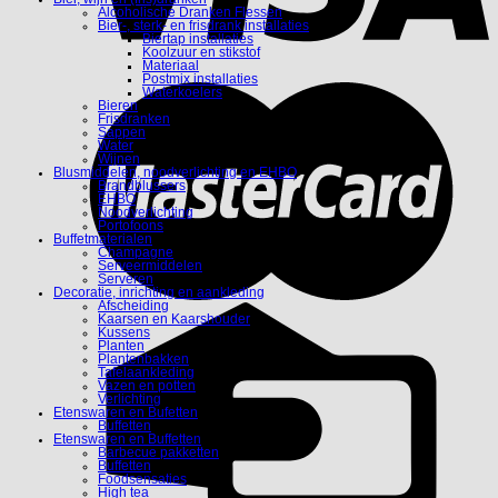
Alcoholische Dranken Flessen
Bier-, sterk- en frisdrank installaties
Biertap installaties
Koolzuur en stikstof
Materiaal
Postmix installaties
Waterkoelers
Bieren
Frisdranken
Sappen
Water
Wijnen
Blusmiddelen, noodverlichting en EHBO
Brandblussers
EHBO
Noodverlichting
Portofoons
Buffetmaterialen
Champagne
Serveermiddelen
Serveren
Decoratie, inrichting en aankleding
Afscheiding
Kaarsen en Kaarshouder
Kussens
Planten
Plantenbakken
Tafelaankleding
Vazen en potten
Verlichting
Etenswaren en Bufetten
Buffetten
Etenswaren en Buffetten
Barbecue pakketten
Buffetten
Foodsensaties
High tea