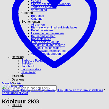
Servies
Special effects en blikvangers
Tenten en parasols
Verwarming
Catering
Barbecue
Catering
Evenementen
Afrekenen
Bier-, sterk- en frisdrank installaties
Buffetmaterialen
Evenementenmaterialen
Keukenmaterialen
Koelinstallaties
Licht, beeld en geluid
Podium en (Dans)vloeren
Stroom, lucht en water
Verkoopwagens en kramen
Video benodigdheden
Catering
Barbecue Pakketten
Buffetten
Foodbook
Foodsensaties
Take away
Inspiratie
Over ons
Maak favoriet!
Contact
Zoeken
naar:
Verhuurshop
/
Bier, wijn en (fris)dranken
/
Bier-, sterk- en frisdrank installaties
/
Koolzuur en stikstof
Koolzuur 2KG
€
0.00
0