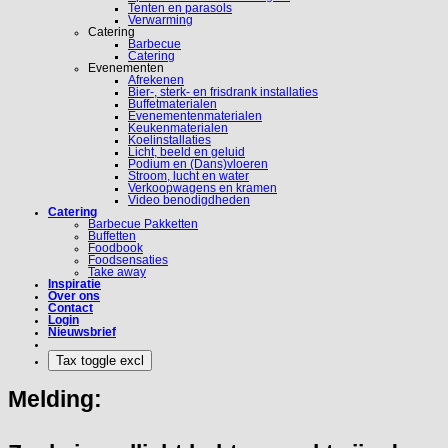
Tenten en parasols
Verwarming
Catering
Barbecue
Catering
Evenementen
Afrekenen
Bier-, sterk- en frisdrank installaties
Buffetmaterialen
Evenementenmaterialen
Keukenmaterialen
Koelinstallaties
Licht, beeld en geluid
Podium en (Dans)vloeren
Stroom, lucht en water
Verkoopwagens en kramen
Video benodigdheden
Catering
Barbecue Pakketten
Buffetten
Foodbook
Foodsensaties
Take away
Inspiratie
Over ons
Contact
Login
Nieuwsbrief
Melding: