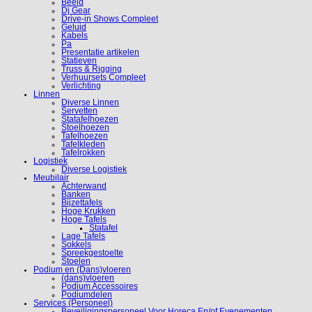
Beeld
Dj Gear
Drive-in Shows Compleet
Geluid
Kabels
Pa
Presentatie artikelen
Statieven
Truss & Rigging
Verhuursets Compleet
Verlichting
Linnen
Diverse Linnen
Servetten
Statafelhoezen
Stoelhoezen
Tafelhoezen
Tafelkleden
Tafelrokken
Logistiek
Diverse Logistiek
Meubilair
Achterwand
Banken
Bijzettafels
Hoge Krukken
Hoge Tafels
Statafel
Lage Tafels
Sokkels
Spreekgestoelte
Stoelen
Podium en (Dans)vloeren
(dans)vloeren
Podium Accessoires
Podiumdelen
Services (Personeel)
Beveiligingspersoneel Voor Horeca En/of Evenementen