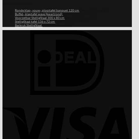
Nieuwste Producten
Ronde klap-, vouw-, plooitafel banquet 120 cm
Vanaf:
€
5.00
excl. BTW
Buffet-, klaptafel wave (kwartrond)
Vanaf:
€
13.00
excl. BTW
Voorzetbar StelligStaal 300 x 80 cm
Vanaf:
€
55.00
excl. BTW
StelligStaal tafel 136 x 72 cm
Vanaf:
€
55.00
excl. BTW
Barkruk StelligStaal
Vanaf:
€
8.75
excl. BTW