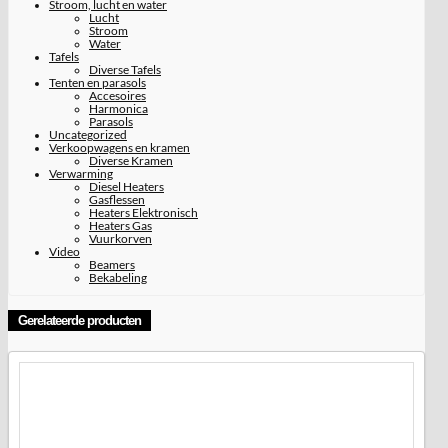
Stroom, lucht en water
Lucht
Stroom
Water
Tafels
Diverse Tafels
Tenten en parasols
Accesoires
Harmonica
Parasols
Uncategorized
Verkoopwagens en kramen
Diverse Kramen
Verwarming
Diesel Heaters
Gasflessen
Heaters Elektronisch
Heaters Gas
Vuurkorven
Video
Beamers
Bekabeling
Gerelateerde producten