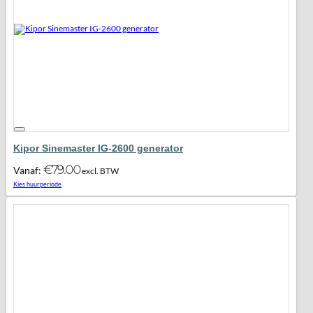
Kipor Sinemaster IG-2600 generator
€
79.00
Vanaf:
excl. BTW
Maak favoriet!
Kies huurperiode