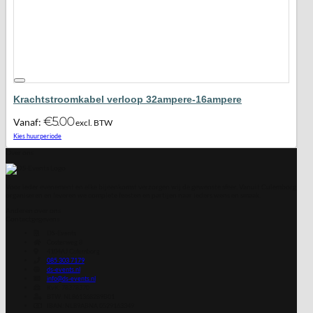
Krachtstroomkabel verloop 32ampere-16ampere
€
5.00
Vanaf:
excl. BTW
Maak favoriet!
Kies huurperiode
Over ons
Voor ieder evenement en elke bijeenkomst verzorgen wij de gewenste sfeer. Vanuit Culemborg
organiseren en leveren we complete feesten en partijen naar ieders wens en smaak.
Anderen over ons
Contactgegevens
DS-Events
Costerweg 8
4104AJ
Culemborg
085 303 7179
ds-events.nl
info@ds-events.nl
KvK: 78378370
BTW: NL861368289B01
IBAN: NL89ABNA 0529163349