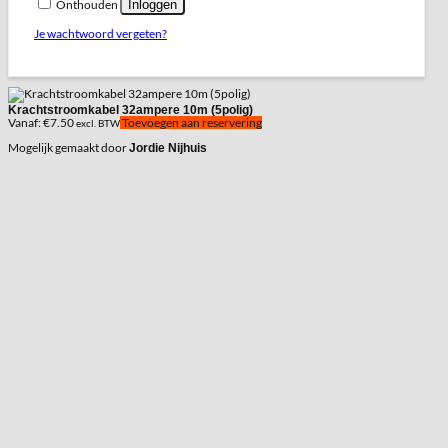
Inloggen
Onthouden
Je wachtwoord vergeten?
Krachtstroomkabel 32ampere 10m (5polig)
Vanaf:
€
7.50
Toevoegen aan reservering
excl. BTW
Mogelijk gemaakt door
Jordie Nijhuis