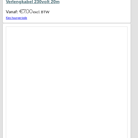
Verlengkabel 230volt 20m
€
7.00
Vanaf:
excl. BTW
Maak favoriet!
Kies huurperiode