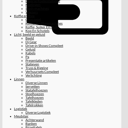
Diverse Koelinstallaties
Koelingen
Slush-machines
Vriezers
Koffie en thee
Chocomel
Koffie- En Theemachines
Koffie, Suiker En Melk
Kop En Schotels
Licht, beeld en geluid
Beeld
Dj Gear
Drive-in Shows Compleet
Geluid
Kabels
Pa
Presentatie artikelen
Statieven
Truss & Rigging
Verhuursets Compleet
Verlichting
Linnen
Diverse Linnen
Servetten
Statafelhoezen
Stoelhoezen
Tafelhoezen
Tafelkleden
Tafelrokken
Logistiek
Diverse Logistiek
Meubilair
Achterwand
Banken
Bijzettafels