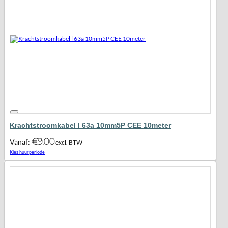
Krachtstroomkabel l 63a 10mm5P CEE 10meter
€
9.00
Vanaf:
excl. BTW
Maak favoriet!
Kies huurperiode