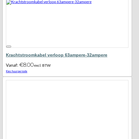
Krachtstroomkabel verloop 63ampere-32ampere
€
8.00
Vanaf:
excl. BTW
Maak favoriet!
Kies huurperiode