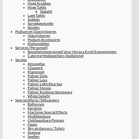
Hoge Krukken
Hoge Tafels
Statafel
Lage Tafels
Sokkels
Spreekgestoelte
Stoelen
Podium en (Dans)vloeren
(dans)vloeren
Podium Accessoires
Podiumdelen
Services (Personeel)
Beveiligingspersoneel Voor Horeca En/of Evenementen
Catering Medewerkers (bediening)
Servies
Amuseglas
Glaswerk
Mammoet
Palmer Dots
Palmer Lava
Palmer Light Blue Sea
Palmer Moveo
Palmer Rustique Stoneware
White Delight
Special effects / blikvangers
Ballonnen
Kerstmis
Machines Special Effects
Multifeestpop
Opblaaspbare Poppen
Pasen
Sky-airdancers / Tube’s
Sneeuw
Spellen