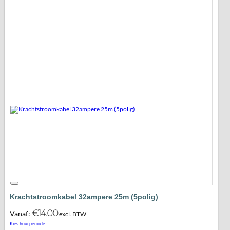
Krachtstroomkabel 32ampere 25m (5polig)
€
14.00
Vanaf:
excl. BTW
Maak favoriet!
Kies huurperiode