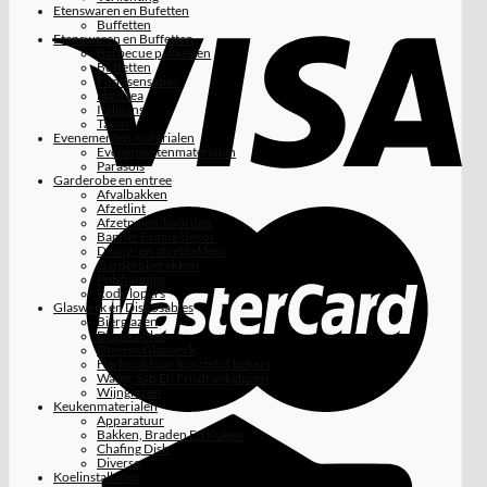
Etenswaren en Bufetten
Buffetten
Etenswaren en Buffetten
Barbecue pakketten
Buffetten
Foodsensaties
High tea
Italiaans
Tapas
Evenementen materialen
Evenementenmaterialen
Parasols
Garderobe en entree
Afvalbakken
Afzetlint
Afzetpalen/koorden
Banner Frame/decor
Drang- en afzethekken
Garderoberekken
Polsbandjes
Rode lopers
Glaswerk en Disposables
Bierglazen
Disposables
Diverse Glaswerk
Herbruikbaar kunststof bekers
Water, Sap En Frisdrankglazen
Wijnglazen
Keukenmaterialen
Apparatuur
Bakken, Braden En Koken
Chafing Dish
Diverse
Koelinstallaties