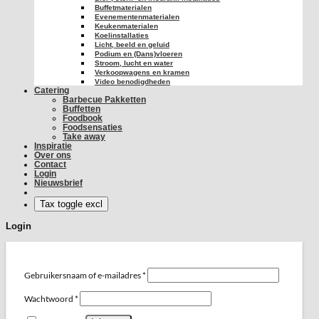
Buffetmaterialen
Evenementenmaterialen
Keukenmaterialen
Koelinstallaties
Licht, beeld en geluid
Podium en (Dans)vloeren
Stroom, lucht en water
Verkoopwagens en kramen
Video benodigdheden
Catering
Barbecue Pakketten
Buffetten
Foodbook
Foodsensaties
Take away
Inspiratie
Over ons
Contact
Login
Nieuwsbrief
Login
Vereist
Gebruikersnaam of e-mailadres
*
Vereist
Wachtwoord
*