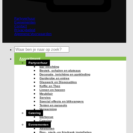
Partyverhuur
Evenementen
Contact
Privacybeleid
Algemene Voorwaarden
Eigendom van
| © 2026 | Gemaakt door
DS-Events
Jordie Nijhuis
Zoeken
naar:
Assortiment
Partyverhuur
Bar Inrichting
Bestek, schalen en plateaus
Decoratie, inrichting en aankleding
Garderobe en entree
Glaswerk en Disposables
Koffie en Thee
Linnen en hoezen
Meubilair
Servies
Special effects en blikvangers
Tenten en parasols
Verwarming
Catering
Barbecue
Catering
Evenementen
Afrekenen
Bier-, sterk- en frisdrank installaties