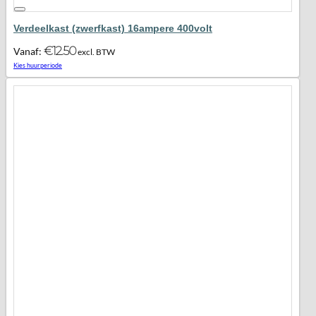
Verdeelkast (zwerfkast) 16ampere 400volt
€
12.50
Vanaf:
excl. BTW
Maak favoriet!
Kies huurperiode