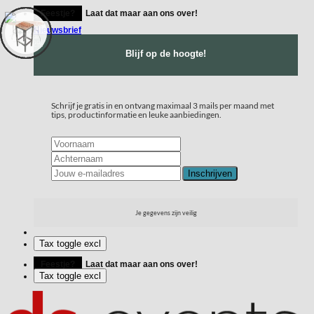
Ga
Feestje?
Laat dat maar aan ons over!
naar
inhoud
Nieuwsbrief
Melding:
Blijf op de hoogte!
Zoals je wellicht hebt
Schrijf je gratis in en ontvang maximaal 3 mails per maand met
tips, productinformatie en leuke aanbiedingen.
gemerkt zijn de
brandstofprijzen de
afgelopen tijd flink
gestegen. Helaas heeft dit
Je gegevens zijn veilig
ook invloed op onze
kosten. Ondanks dat we
Feestje?
Laat dat maar aan ons over!
deze stijgingen zo veel
mogelijk proberen op te