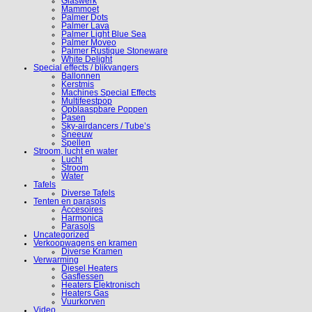
Glaswerk
Mammoet
Palmer Dots
Palmer Lava
Palmer Light Blue Sea
Palmer Moveo
Palmer Rustique Stoneware
White Delight
Special effects / blikvangers
Ballonnen
Kerstmis
Machines Special Effects
Multifeestpop
Opblaaspbare Poppen
Pasen
Sky-airdancers / Tube’s
Sneeuw
Spellen
Stroom, lucht en water
Lucht
Stroom
Water
Tafels
Diverse Tafels
Tenten en parasols
Accesoires
Harmonica
Parasols
Uncategorized
Verkoopwagens en kramen
Diverse Kramen
Verwarming
Diesel Heaters
Gasflessen
Heaters Elektronisch
Heaters Gas
Vuurkorven
Video