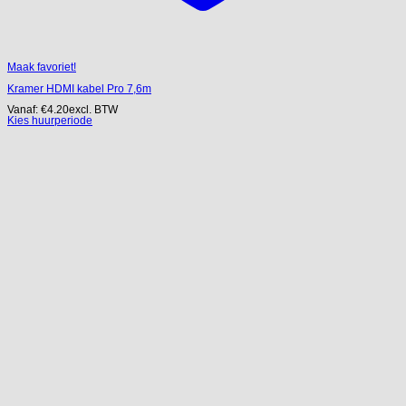
Maak favoriet!
Kramer HDMI kabel Pro 7,6m
Vanaf:
€
4.20
excl. BTW
Kies huurperiode