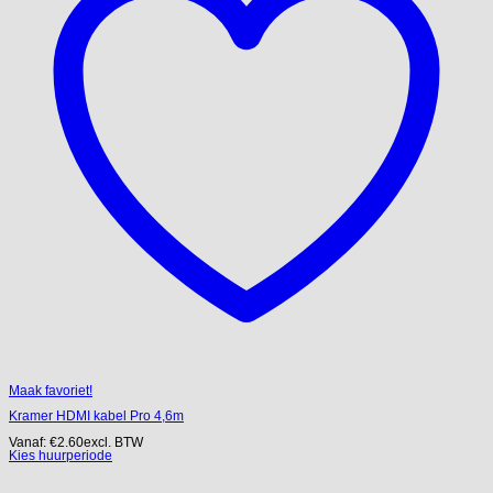
Maak favoriet!
Kramer HDMI kabel Pro 4,6m
Vanaf:
€
2.60
excl. BTW
Kies huurperiode