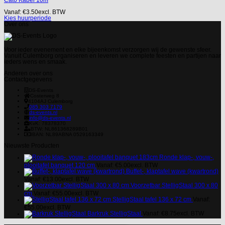
Cat6 Kabel 10m
Vanaf:
€
3.50
excl. BTW
Kies huurperiode
Over ons
Voor ieder evenement en elke bijeenkomst verzorgen wij de gewenste sfeer.
Vanuit Culemborg organiseren en leveren we complete feesten en partijen naar
ieders wens en smaak.
Anderen over ons
Contactgegevens
DS-Events
Costerweg 8
4104AJ
Culemborg
085 303 7179
ds-events.nl
info@ds-events.nl
KvK: 78378370
BTW: NL861368289B01
IBAN: NL89ABNA 0529163349
Nieuwste Producten
Ronde klap-, vouw-,
plooitafel banquet 120 cm
Vanaf:
€
5.00
excl. BTW
Buffet-, klaptafel wave (kwartrond)
Vanaf:
€
13.00
excl. BTW
Voorzetbar StelligStaal 300 x 80
cm
Vanaf:
€
55.00
excl. BTW
StelligStaal tafel 136 x 72 cm
Vanaf:
€
55.00
excl. BTW
Barkruk StelligStaal
Vanaf:
€
8.75
excl. BTW