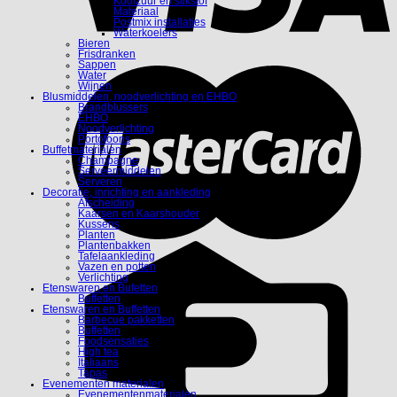
Koolzuur en stikstof
Materiaal
Postmix installaties
Waterkoelers
Bieren
Frisdranken
Sappen
Water
Wijnen
Blusmiddelen, noodverlichting en EHBO
Brandblussers
EHBO
Noodverlichting
Portofoons
Buffetmaterialen
Champagne
Serveermiddelen
Serveren
Decoratie, inrichting en aankleding
Afscheiding
Kaarsen en Kaarshouder
Kussens
Planten
Plantenbakken
Tafelaankleding
Vazen en potten
Verlichting
Etenswaren en Bufetten
Buffetten
Etenswaren en Buffetten
Barbecue pakketten
Buffetten
Foodsensaties
High tea
Italiaans
Tapas
Evenementen materialen
Evenementenmaterialen