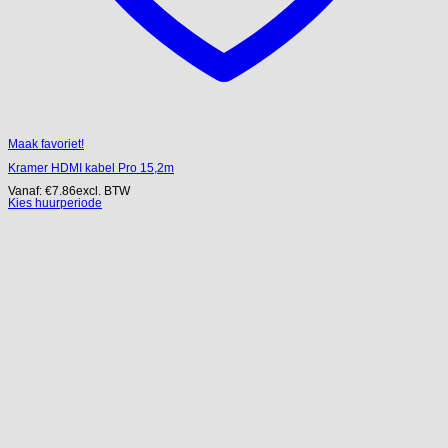
Maak favoriet!
Kramer HDMI kabel Pro 15,2m
Vanaf:
€
7.86
excl. BTW
Kies huurperiode