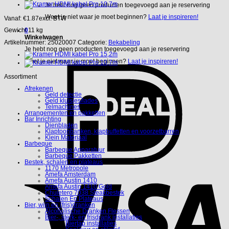
Je hebt nog geen producten toegevoegd aan je reservering
Weet je niet waar je moet beginnen?
Laat je inspireren!
Vanaf:
€
1.87
excl. BTW
0
Gewicht 11 kg
Winkelwagen
Artikelnummer:
25020007
Categorie:
Bekabeling
Je hebt nog geen producten toegevoegd aan je reservering
Weet je niet waar je moet beginnen?
Laat je inspireren!
Assortiment
Afrekenen
Geld detectie
Geld kluisjes/lades
Telmachines
Arrangementen en pakketten
Bar Inrichting
Dienbladen
Klaptoonbanken, klapbuffetten en voorzetbarren
Klein Materiaal
Barbeque
Barbeque Apparatuur
Barbeque Pakketten
Bestek, schalen en plateaus
1170 Metropole
Amefa Amsterdam
Amefa Austin 1410
Amefa Austin 1410 Gold
Chuletero 7038 Steakbestek
Schalen En Plateaus
Bier, wijn en (fris)dranken
Alcoholische Dranken Flessen
Bier-, sterk- en frisdrank installaties
Biertap installaties