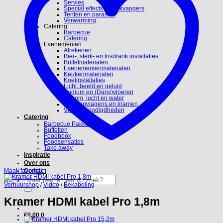
Servies
Special effects en blikvangers
Tenten en parasols
Verwarming
Catering
Barbecue
Catering
Evenementen
Afrekenen
Bier-, sterk- en frisdrank installaties
Buffetmaterialen
Evenementenmaterialen
Keukenmaterialen
Koelinstallaties
Licht, beeld en geluid
Podium en (Dans)vloeren
Stroom, lucht en water
Verkoopwagens en kramen
Video benodigdheden
Catering
Barbecue Pakketten
Buffetten
Foodbook
Foodsensaties
Take away
Inspiratie
Over ons
Maak favoriet!
Contact
Zoeken
naar:
Verhuurshop
/
Video
/
Bekabeling
Kramer HDMI kabel Pro 1,8m
€
0.00
0