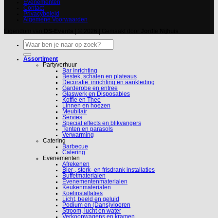
Evenementen
Contact
Privacybeleid
Algemene Voorwaarden
Eigendom van
DS-Events
| © 2026 | Gemaakt door
Jordie Nijhuis
Zoeken
naar:
Assortiment
Partyverhuur
Bar Inrichting
Bestek, schalen en plateaus
Decoratie, inrichting en aankleding
Garderobe en entree
Glaswerk en Disposables
Koffie en Thee
Linnen en hoezen
Meubilair
Servies
Special effects en blikvangers
Tenten en parasols
Verwarming
Catering
Barbecue
Catering
Evenementen
Afrekenen
Bier-, sterk- en frisdrank installaties
Buffetmaterialen
Evenementenmaterialen
Keukenmaterialen
Koelinstallaties
Licht, beeld en geluid
Podium en (Dans)vloeren
Stroom, lucht en water
Verkoopwagens en kramen