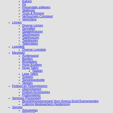
Kabels
Pa
Presentatie artikelen
Statieven
Truss & Rigging
Verhuursets Compleet
Verlichting
Linnen
Diverse Linnen
Servetten
Statafelhoezen
Stoelhoezen
Tafelhoezen
Tafelkleden
Tafelrokken
Logistiek
Diverse Logistiek
Meubilair
Achterwand
Banken
Bijzettafels
Hoge Krukken
Hoge Tafels
Statafel
Lage Tafels
Sokkels
Spreekgestoelte
Stoelen
Podium en (Dans)vloeren
(dans)vloeren
Podium Accessoires
Podiumdelen
Services (Personeel)
Beveiligingspersoneel Voor Horeca En/of Evenementen
Catering Medewerkers (bediening)
Servies
Amuseglas