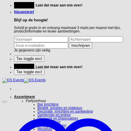
Ga
Feestje?
Laat dat maar aan ons over!
naar
inhoud
Nieuwsbrief
Blijf op de hoogte!
Schrijf je gratis in en ontvang maximaal 3 mails per maand met tips,
productinformatie en leuke aanbiedingen.
Je gegevens zijn veilig
Feestje?
Laat dat maar aan ons over!
Assortiment
Partyverhuur
Bar Inrichting
Bestek, schalen en plateaus
Decoratie, inrichting en aankleding
Garderobe en entree
Glaswerk en Disposables
Koffie en Thee
Linnen en hoezen
Meubilair