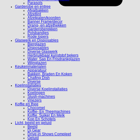
Parasols
Garderobe en entree
Afvalbakken
Afzetlint
Afzetpalen/koorden
Banner Frame/decor
Drang- en afzethekken
Garderoberekken
Polsbandjes
Rode lopers
Glaswerk en Disposables
Bierglazen
Disposables
Diverse Glaswerk
Herbruikbaar kunststof bekers
Water, Sap En Frisdrankglazen
Wijnglazen
Keukenmaterialen
Apparatuur
Bakken, Braden En Koken
Chafing Dish
Diverse
Koelinstallaties
Diverse Koelinstallaties
Koelingen
Slush-machines
Vriezers
Koffie en thee
Chocomel
Koffie- En Theemachines
Koffie, Suiker En Melk
Kop En Schotels
Licht, beeld en geluid
Beeld
Dj Gear
Drive-in Shows Compleet
Geluid