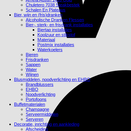
Chuletero 7038 Steakbestek
Schalen En Plateaus
Bier, wijn en (fris)dranken
Alcoholische Dranken Flessen
Bier-, sterk- en frisdrank installaties
Biertap installaties
Koolzuur en stikstof
Materiaal
Postmix installaties
Waterkoelers
Bieren
Frisdranken
Sappen
Water
Wijnen
Blusmiddelen, noodverlichting en EHBO
Brandblussers
EHBO
Noodverlichting
Portofoons
Buffetmaterialen
Champagne
Serveermiddelen
Serveren
Decoratie, inrichting en aankleding
Afscheiding