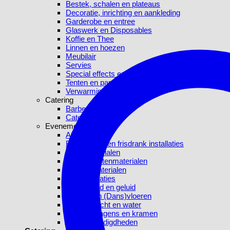
Bestek, schalen en plateaus
Decoratie, inrichting en aankleding
Garderobe en entree
Glaswerk en Disposables
Koffie en Thee
Linnen en hoezen
Meubilair
Servies
Special effects en blikvangers
Tenten en parasols
Verwarming
Catering
Barbecue
Catering
Evenementen
Afrekenen
Bier-, sterk- en frisdrank installaties
Buffetmaterialen
Evenementenmaterialen
Keukenmaterialen
Koelinstallaties
Licht, beeld en geluid
Podium en (Dans)vloeren
Stroom, lucht en water
Verkoopwagens en kramen
Video benodigdheden