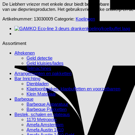
De Liebherr vriezer met enkele deur biedt betrouwbare koeling en ru
van uw diepvriesproducten. Het gebruiksvriendelijke ontwerp en de 
Artikelnummer:
13030009
Categorie:
Koelingen
Assortiment
Afrekenen
Geld detectie
Geld kluisjes/lades
Telmachines
Arrangementen en pakketten
Bar Inrichting
Dienbladen
Klaptoonbanken, klapbuffetten en voorzetbarren
Klein Materiaal
Barbeque
Barbeque Apparatuur
Barbeque Pakketten
Bestek, schalen en plateaus
1170 Metropole
Amefa Amsterdam
Amefa Austin 1410
Amefa Austin 1410 Gold