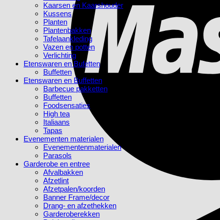
Kaarsen en Kaarshouder
Kussens
Planten
Plantenbakken
Tafelaankleding
Vazen en potten
Verlichting
Etenswaren en Bufetten
Buffetten
Etenswaren en Buffetten
Barbecue pakketten
Buffetten
Foodsensaties
High tea
Italiaans
Tapas
Evenementen materialen
Evenementenmaterialen
Parasols
Garderobe en entree
Afvalbakken
Afzetlint
Afzetpalen/koorden
Banner Frame/decor
Drang- en afzethekken
Garderoberekken