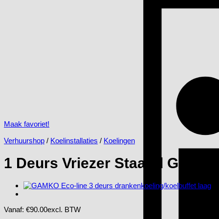
Maak favoriet!
Verhuurshop
/
Koelinstallaties
/
Koelingen
1 Deurs Vriezer Staand Groot
Vanaf:
€
90.00
excl. BTW