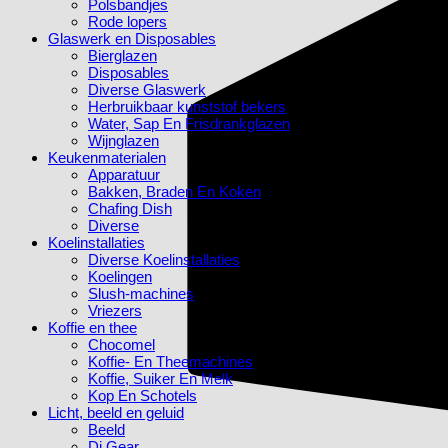
Polsbandjes
Rode lopers
Glaswerk en Disposables
Bierglazen
Disposables
Diverse Glaswerk
Herbruikbaar kunststof bekers
Water, Sap En Frisdrankglazen
Wijnglazen
Keukenmaterialen
Apparatuur
Bakken, Braden En Koken
Chafing Dish
Diverse
Koelinstallaties
Diverse Koelinstallaties
Koelingen
Slush-machines
Vriezers
Koffie en thee
Chocomel
Koffie- En Theemachines
Koffie, Suiker En Melk
Kop En Schotels
Licht, beeld en geluid
Beeld
Dj Gear