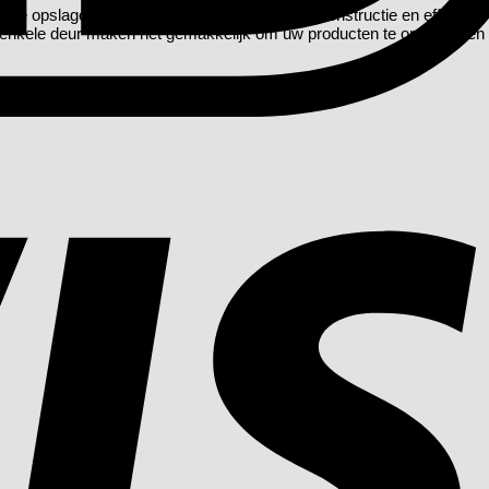
ime opslagcapaciteit. Met zijn hoogwaardige constructie en efficiënt
enkele deur maken het gemakkelijk om uw producten te organiseren en