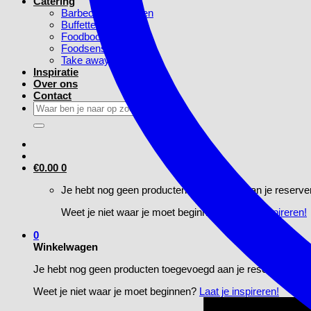
Catering
Barbecue Pakketten
Buffetten
Foodbook
Foodsensaties
Take away
Inspiratie
Over ons
Contact
Zoeken
naar:
€
0.00
0
Je hebt nog geen producten toegevoegd aan je reserve
Weet je niet waar je moet beginnen?
Laat je inspireren!
0
Winkelwagen
Je hebt nog geen producten toegevoegd aan je reservering
Weet je niet waar je moet beginnen?
Laat je inspireren!