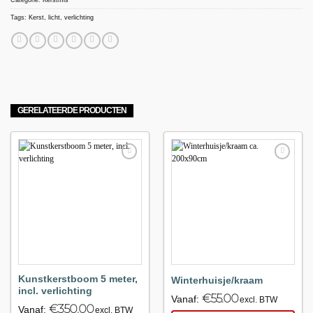
Tags:
Kerst
,
licht
,
verlichting
GERELATEERDE PRODUCTEN
Maak
Maak
favoriet!
favoriet!
Kunstkerstboom 5 meter,
Winterhuisje/kraam
incl. verlichting
€
55.00
Vanaf:
excl. BTW
€
350.00
Vanaf:
excl. BTW