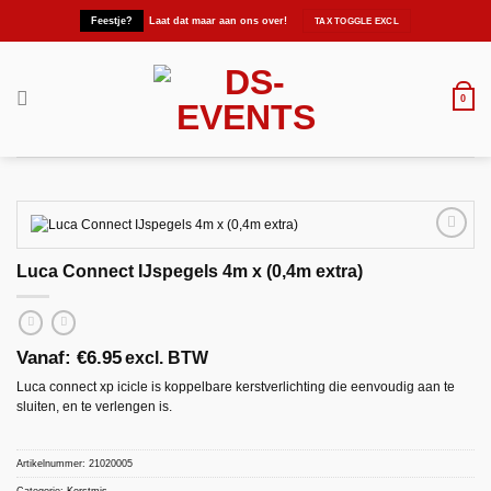
Ga
Feestje?
Laat dat maar aan ons over!
naar
inhoud
0
Luca Connect IJspegels 4m x (0,4m extra)
Maak
favoriet!
Vanaf:
€
6.95
excl. BTW
Luca connect xp icicle is koppelbare kerstverlichting die eenvoudig aan te
sluiten, en te verlengen is.
Artikelnummer:
21020005
Categorie:
Kerstmis