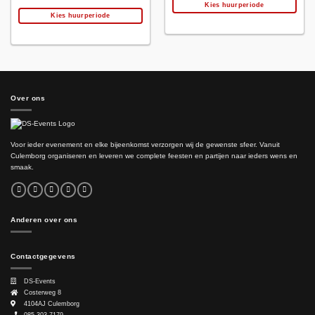
Kies huurperiode
Kies huurperiode
Over ons
Voor ieder evenement en elke bijeenkomst verzorgen wij de gewenste sfeer. Vanuit
Culemborg organiseren en leveren we complete feesten en partijen naar ieders wens en
smaak.
Anderen over ons
Contactgegevens
DS-Events
Costerweg 8
4104AJ
Culemborg