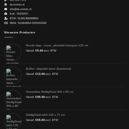
085 303 7179
ds-events.nl
info@ds-events.nl
KvK: 78378370
BTW: NL861368289B01
IBAN: NL89ABNA 0529163349
Nieuwste Producten
Ronde klap-, vouw-, plooitafel banquet 120 cm
Vanaf:
€
5.00
excl. BTW
Buffet-, klaptafel wave (kwartrond)
Vanaf:
€
13.00
excl. BTW
Voorzetbar StelligStaal 300 x 80 cm
Vanaf:
€
55.00
excl. BTW
StelligStaal tafel 136 x 72 cm
Vanaf:
€
55.00
excl. BTW