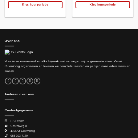
Kies huurperiode
Kies huurperiode
Over ons
Voor ieder evenement en elke bijeenkomst verzorgen wij de gewenste sfeer. Vanuit
Culemborg organiseren en leveren we complete feesten en partijen naar ieders wens en
smaak.
Anderen over ons
Contactgegevens
DS-Events
Costerweg 8
4104AJ
Culemborg
085 303 7179