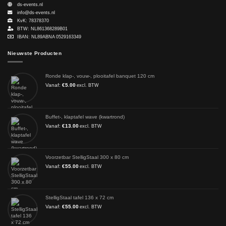
ds-events.nl
info@ds-events.nl
KvK: 78378370
BTW: NL861368289B01
IBAN: NL89ABNA 0529163349
Nieuwste Producten
Ronde klap-, vouw-, plooitafel banquet 120 cm
Vanaf:
€
5.00
excl. BTW
Buffet-, klaptafel wave (kwartrond)
Vanaf:
€
13.00
excl. BTW
Voorzetbar StelligStaal 300 x 80 cm
Vanaf:
€
55.00
excl. BTW
StelligStaal tafel 136 x 72 cm
Vanaf:
€
55.00
excl. BTW