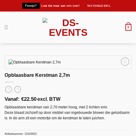
Ga
Feestje?
Laat dat maar aan ons over!
naar
inhoud
0
Opblaasbare Kerstman 2,7m
Maak
favoriet!
Vanaf:
€
22.50
excl. BTW
Opblaasbare kerstman van 2,70 meter hoog, met 2 lichten erin.
Deze blaast zichzelf op door middel van ingebouwde blower die geluidsarm
is. In de arm zit een motortje om de kerstman te laten juichen.
Artikelnummer:
21010022