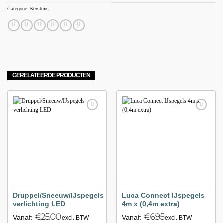
Categorie:
Kerstmis
GERELATEERDE PRODUCTEN
Maak
Maak
favoriet!
favoriet!
Druppel/Sneeuw/IJspegels
Luca Connect IJspegels
verlichting LED
4m x (0,4m extra)
€
25.00
€
6.95
Vanaf:
Vanaf:
excl. BTW
excl. BTW