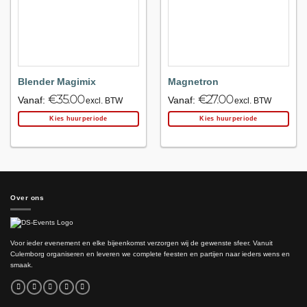
favoriet!
favoriet!
Blender Magimix
Magnetron
€
35.00
€
27.00
Vanaf:
Vanaf:
excl. BTW
excl. BTW
Kies huurperiode
Kies huurperiode
Over ons
Voor ieder evenement en elke bijeenkomst verzorgen wij de gewenste sfeer. Vanuit
Culemborg organiseren en leveren we complete feesten en partijen naar ieders wens en
smaak.