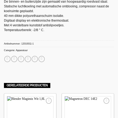
De binnen- en buitenzijde zijn gemaakt van hoogwaardig roestvast staal.
Statische luchtkoeling met automatische ontdooiing, compressor naast de
koelruimte geplaatst.
40 mm dikke polyurethaanschuim isolatie.
Digitaal display en elektronische thermostaat.
Met 4 verstelbare kunststof antislipvoetjes.
Temperatuurbereik: -2/8 ° C.
Artikelnummer:
12010011-1
Categorie:
Apparatuur
GERELATEERDE PRODUCTEN
Maak
Maak