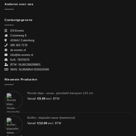
Anderen over ons
Contactgegevens
DS-Events
Costerweg 8
4104AJ
Culemborg
085 303 7179
ds-events.nl
info@ds-events.nl
KvK: 78378370
BTW: NL861368289B01
IBAN: NL89ABNA 0529163349
Nieuwste Producten
Ronde klap-, vouw-, plooitafel banquet 120 cm
Vanaf:
€
5.00
excl. BTW
Buffet-, klaptafel wave (kwartrond)
Vanaf:
€
13.00
excl. BTW