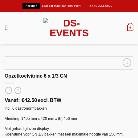
Ga
Feestje?
Laat dat maar aan ons over!
naar
inhoud
0
Opzetkoelvitrine 6 x 1/3 GN
Maak
favoriet!
Vanaf:
€
42.50
excl. BTW
Incl. 6 gastronormbakken
Afmeting: 1405 mm x 420 mm x (h) 456 mm
Met gehard glazen display.
Koelvitrine voor GN 1/3 bakken met een maximale hoogte van 150 mm.