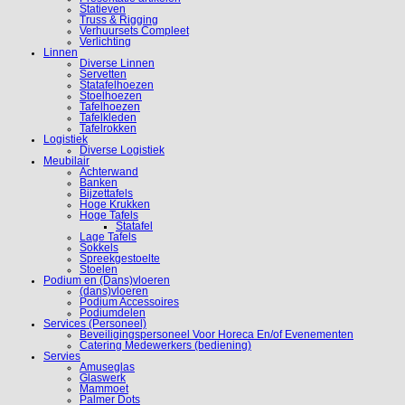
Statieven
Truss & Rigging
Verhuursets Compleet
Verlichting
Linnen
Diverse Linnen
Servetten
Statafelhoezen
Stoelhoezen
Tafelhoezen
Tafelkleden
Tafelrokken
Logistiek
Diverse Logistiek
Meubilair
Achterwand
Banken
Bijzettafels
Hoge Krukken
Hoge Tafels
Statafel
Lage Tafels
Sokkels
Spreekgestoelte
Stoelen
Podium en (Dans)vloeren
(dans)vloeren
Podium Accessoires
Podiumdelen
Services (Personeel)
Beveiligingspersoneel Voor Horeca En/of Evenementen
Catering Medewerkers (bediening)
Servies
Amuseglas
Glaswerk
Mammoet
Palmer Dots