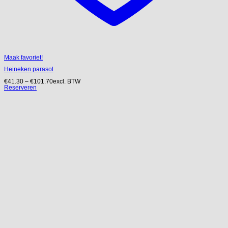
Maak favoriet!
Heineken parasol
€
41.30
–
€
101.70
excl. BTW
Reserveren
Dit
product
heeft
meerdere
variaties.
Deze
optie
kan
gekozen
worden
op
de
productpagina