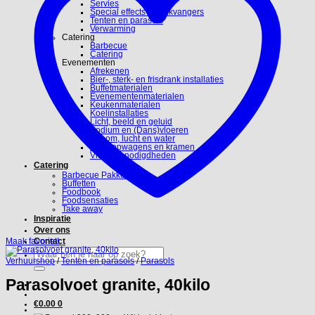
Servies
Special effects en blikvangers
Tenten en parasols
Verwarming
Catering
Barbecue
Catering
Evenementen
Afrekenen
Bier-, sterk- en frisdrank installaties
Buffetmaterialen
Evenementenmaterialen
Keukenmaterialen
Koelinstallaties
Licht, beeld en geluid
Podium en (Dans)vloeren
Stroom, lucht en water
Verkoopwagens en kramen
Video benodigdheden
Catering
Barbecue Pakketten
Buffetten
Foodbook
Foodsensaties
Take away
Inspiratie
Over ons
Maak favoriet!
Contact
Zoeken
naar:
Verhuurshop
/
Tenten en parasols
/
Parasols
Parasolvoet granite, 40kilo
€
0.00
0