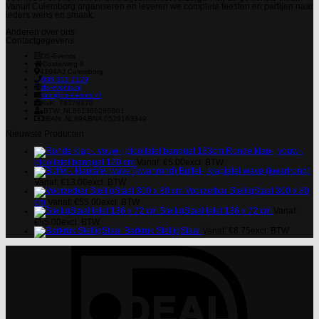
Vanuit Culemborg organiseren en leveren we complete feesten en partijen naar
ieders wens en smaak.
Anderen over ons
Contactgegevens
DS-Events
Costerweg 8
4104AJ
Culemborg
085 303 7179
ds-events.nl
info@ds-events.nl
KvK: 78378370
BTW: NL861368289B01
IBAN: NL89ABNA 0529163349
Nieuwste Producten
Ronde klap-, vouw-,
plooitafel banquet 120 cm
Vanaf:
€
5.00
excl. BTW
Buffet-, klaptafel wave (kwartrond)
Vanaf:
€
13.00
excl. BTW
Voorzetbar StelligStaal 300 x 80
cm
Vanaf:
€
55.00
excl. BTW
StelligStaal tafel 136 x 72 cm
Vanaf:
€
55.00
excl. BTW
Barkruk StelligStaal
Vanaf:
€
8.75
excl. BTW