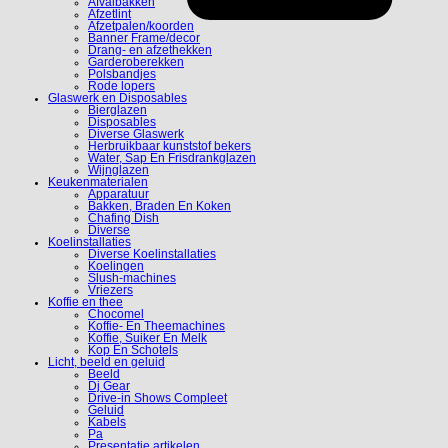
Afvalbakken
Afzetlint
Afzetpalen/koorden
Banner Frame/decor
Drang- en afzethekken
Garderoberekken
Polsbandjes
Rode lopers
Glaswerk en Disposables
Bierglazen
Disposables
Diverse Glaswerk
Herbruikbaar kunststof bekers
Water, Sap En Frisdrankglazen
Wijnglazen
Keukenmaterialen
Apparatuur
Bakken, Braden En Koken
Chafing Dish
Diverse
Koelinstallaties
Diverse Koelinstallaties
Koelingen
Slush-machines
Vriezers
Koffie en thee
Chocomel
Koffie- En Theemachines
Koffie, Suiker En Melk
Kop En Schotels
Licht, beeld en geluid
Beeld
Dj Gear
Drive-in Shows Compleet
Geluid
Kabels
Pa
Presentatie artikelen