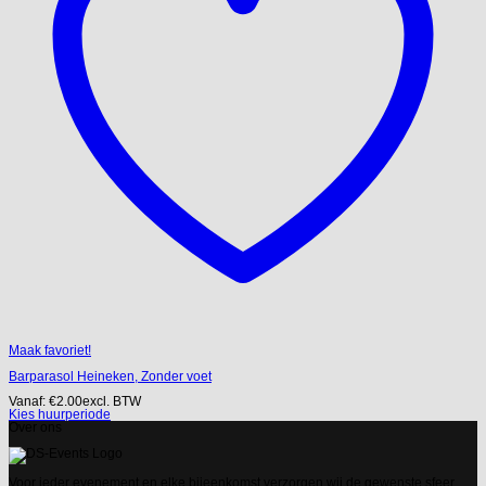
Maak favoriet!
Barparasol Heineken, Zonder voet
Vanaf:
€
2.00
excl. BTW
Kies huurperiode
Over ons
Voor ieder evenement en elke bijeenkomst verzorgen wij de gewenste sfeer.