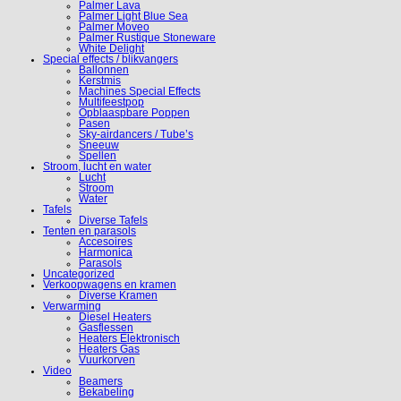
Palmer Lava
Palmer Light Blue Sea
Palmer Moveo
Palmer Rustique Stoneware
White Delight
Special effects / blikvangers
Ballonnen
Kerstmis
Machines Special Effects
Multifeestpop
Opblaaspbare Poppen
Pasen
Sky-airdancers / Tube’s
Sneeuw
Spellen
Stroom, lucht en water
Lucht
Stroom
Water
Tafels
Diverse Tafels
Tenten en parasols
Accesoires
Harmonica
Parasols
Uncategorized
Verkoopwagens en kramen
Diverse Kramen
Verwarming
Diesel Heaters
Gasflessen
Heaters Elektronisch
Heaters Gas
Vuurkorven
Video
Beamers
Bekabeling