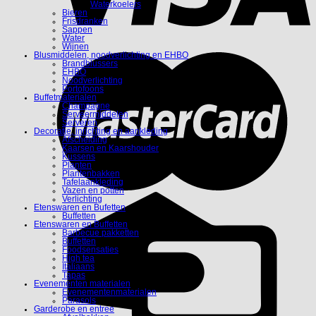
Waterkoelers
Bieren
Frisdranken
Sappen
Water
Wijnen
Blusmiddelen, noodverlichting en EHBO
Brandblussers
EHBO
Noodverlichting
Portofoons
Buffetmaterialen
Champagne
Serveermiddelen
Serveren
Decoratie, inrichting en aankleding
Afscheiding
Kaarsen en Kaarshouder
Kussens
Planten
Plantenbakken
Tafelaankleding
Vazen en potten
Verlichting
Etenswaren en Bufetten
Buffetten
Etenswaren en Buffetten
Barbecue pakketten
Buffetten
Foodsensaties
High tea
Italiaans
Tapas
Evenementen materialen
Evenementenmaterialen
Parasols
Garderobe en entree