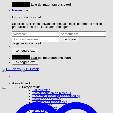
Ga
Feestje?
Laat dat maar aan ons over!
naar
inhoud
Nieuwsbrief
Blijf op de hoogte!
Schrijf je gratis in en ontvang maximaal 3 mails per maand met tips,
productinformatie en leuke aanbiedingen.
Je gegevens zijn veilig
Feestje?
Laat dat maar aan ons over!
Assortiment
Partyverhuur
Bar Inrichting
Bestek, schalen en plateaus
Decoratie, inrichting en aankleding
Garderobe en entree
Glaswerk en Disposables
Koffie en Thee
Linnen en hoezen
Meubilair