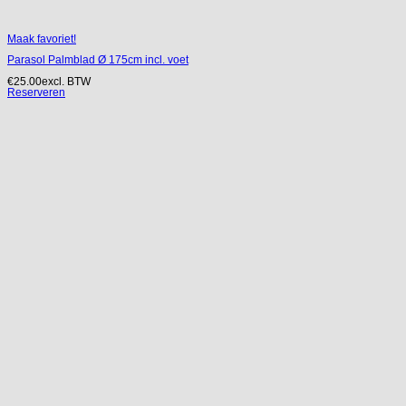
Maak favoriet!
Parasol Palmblad Ø 175cm incl. voet
€
25.00
excl. BTW
Reserveren