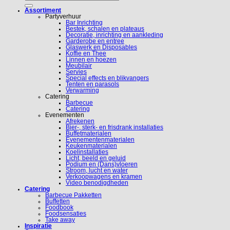
Assortiment
Partyverhuur
Bar Inrichting
Bestek, schalen en plateaus
Decoratie, inrichting en aankleding
Garderobe en entree
Glaswerk en Disposables
Koffie en Thee
Linnen en hoezen
Meubilair
Servies
Special effects en blikvangers
Tenten en parasols
Verwarming
Catering
Barbecue
Catering
Evenementen
Afrekenen
Bier-, sterk- en frisdrank installaties
Buffetmaterialen
Evenementenmaterialen
Keukenmaterialen
Koelinstallaties
Licht, beeld en geluid
Podium en (Dans)vloeren
Stroom, lucht en water
Verkoopwagens en kramen
Video benodigdheden
Catering
Barbecue Pakketten
Buffetten
Foodbook
Foodsensaties
Take away
Inspiratie