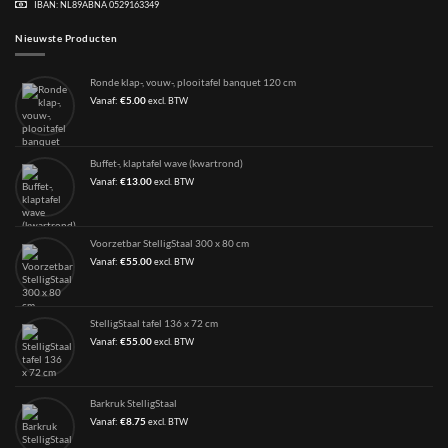
IBAN: NL89ABNA 0529163349
Nieuwste Producten
Ronde klap-, vouw-, plooitafel banquet 120 cm
Vanaf:
€
5.00
excl. BTW
Buffet-, klaptafel wave (kwartrond)
Vanaf:
€
13.00
excl. BTW
Voorzetbar StelligStaal 300 x 80 cm
Vanaf:
€
55.00
excl. BTW
StelligStaal tafel 136 x 72 cm
Vanaf:
€
55.00
excl. BTW
Barkruk StelligStaal
Vanaf:
€
8.75
excl. BTW