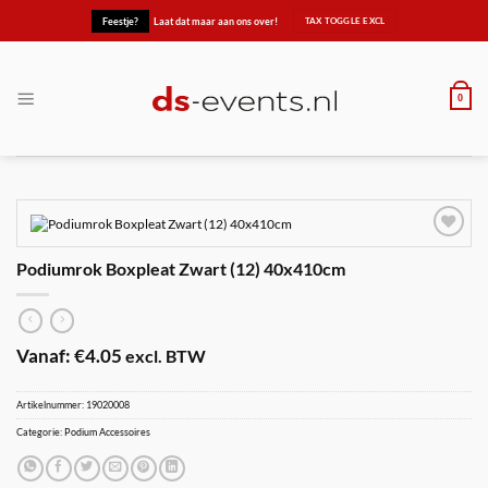
Ga
Feestje?
Laat dat maar aan ons over!
naar
inhoud
0
Podiumrok Boxpleat Zwart (12) 40x410cm
Maak
favoriet!
Vanaf:
€
4.05
excl. BTW
Artikelnummer:
19020008
Categorie:
Podium Accessoires