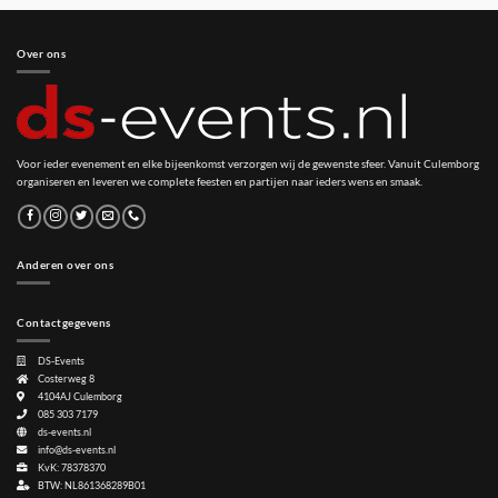
Over ons
Voor ieder evenement en elke bijeenkomst verzorgen wij de gewenste sfeer. Vanuit Culemborg
organiseren en leveren we complete feesten en partijen naar ieders wens en smaak.
Anderen over ons
Contactgegevens
DS-Events
Costerweg 8
4104AJ
Culemborg
085 303 7179
ds-events.nl
info@ds-events.nl
KvK: 78378370
BTW: NL861368289B01