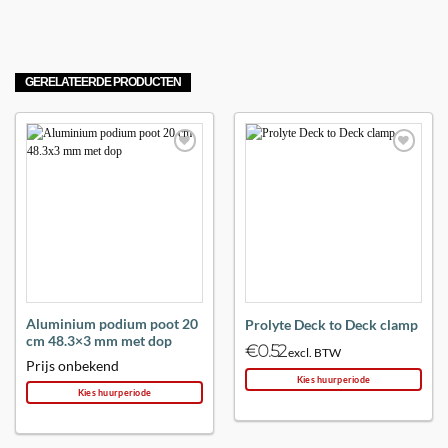
GERELATEERDE PRODUCTEN
Maak
Maak
favoriet!
favoriet!
Aluminium podium poot 20
Prolyte Deck to Deck clamp
cm 48.3×3 mm met dop
€
0.52
excl. BTW
Prijs onbekend
Kies huurperiode
Kies huurperiode