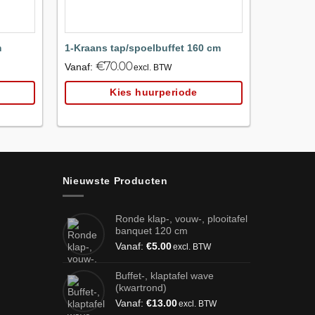
m
1-Kraans tap/spoelbuffet 160 cm
IBC Tank
€
70.00
€
Vanaf:
Vanaf:
excl. BTW
Kies huurperiode
Nieuwste Producten
Ronde klap-, vouw-, plooitafel
banquet 120 cm
Vanaf:
€
5.00
excl. BTW
Buffet-, klaptafel wave
(kwartrond)
Vanaf:
€
13.00
excl. BTW