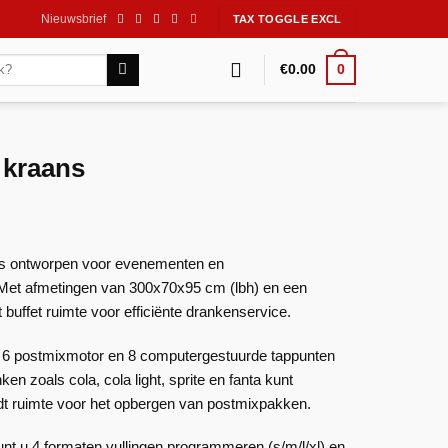
Nieuwsbrief
0
€
0.00
 kraans
is ontworpen voor evenementen en
 Met afmetingen van 300x70x95 cm (lbh) en een
t buffet ruimte voor efficiënte drankenservice.
xx 6 postmixmotor en 8 computergestuurde tappunten
n zoals cola, cola light, sprite en fanta kunt
edt ruimte voor het opbergen van postmixpakken.
nt u 4 formaten vullingen programmeren (s/m/l/xl) en