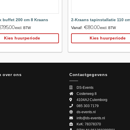
x buffet 200 cm 8 Kraans
2-Kraans tapinstallatie 110 c
€
195.00
€
80.00
Vanaf:
excl. BTW
excl. BTW
Kies huurperiode
Kies huurperiode
 over ons
Contactgegevens
DS-Events
Costerweg 8
4104AJ
Culemborg
085 303 7179
ds-events.nl
info@ds-events.nl
KvK: 78378370