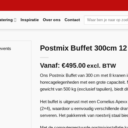
Zoeken
atering
Inspiratie
Over ons
Contact
naar:
Postmix Buffet 300cm 12
Vanaf:
€
495.00
excl. BTW
Maak
favoriet!
Ons Postmix Buffet van 300 cm met 8 kranen 
horecagelegenheden met een grote capaciteit.
gewicht van 500 kg (exclusief tapuilen), biedt di
Het buffet is uitgerust met een Cornelius Ape
(2×4), waardoor u eenvoudig verschillende dranke
serveren. Het pakkenrek van roestvrij staal bi
Met de computergestuurde postmixinstallatie ku