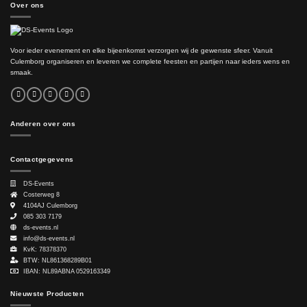
Over ons
Voor ieder evenement en elke bijeenkomst verzorgen wij de gewenste sfeer. Vanuit
Culemborg organiseren en leveren we complete feesten en partijen naar ieders wens en
smaak.
Anderen over ons
Contactgegevens
DS-Events
Costerweg 8
4104AJ
Culemborg
085 303 7179
ds-events.nl
info@ds-events.nl
KvK: 78378370
BTW: NL861368289B01
IBAN: NL89ABNA 0529163349
Nieuwste Producten