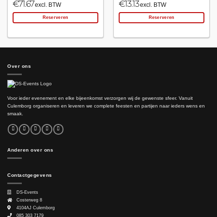
€
71.67
€
13.13
excl. BTW
excl. BTW
Reserveren
Reserveren
Over ons
Voor ieder evenement en elke bijeenkomst verzorgen wij de gewenste sfeer. Vanuit
Culemborg organiseren en leveren we complete feesten en partijen naar ieders wens en
smaak.
Anderen over ons
Contactgegevens
DS-Events
Costerweg 8
4104AJ
Culemborg
085 303 7179