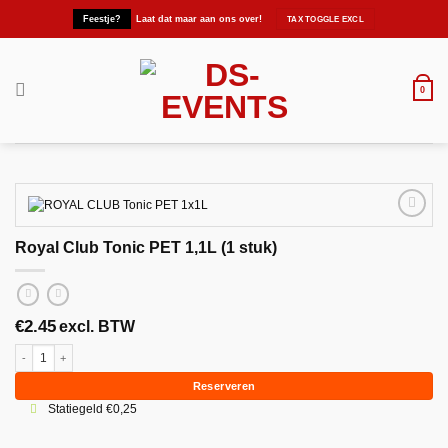
Ga
Feestje?
Laat dat maar aan ons over!
naar
inhoud
0
Royal Club Tonic PET 1,1L (1 stuk)
Maak
favoriet!
€
2.45
excl. BTW
Royal Club Tonic PET 1,1L (1 stuk) aantal
Reserveren
Statiegeld €0,25