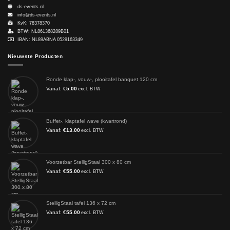
ds-events.nl
info@ds-events.nl
KvK: 78378370
BTW: NL861368289B01
IBAN: NL89ABNA 0529163349
Nieuwste Producten
Ronde klap-, vouw-, plooitafel banquet 120 cm
Vanaf:
€
5.00
excl. BTW
Buffet-, klaptafel wave (kwartrond)
Vanaf:
€
13.00
excl. BTW
Voorzetbar StelligStaal 300 x 80 cm
Vanaf:
€
55.00
excl. BTW
StelligStaal tafel 136 x 72 cm
Vanaf:
€
55.00
excl. BTW