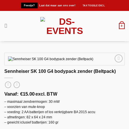
Ga
Feestje?
Laat dat maar aan ons over!
naar
inhoud
0
Sennheiser SK 100 G4 bodypack zender (Beltpack)
Maak
favoriet!
Vanaf:
€
15.00
excl. BTW
– maximaal zendvermogen: 30 mW
– voorzien van mute-knop
– voeding: 2 AA batterijen of los verkrijgbare BA 2015 accu
– afmetingen: 82 x 64 x 24 mm
– gewicht iclusief batterijen: 160 gr