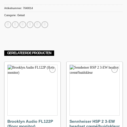
Artikelnummer:
7040014
Categorie:
Geluid
GERELATEERDE PRODUCTEN
Maak
Maak
favoriet!
favoriet!
Brooklyn Audio FL122P
Sennheiser HSP 2 3-EW
(floor monitor)
headset cremé/huidskleur