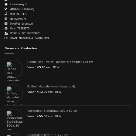
Costerweg 8
4104AJ
Culemborg
085 303 7179
ds-events.nl
info@ds-events.nl
KvK: 78378370
BTW: NL861368289B01
IBAN: NL89ABNA 0529163349
Nieuwste Producten
Ronde klap-, vouw-, plooitafel banquet 120 cm
Vanaf:
€
5.00
excl. BTW
Buffet-, klaptafel wave (kwartrond)
Vanaf:
€
13.00
excl. BTW
Voorzetbar StelligStaal 300 x 80 cm
Vanaf:
€
55.00
excl. BTW
StelligStaal tafel 136 x 72 cm