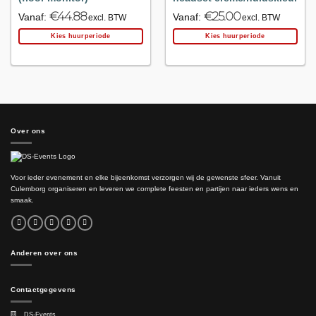
€
44.88
€
25.00
Vanaf:
Vanaf:
excl. BTW
excl. BTW
Kies huurperiode
Kies huurperiode
Over ons
Voor ieder evenement en elke bijeenkomst verzorgen wij de gewenste sfeer. Vanuit
Culemborg organiseren en leveren we complete feesten en partijen naar ieders wens en
smaak.
Anderen over ons
Contactgegevens
DS-Events