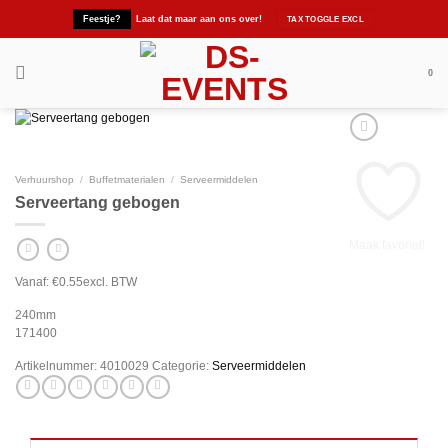
Ga
Feestje?
Laat dat maar aan ons over!
naar
inhoud
0
Verhuurshop
/
Buffetmaterialen
/
Serveermiddelen
Serveertang gebogen
Maak favoriet!
Vanaf:
€
0.55
excl. BTW
240mm
171400
Artikelnummer:
4010029
Categorie:
Serveermiddelen