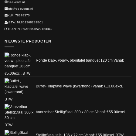
ds-events.nl
info@ds-events.nl
KvK: 78378370
BTW: NL861368289B01
IBAN: NL89ABNA 0529163349
NIEUWSTE PRODUCTEN
Ronde klap-, vouw-, plooitafel banquet 120 cm
Vanaf:
€
5.00
excl. BTW
Buffet-, klaptafel wave (kwartrond)
Vanaf:
€
13.00
excl.
BTW
Voorzetbar StelligStaal 300 x 80 cm
Vanaf:
€
55.00
excl.
BTW
StelligStaal tafel 136 x 72 cm
Vanaf:
€
55.00
excl. BTW