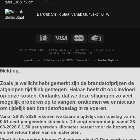
Barkruk StelligStaal
Vanaf:
€
8.75
excl. BTW
PARTYVERHUUR
EVENEMENTEN
CONTACT
PRIVACYBELEID
ALGEMENE VOORWAARDEN
Eigendom van
DS-Events
| © 2026 | Gemaakt door
Jordie Nijhuis
Melding:
Zoals je wellicht hebt gemerkt zijn de brandstofprijzen de
afgelopen tijd flink gestegen. Helaas heeft dit ook invloed
op onze kosten. Ondanks dat we deze stijgingen zo veel
mogelijk proberen op te vangen, ontkomen we er niet aan
om tijdelijk een brandstoftoeslag in te voeren.
Vanaf
26-03-2026
rekenen we daarom tijdelijk een toeslag van
€
0,51 cent per gereden kilometer.
Dit zorgt ervoor dat je vanaf 26-
03-2026 € 1,50 per gereden kilometer betaalt voor de bezorging
en het retour halen van de materialen.
Vindt de bezorging binnen Culemborg plaats? Dan wordt er een