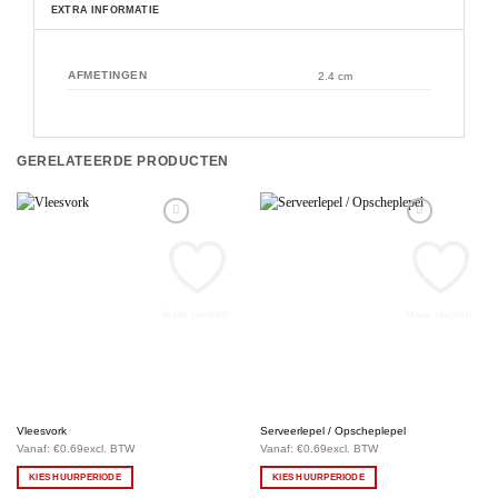
EXTRA INFORMATIE
AFMETINGEN
2.4 cm
GERELATEERDE PRODUCTEN
Maak favoriet!
Maak favoriet!
Vleesvork
Serveerlepel / Opscheplepel
Vanaf:
€
0.69
excl. BTW
Vanaf:
€
0.69
excl. BTW
KIES HUURPERIODE
KIES HUURPERIODE