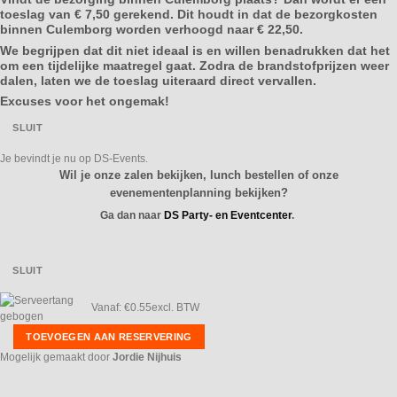
toeslag van € 7,50 gerekend. Dit houdt in dat de bezorgkosten
binnen Culemborg worden verhoogd naar € 22,50.
We begrijpen dat dit niet ideaal is en willen benadrukken dat het
om een tijdelijke maatregel gaat. Zodra de brandstofprijzen weer
dalen, laten we de toeslag uiteraard direct vervallen.
Excuses voor het ongemak!
SLUIT
Je bevindt je nu op DS-Events.
Wil je onze zalen bekijken, lunch bestellen of onze
evenementenplanning bekijken?
Ga dan naar
DS Party- en Eventcenter
.
SLUIT
Vanaf:
€
0.55
excl. BTW
TOEVOEGEN AAN RESERVERING
Mogelijk gemaakt door
Jordie Nijhuis