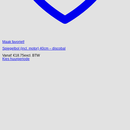
Maak favoriet!
Spiegelbol (incl. motor) 40cm – discobal
Vanaf:
€
18.75
excl. BTW
Kies huurperiode