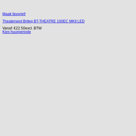
Maak favoriet!
Theaterspot Briteq BT-THEATRE 100EC MKII LED
Vanaf:
€
22.50
excl. BTW
Kies huurperiode