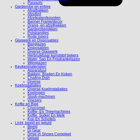
Parasols
Garderobe en entree
Afvalbakken
Afzetlint
Afzetpalen/koorden
Banner Frame/decor
Drang- en afzethekken
Garderoberekken
Polsbandjes
Rode lopers
Glaswerk en Disposables
Bierglazen
Disposables
Diverse Glaswerk
Herbruikbaar kunststof bekers
Water, Sap En Frisdrankglazen
Wijnglazen
Keukenmaterialen
Apparatuur
Bakken, Braden En Koken
Chafing Dish
Diverse
Koelinstallaties
Diverse Koelinstallaties
Koelingen
Slush-machines
Vriezers
Koffie en thee
Chocomel
Koffie- En Theemachines
Koffie, Suiker En Melk
Kop En Schotels
Licht, beeld en geluid
Beeld
Dj Gear
Drive-in Shows Compleet
Geluid