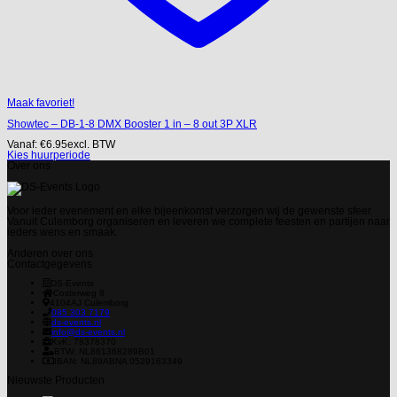
Maak favoriet!
Showtec – DB-1-8 DMX Booster 1 in – 8 out 3P XLR
Vanaf:
€
6.95
excl. BTW
Kies huurperiode
Over ons
Voor ieder evenement en elke bijeenkomst verzorgen wij de gewenste sfeer.
Vanuit Culemborg organiseren en leveren we complete feesten en partijen naar
ieders wens en smaak.
Anderen over ons
Contactgegevens
DS-Events
Costerweg 8
4104AJ
Culemborg
085 303 7179
ds-events.nl
info@ds-events.nl
KvK: 78378370
BTW: NL861368289B01
IBAN: NL89ABNA 0529163349
Nieuwste Producten