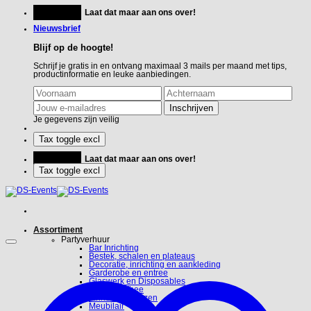
Ga
Feestje?
Laat dat maar aan ons over!
naar
inhoud
Nieuwsbrief
Blijf op de hoogte!
Schrijf je gratis in en ontvang maximaal 3 mails per maand met tips,
productinformatie en leuke aanbiedingen.
Je gegevens zijn veilig
Feestje?
Laat dat maar aan ons over!
Assortiment
Partyverhuur
Bar Inrichting
Bestek, schalen en plateaus
Decoratie, inrichting en aankleding
Garderobe en entree
Glaswerk en Disposables
Koffie en Thee
Linnen en hoezen
Meubilair