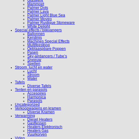
Glaswerk
Mammoet
Palmer Dots
Palmer Lava
Palmer Light Blue Sea
Palmer Moveo
Palmer Rustique Stoneware
White Delight
Special effects / blikvangers
Ballonnen
Kerstmis
Machines Special Effects
Multifeestpop
Opblaaspbare Poppen
Pasen
Sky-airdancers / Tube’s
Sneeuw
Spellen
Stroom, lucht en water
Lucht
Stroom
Water
Tafels
Diverse Tafels
Tenten en parasols
Accesoires
Harmonica
Parasols
Uncategorized
Verkoopwagens en kramen
Diverse Kramen
Verwarming
Diesel Heaters
Gasflessen
Heaters Elektronisch
Heaters Gas
Vuurkorven
Video