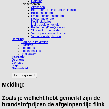
Catering
Evenementen
Afrekenen
Bier-, sterk- en frisdrank installaties
Buffetmaterialen
Evenementenmaterialen
Keukenmaterialen
Koelinstallaties
Licht, beeld en geluid
Podium en (Dans)vloeren
Stroom, lucht en water
Verkoopwagens en kramen
Video benodigdheden
Catering
Barbecue Pakketten
Buffetten
Foodbook
Foodsensaties
Take away
Inspiratie
Over ons
Contact
Login
Nieuwsbrief
Melding:
Zoals je wellicht hebt gemerkt zijn de
brandstofprijzen de afgelopen tijd flink