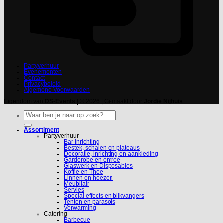
Partyverhuur
Evenementen
Contact
Privacybeleid
Algemene Voorwaarden
Eigendom van
DS-Events
| © 2026 | Gemaakt door
Jordie Nijhuis
Zoeken
naar:
Assortiment
Partyverhuur
Bar Inrichting
Bestek, schalen en plateaus
Decoratie, inrichting en aankleding
Garderobe en entree
Glaswerk en Disposables
Koffie en Thee
Linnen en hoezen
Meubilair
Servies
Special effects en blikvangers
Tenten en parasols
Verwarming
Catering
Barbecue