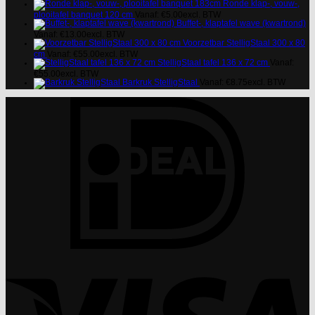
Ronde klap-, vouw-,
plooitafel banquet 120 cm
Vanaf:
€
5.00
excl. BTW
Buffet-, klaptafel wave (kwartrond)
Vanaf:
€
13.00
excl. BTW
Voorzetbar StelligStaal 300 x 80
cm
Vanaf:
€
55.00
excl. BTW
StelligStaal tafel 136 x 72 cm
Vanaf:
€
55.00
excl. BTW
Barkruk StelligStaal
Vanaf:
€
8.75
excl. BTW