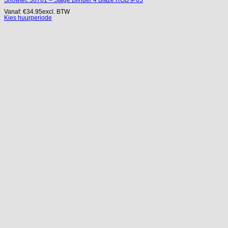
Vanaf:
€
34.95
excl. BTW
Kies huurperiode