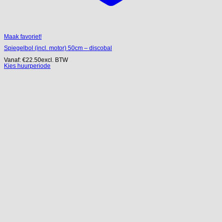
Maak favoriet!
Spiegelbol (incl. motor) 50cm – discobal
Vanaf:
€
22.50
excl. BTW
Kies huurperiode