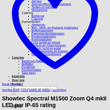
Servies
Special effects en blikvangers
Tenten en parasols
Verwarming
Catering
Barbecue
Catering
Evenementen
Afrekenen
Bier-, sterk- en frisdrank installaties
Buffetmaterialen
Evenementenmaterialen
Keukenmaterialen
Koelinstallaties
Licht, beeld en geluid
Podium en (Dans)vloeren
Stroom, lucht en water
Verkoopwagens en kramen
Video benodigdheden
Catering
Barbecue Pakketten
Buffetten
Foodbook
Foodsensaties
Take away
Inspiratie
Over ons
Maak favoriet!
Contact
Zoeken
Verhuurshop
/
Licht, beeld en geluid
/
Verlichting
naar:
Showtec Spectral M1500 Zoom Q4 mkII
LED par IP-65 rating
€
0.00
0