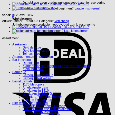
Je hebt nog geen producten toegevoegd aan je reservering
Weet je niet waar je moet beginnen?
Laat je inspireren!
0
Vanaf:
€
9.25
excl. BTW
Winkelwagen
Artikelnummer:
15090033
Categorie:
Verlichting
Je hebt nog geen producten toegevoegd aan je reservering
Weet je niet waar je moet beginnen?
Laat je inspireren!
Assortiment
Afrekenen
Geld detectie
Geld kluisjes/lades
Telmachines
Arrangementen en pakketten
Bar Inrichting
Dienbladen
Klaptoonbanken, klapbuffetten en voorzetbarren
Klein Materiaal
Barbeque
Barbeque Apparatuur
Barbeque Pakketten
Bestek, schalen en plateaus
1170 Metropole
Amefa Amsterdam
Amefa Austin 1410
Amefa Austin 1410 Gold
Chuletero 7038 Steakbestek
Schalen En Plateaus
Bier, wijn en (fris)dranken
Alcoholische Dranken Flessen
Bier-, sterk- en frisdrank installaties
Biertap installaties