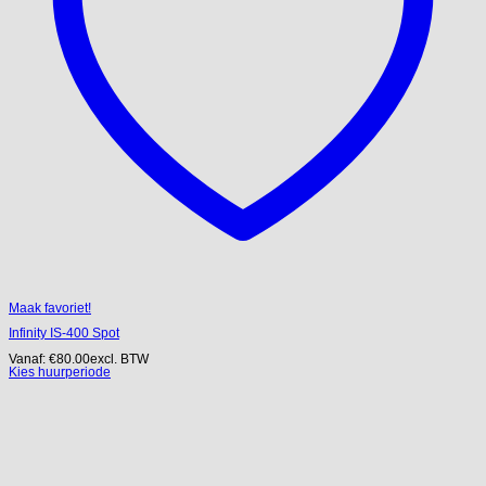
Maak favoriet!
Infinity IS-400 Spot
Vanaf:
€
80.00
excl. BTW
Kies huurperiode