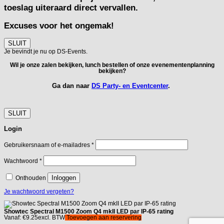
toeslag uiteraard direct vervallen.
Excuses voor het ongemak!
SLUIT
Je bevindt je nu op DS-Events.
Wil je onze zalen bekijken, lunch bestellen of onze evenementenplanning
bekijken?
Ga dan naar
DS Party- en Eventcenter
.
SLUIT
Login
Vereist
Gebruikersnaam of e-mailadres
*
Vereist
Wachtwoord
*
Inloggen
Onthouden
Je wachtwoord vergeten?
Showtec Spectral M1500 Zoom Q4 mkII LED par IP-65 rating
Vanaf:
€
9.25
excl. BTW
Toevoegen aan reservering