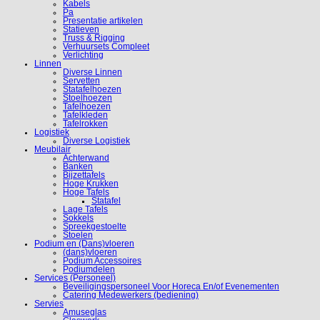
Kabels
Pa
Presentatie artikelen
Statieven
Truss & Rigging
Verhuursets Compleet
Verlichting
Linnen
Diverse Linnen
Servetten
Statafelhoezen
Stoelhoezen
Tafelhoezen
Tafelkleden
Tafelrokken
Logistiek
Diverse Logistiek
Meubilair
Achterwand
Banken
Bijzettafels
Hoge Krukken
Hoge Tafels
Statafel
Lage Tafels
Sokkels
Spreekgestoelte
Stoelen
Podium en (Dans)vloeren
(dans)vloeren
Podium Accessoires
Podiumdelen
Services (Personeel)
Beveiligingspersoneel Voor Horeca En/of Evenementen
Catering Medewerkers (bediening)
Servies
Amuseglas