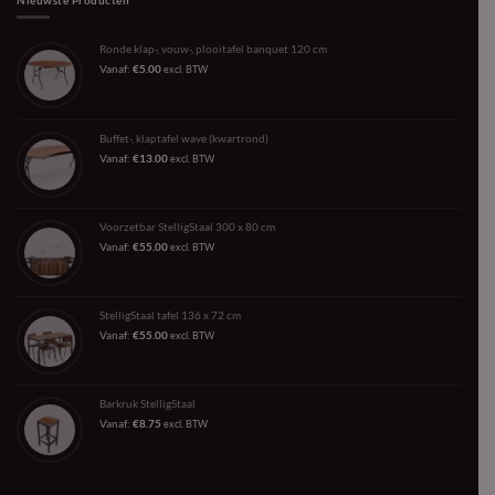
Ronde klap-, vouw-, plooitafel banquet 120 cm
Vanaf:
€
5.00
excl. BTW
Buffet-, klaptafel wave (kwartrond)
Vanaf:
€
13.00
excl. BTW
Voorzetbar StelligStaal 300 x 80 cm
Vanaf:
€
55.00
excl. BTW
StelligStaal tafel 136 x 72 cm
Vanaf:
€
55.00
excl. BTW
Barkruk StelligStaal
Vanaf:
€
8.75
excl. BTW