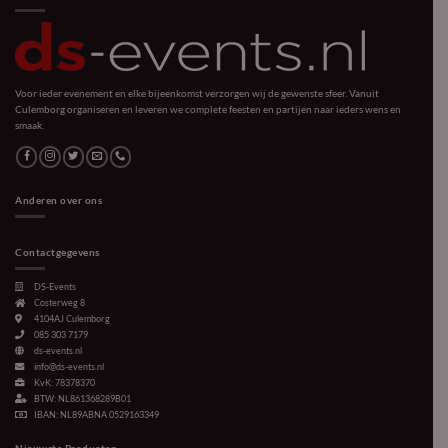
Voor ieder evenement en elke bijeenkomst verzorgen wij de gewenste sfeer. Vanuit
Culemborg organiseren en leveren we complete feesten en partijen naar ieders wens en
smaak.
Anderen over ons
Contactgegevens
DS-Events
Costerweg 8
4104AJ
Culemborg
085 303 7179
ds-events.nl
info@ds-events.nl
KvK: 78378370
BTW: NL861368289B01
IBAN: NL89ABNA 0529163349
Nieuwste Producten