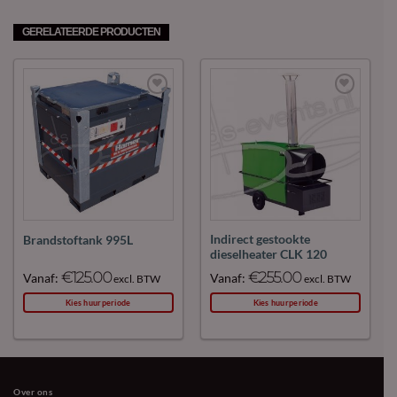
GERELATEERDE PRODUCTEN
Maak
Maak
favoriet!
favoriet!
Indirect gestookte
Brandstoftank 995L
dieselheater CLK 120
€
125.00
€
255.00
Vanaf:
Vanaf:
excl. BTW
excl. BTW
Kies huurperiode
Kies huurperiode
Over ons