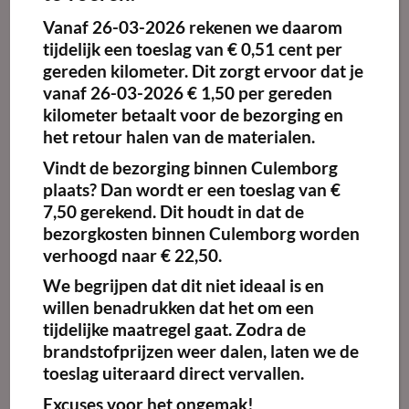
Vanaf
26-03-2026
rekenen we daarom
tijdelijk een toeslag van
€ 0,51 cent per
gereden kilometer.
Dit zorgt ervoor dat je
vanaf 26-03-2026 € 1,50 per gereden
kilometer betaalt voor de bezorging en
Slang 5 meter tbv dieselheater
het retour halen van de materialen.
Vindt de bezorging binnen Culemborg
plaats? Dan wordt er een toeslag van €
Prijs onbekend
7,50 gerekend. Dit houdt in dat de
bezorgkosten binnen Culemborg worden
Huurperiode (dagen):
verhoogd naar € 22,50.
Dag(en)
We begrijpen dat dit niet ideaal is en
willen benadrukken dat het om een
Aantal (stuks):
tijdelijke maatregel gaat. Zodra de
brandstofprijzen weer dalen, laten we de
toeslag uiteraard direct vervallen.
Excuses voor het ongemak!