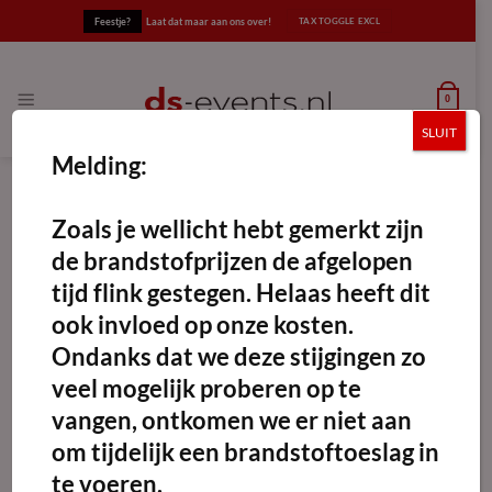
Ga
Feestje?
Laat dat maar aan ons over!
naar
inhoud
0
SLUIT
Melding:
Zoals je wellicht hebt gemerkt zijn
de brandstofprijzen de afgelopen
tijd flink gestegen. Helaas heeft dit
Maak
favoriet!
ook invloed op onze kosten.
Ondanks dat we deze stijgingen zo
veel mogelijk proberen op te
vangen, ontkomen we er niet aan
om tijdelijk een brandstoftoeslag in
te voeren.