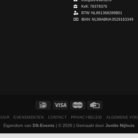
info@ds-events.nl
KvK: 78378370
BTW: NL861368289B01
IBAN: NL89ABNA 0529163349
HUUR
EVENEMENTEN
CONTACT
PRIVACYBELEID
ALGEMENE VO
Eigendom van
DS-Events
| © 2026 | Gemaakt door
Jordie Nijhuis