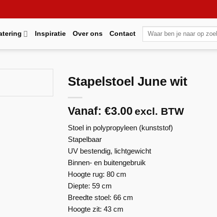
Zoeken
atering
Inspiratie
Over ons
Contact
naar:
Stapelstoel June wit
Vanaf:
€
3.00
excl. BTW
Maak
favoriet!
Stoel in polypropyleen (kunststof)
Stapelbaar
UV bestendig, lichtgewicht
Binnen- en buitengebruik
Hoogte rug: 80 cm
Diepte: 59 cm
Breedte stoel: 66 cm
Hoogte zit: 43 cm