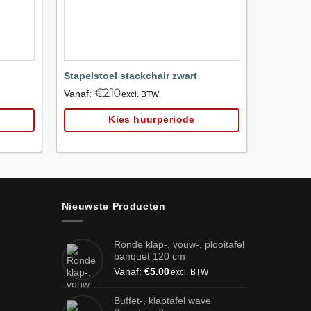
Stapelstoel stackchair zwart
Stoel Nap
€
2.10
€
Vanaf:
Vanaf:
excl. BTW
Kies huurperiode
Nieuwste Producten
Ronde klap-, vouw-, plooitafel
banquet 120 cm
Vanaf:
€
5.00
excl. BTW
Buffet-, klaptafel wave