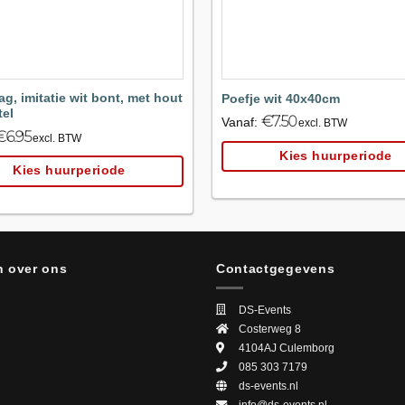
ag, imitatie wit bont, met hout
Poefje wit 40x40cm
tel
€
7.50
Vanaf:
excl. BTW
€
6.95
excl. BTW
Kies huurperiode
Kies huurperiode
 over ons
Contactgegevens
DS-Events
Costerweg 8
4104AJ
Culemborg
085 303 7179
ds-events.nl