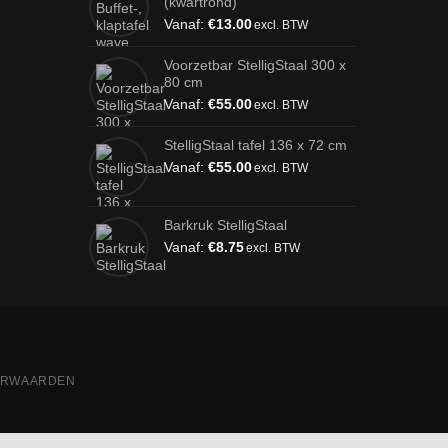
(kwartrond)
Vanaf:
€
13.00
excl. BTW
Voorzetbar StelligStaal 300 x
80 cm
Vanaf:
€
55.00
excl. BTW
StelligStaal tafel 136 x 72 cm
Vanaf:
€
55.00
excl. BTW
Barkruk StelligStaal
Vanaf:
€
8.75
excl. BTW
ORWAARDEN