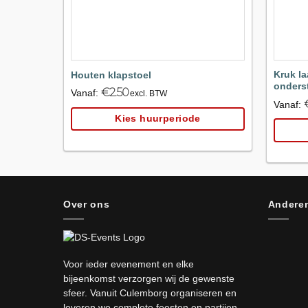
Kruk la
Houten klapstoel
onders
€
2.50
Vanaf:
excl. BTW
Vanaf:
Kies huurperiode
Over ons
Anderen
Voor ieder evenement en elke
bijeenkomst verzorgen wij de gewenste
sfeer. Vanuit Culemborg organiseren en
leveren we complete feesten en partijen