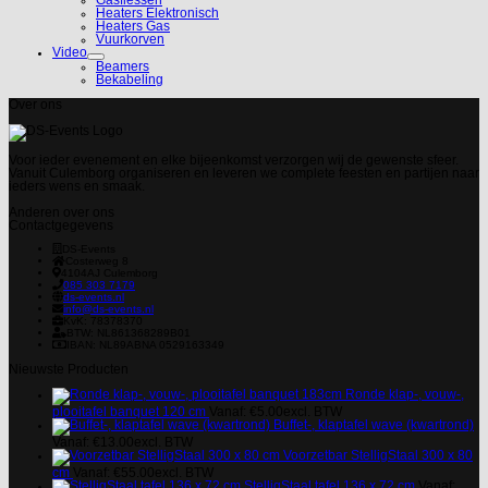
Heaters Elektronisch
Heaters Gas
Vuurkorven
Video
Beamers
Bekabeling
Over ons
Voor ieder evenement en elke bijeenkomst verzorgen wij de gewenste sfeer.
Vanuit Culemborg organiseren en leveren we complete feesten en partijen naar
ieders wens en smaak.
Anderen over ons
Contactgegevens
DS-Events
Costerweg 8
4104AJ
Culemborg
085 303 7179
ds-events.nl
info@ds-events.nl
KvK: 78378370
BTW: NL861368289B01
IBAN: NL89ABNA 0529163349
Nieuwste Producten
Ronde klap-, vouw-,
plooitafel banquet 120 cm
Vanaf:
€
5.00
excl. BTW
Buffet-, klaptafel wave (kwartrond)
Vanaf:
€
13.00
excl. BTW
Voorzetbar StelligStaal 300 x 80
cm
Vanaf:
€
55.00
excl. BTW
StelligStaal tafel 136 x 72 cm
Vanaf: