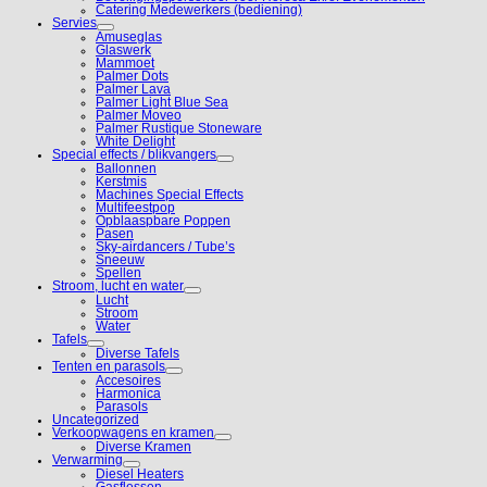
Catering Medewerkers (bediening)
Servies
Amuseglas
Glaswerk
Mammoet
Palmer Dots
Palmer Lava
Palmer Light Blue Sea
Palmer Moveo
Palmer Rustique Stoneware
White Delight
Special effects / blikvangers
Ballonnen
Kerstmis
Machines Special Effects
Multifeestpop
Opblaaspbare Poppen
Pasen
Sky-airdancers / Tube’s
Sneeuw
Spellen
Stroom, lucht en water
Lucht
Stroom
Water
Tafels
Diverse Tafels
Tenten en parasols
Accesoires
Harmonica
Parasols
Uncategorized
Verkoopwagens en kramen
Diverse Kramen
Verwarming
Diesel Heaters
Gasflessen