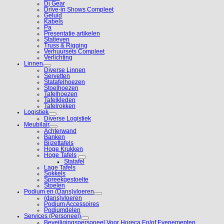
Dj Gear
Drive-in Shows Compleet
Geluid
Kabels
Pa
Presentatie artikelen
Statieven
Truss & Rigging
Verhuursets Compleet
Verlichting
Linnen
Diverse Linnen
Servetten
Statafelhoezen
Stoelhoezen
Tafelhoezen
Tafelkleden
Tafelrokken
Logistiek
Diverse Logistiek
Meubilair
Achterwand
Banken
Bijzettafels
Hoge Krukken
Hoge Tafels
Statafel
Lage Tafels
Sokkels
Spreekgestoelte
Stoelen
Podium en (Dans)vloeren
(dans)vloeren
Podium Accessoires
Podiumdelen
Services (Personeel)
Beveiligingspersoneel Voor Horeca En/of Evenementen