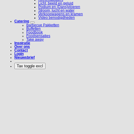
Licht, beeld en geluid
Podium en (Dans)vloeren
Stroom, lucht en water
Verkoopwagens en kramen
Video benodigdheden
Catering
Barbecue Pakketten
Buffetten
Foodbook
Foodsensaties
Take away
Inspiratie
Over ons
Contact
Login
Nieuwsbrief