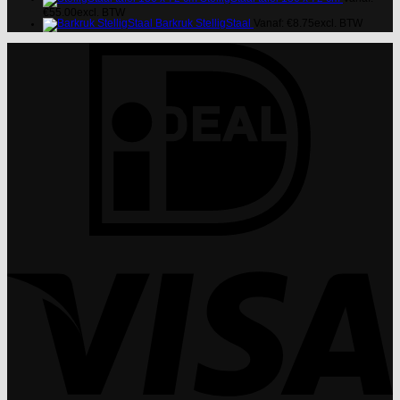
€
55.00
excl. BTW
Barkruk StelligStaal
Vanaf:
€
8.75
excl. BTW