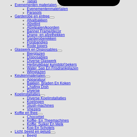
Tapas
Evenementen materialen
Evenementenmaterialen
Parasols
Garderobe en entree
Afvalbakken
Afzetlint
Afzetpalen/koorden
Banner Frame/decor
Drang- en afzethekken
Garderoberekken
Polsbandjes
Rode lopers
Glaswerk en Disposables
Bierglazen
Disposables
Diverse Glaswerk
Herbruikbaar kunststof bekers
Water, Sap En Frisdrankglazen
Wijnglazen
Keukenmaterialen
Apparatuur
Bakken, Braden En Koken
Chafing Dish
Diverse
Koelinstallaties
Diverse Koelinstallaties
Koelingen
Slush-machines
Vriezers
Koffie en thee
Chocomel
Koffie- En Theemachines
Koffie, Suiker En Melk
Kop En Schotels
Licht, beeld en geluid
Beeld