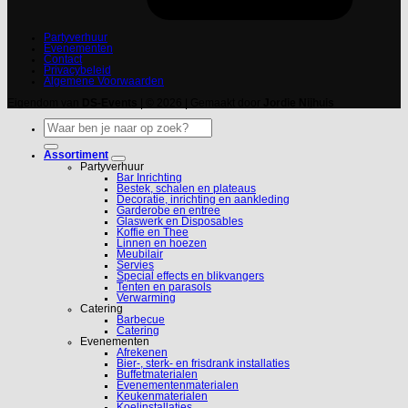
Partyverhuur
Evenementen
Contact
Privacybeleid
Algemene Voorwaarden
Eigendom van
DS-Events
| © 2026 | Gemaakt door
Jordie Nijhuis
Zoeken
naar:
Assortiment
Partyverhuur
Bar Inrichting
Bestek, schalen en plateaus
Decoratie, inrichting en aankleding
Garderobe en entree
Glaswerk en Disposables
Koffie en Thee
Linnen en hoezen
Meubilair
Servies
Special effects en blikvangers
Tenten en parasols
Verwarming
Catering
Barbecue
Catering
Evenementen
Afrekenen
Bier-, sterk- en frisdrank installaties
Buffetmaterialen
Evenementenmaterialen
Keukenmaterialen
Koelinstallaties