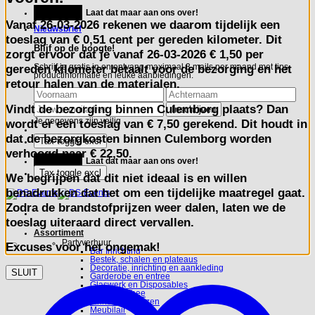
Ga
Feestje?
Laat dat maar aan ons over!
naar
Vanaf
26-03-2026
rekenen we daarom tijdelijk een
inhoud
Nieuwsbrief
toeslag van
€ 0,51 cent per gereden kilometer.
Dit
Blijf op de hoogte!
zorgt ervoor dat je vanaf 26-03-2026 € 1,50 per
gereden kilometer betaalt voor de bezorging en het
Schrijf je gratis in en ontvang maximaal 3 mails per maand met tips,
productinformatie en leuke aanbiedingen.
retour halen van de materialen.
Vindt de bezorging binnen Culemborg plaats? Dan
wordt er een toeslag van € 7,50 gerekend. Dit houdt in
Je gegevens zijn veilig
dat de bezorgkosten binnen Culemborg worden
verhoogd naar € 22,50.
Feestje?
Laat dat maar aan ons over!
We begrijpen dat dit niet ideaal is en willen
benadrukken dat het om een tijdelijke maatregel gaat.
Zodra de brandstofprijzen weer dalen, laten we de
toeslag uiteraard direct vervallen.
Assortiment
Partyverhuur
Excuses voor het ongemak!
Bar Inrichting
Bestek, schalen en plateaus
Decoratie, inrichting en aankleding
SLUIT
Garderobe en entree
Glaswerk en Disposables
Koffie en Thee
Linnen en hoezen
Meubilair