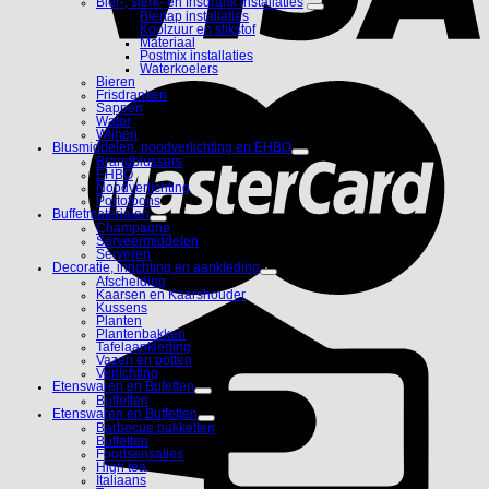
Bier-, sterk- en frisdrank installaties
Biertap installaties
Koolzuur en stikstof
Materiaal
Postmix installaties
Waterkoelers
Bieren
Frisdranken
Sappen
Water
Wijnen
Blusmiddelen, noodverlichting en EHBO
Brandblussers
EHBO
Noodverlichting
Portofoons
Buffetmaterialen
Champagne
Serveermiddelen
Serveren
Decoratie, inrichting en aankleding
Afscheiding
Kaarsen en Kaarshouder
Kussens
Planten
Plantenbakken
Tafelaankleding
Vazen en potten
Verlichting
Etenswaren en Bufetten
Buffetten
Etenswaren en Buffetten
Barbecue pakketten
Buffetten
Foodsensaties
High tea
Italiaans