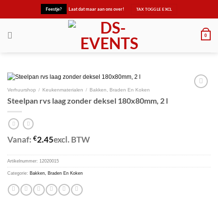
Ga
Feestje?
Laat dat maar aan ons over!
naar
inhoud
0
Verhuurshop
/
Keukenmaterialen
/
Bakken, Braden En Koken
Steelpan rvs laag zonder deksel 180x80mm, 2 l
Maak
favoriet!
Vanaf:
€
2.45
excl. BTW
Artikelnummer:
12020015
Categorie:
Bakken, Braden En Koken