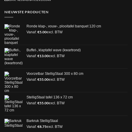
NIEUWSTE PRODUCTEN
Ronde klap-, vouw-, plooitafel banquet 120 cm
€
5.00
Vanaf:
excl. BTW
Buffet-, klaptafel wave (kwartrond)
€
13.00
Vanaf:
excl. BTW
Voorzetbar StelligStaal 300 x 80 cm
€
55.00
Vanaf:
excl. BTW
StelligStaal tafel 136 x 72 cm
€
55.00
Vanaf:
excl. BTW
Barkruk StelligStaal
€
8.75
Vanaf:
excl. BTW