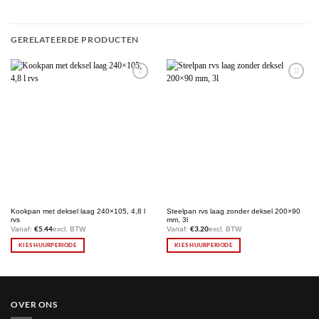
GERELATEERDE PRODUCTEN
Maak
Maak
favoriet!
favoriet!
Kookpan met deksel laag 240×105, 4,8 l
Steelpan rvs laag zonder deksel 200×90
rvs
mm, 3l
€
5.44
€
3.20
Vanaf:
excl. BTW
Vanaf:
excl. BTW
KIES HUURPERIODE
KIES HUURPERIODE
OVER ONS