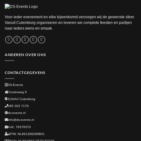
Voor ieder evenement en elke bijeenkomst verzorgen wij de gewenste sfeer.
Vanuit Culemborg organiseren en leveren we complete feesten en partijen
naar ieders wens en smaak.
ANDEREN OVER ONS
CONTACTGEGEVENS
DS-Events
Costerweg 8
4104AJ
Culemborg
085 303 7179
ds-events.nl
info@ds-events.nl
KvK: 78378370
BTW: NL861368289B01
IBAN: NL89ABNA 0529163349