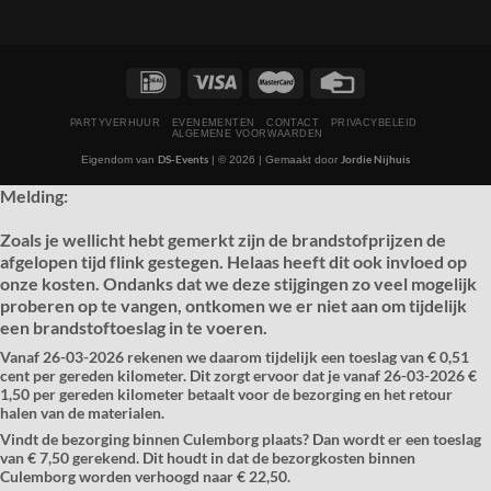
PARTYVERHUUR
EVENEMENTEN
CONTACT
PRIVACYBELEID
ALGEMENE VOORWAARDEN
DS-Events
Jordie Nijhuis
Eigendom van
| © 2026 | Gemaakt door
Melding:
Zoals je wellicht hebt gemerkt zijn de brandstofprijzen de
afgelopen tijd flink gestegen. Helaas heeft dit ook invloed op
onze kosten. Ondanks dat we deze stijgingen zo veel mogelijk
proberen op te vangen, ontkomen we er niet aan om tijdelijk
een brandstoftoeslag in te voeren.
Vanaf
26-03-2026
rekenen we daarom tijdelijk een toeslag van
€ 0,51
cent per gereden kilometer.
Dit zorgt ervoor dat je vanaf 26-03-2026 €
1,50 per gereden kilometer betaalt voor de bezorging en het retour
halen van de materialen.
Vindt de bezorging binnen Culemborg plaats? Dan wordt er een toeslag
van € 7,50 gerekend. Dit houdt in dat de bezorgkosten binnen
Culemborg worden verhoogd naar € 22,50.