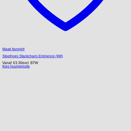
Maak favoriet!
Stoelhoes Stackchairs Eminence (Wit)
Vanaf:
€
3.30
excl. BTW
Kies huurperiode