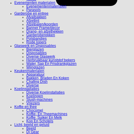
Evenementen materialen
Evenementenmaterialen
Parasols
Garderobe en entree
Afvalbakken
Afzetlint
Afzetpalen/koorden
Banner Frame/decor
Drang- en afzethekken
Garderoberekken
Polsbandjes
Rode lopers
Glaswerk en Disposables
Bierglazen
Disposables
Diverse Glaswerk
Herbruikbaar kunststof bekers
Water, Sap En Frisdrankglazen
Wijnglazen
Keukenmaterialen
Apparatuur
Bakken, Braden En Koken
Chafing Dish
Diverse
Koelinstallaties
Diverse Koelinstallaties
Koelingen
Slush-machines
Vriezers
Koffie en thee
Chocomel
Koffie- En Theemachines
Koffie, Suiker En Melk
Kop En Schotels
Licht, beeld en geluid
Beeld
Dj Gear