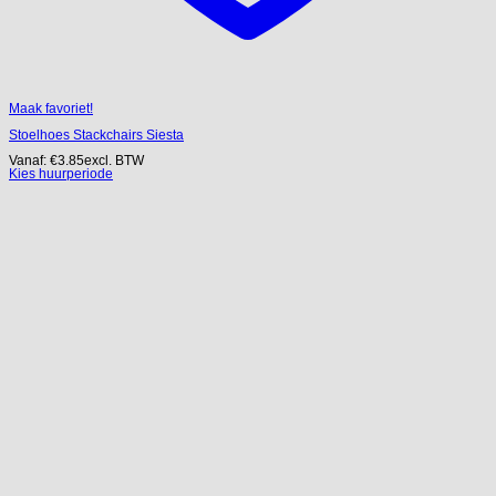
Maak favoriet!
Stoelhoes Stackchairs Siesta
Vanaf:
€
3.85
excl. BTW
Kies huurperiode