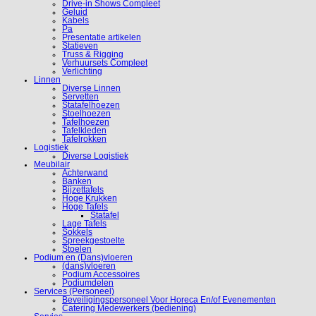
Drive-in Shows Compleet
Geluid
Kabels
Pa
Presentatie artikelen
Statieven
Truss & Rigging
Verhuursets Compleet
Verlichting
Linnen
Diverse Linnen
Servetten
Statafelhoezen
Stoelhoezen
Tafelhoezen
Tafelkleden
Tafelrokken
Logistiek
Diverse Logistiek
Meubilair
Achterwand
Banken
Bijzettafels
Hoge Krukken
Hoge Tafels
Statafel
Lage Tafels
Sokkels
Spreekgestoelte
Stoelen
Podium en (Dans)vloeren
(dans)vloeren
Podium Accessoires
Podiumdelen
Services (Personeel)
Beveiligingspersoneel Voor Horeca En/of Evenementen
Catering Medewerkers (bediening)