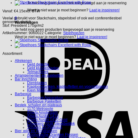
Je hebt nog geen producten toegevoegd aan je reservering
Weet je niet waar je moet beginnen?
Laat je inspireren!
Vanaf:
€
4.15
excl. BTW
0
Veelal gebruikt voor Stackchairs, stapelstoel of ook wel conferentiestoel
genoemd, stretch.
Winkelwagen
Stof: President 170gr/m2
Je hebt nog geen producten toegevoegd aan je reservering
Artikelnummer:
9060022
Categorie:
Stoelhoezen
Weet je niet waar je moet beginnen?
Laat je inspireren!
Assortiment
Afrekenen
Geld detectie
Geld kluisjes/lades
Telmachines
Arrangementen en pakketten
Bar Inrichting
Dienbladen
Klaptoonbanken, klapbuffetten en voorzetbarren
Klein Materiaal
Barbeque
Barbeque Apparatuur
Barbeque Pakketten
Bestek, schalen en plateaus
1170 Metropole
Amefa Amsterdam
Amefa Austin 1410
Amefa Austin 1410 Gold
Chuletero 7038 Steakbestek
Schalen En Plateaus
Bier, wijn en (fris)dranken
Alcoholische Dranken Flessen