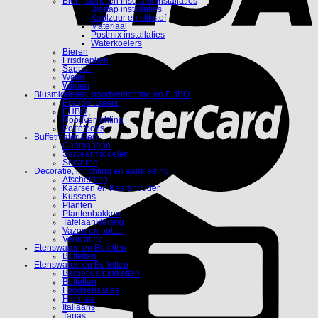
Bier-, sterk- en frisdrank installaties
Biertap installaties
Koolzuur en stikstof
Materiaal
Postmix installaties
Waterkoelers
Bieren
Frisdranken
Sappen
Water
Wijnen
Blusmiddelen, noodverlichting en EHBO
Brandblussers
EHBO
Noodverlichting
Portofoons
Buffetmaterialen
Champagne
Serveermiddelen
Serveren
Decoratie, inrichting en aankleding
Afscheiding
Kaarsen en Kaarshouder
Kussens
Planten
Plantenbakken
Tafelaankleding
Vazen en potten
Verlichting
Etenswaren en Bufetten
Buffetten
Etenswaren en Buffetten
Barbecue pakketten
Buffetten
Foodsensaties
High tea
Italiaans
Tapas