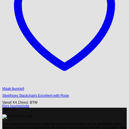
Maak favoriet!
Stoelhoes Stackchairs Excellent with Rope
Vanaf:
€
4.15
excl. BTW
Kies huurperiode
Over ons
Voor ieder evenement en elke bijeenkomst verzorgen wij de gewenste sfeer.
Vanuit Culemborg organiseren en leveren we complete feesten en partijen naar