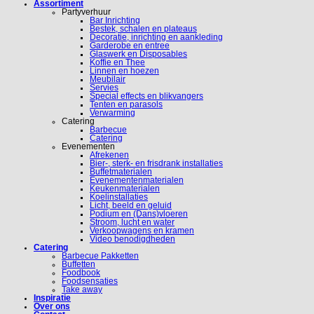
Assortiment
Partyverhuur
Bar Inrichting
Bestek, schalen en plateaus
Decoratie, inrichting en aankleding
Garderobe en entree
Glaswerk en Disposables
Koffie en Thee
Linnen en hoezen
Meubilair
Servies
Special effects en blikvangers
Tenten en parasols
Verwarming
Catering
Barbecue
Catering
Evenementen
Afrekenen
Bier-, sterk- en frisdrank installaties
Buffetmaterialen
Evenementenmaterialen
Keukenmaterialen
Koelinstallaties
Licht, beeld en geluid
Podium en (Dans)vloeren
Stroom, lucht en water
Verkoopwagens en kramen
Video benodigdheden
Catering
Barbecue Pakketten
Buffetten
Foodbook
Foodsensaties
Take away
Inspiratie
Over ons