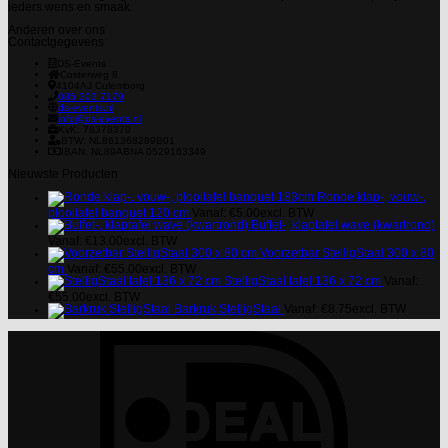
ieders wens en smaak.
Anderen over ons
Contactgegevens
DS-Events
Costerweg 8
4104AJ
Culemborg
085 303 7179
ds-events.nl
info@ds-events.nl
KvK: 78378370
BTW: NL861368289B01
IBAN: NL89ABNA 0529163349
Nieuwste Producten
Ronde klap-, vouw-,
plooitafel banquet 120 cm
Vanaf:
€
5.00
excl. BTW
Buffet-, klaptafel wave (kwartrond)
Vanaf:
€
13.00
excl. BTW
Voorzetbar StelligStaal 300 x 80
cm
Vanaf:
€
55.00
excl. BTW
StelligStaal tafel 136 x 72 cm
Vanaf:
€
55.00
excl. BTW
Barkruk StelligStaal
Vanaf:
€
8.75
excl. BTW