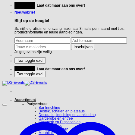
Ga
Feestje?
Laat dat maar aan ons over!
naar
inhoud
Nieuwsbrief
Blijf op de hoogte!
Schrijf je gratis in en ontvang maximaal 3 mails per maand met tips,
productinformatie en leuke aanbiedingen.
Je gegevens zijn veilig
Feestje?
Laat dat maar aan ons over!
Assortiment
Partyverhuur
Bar Inrichting
Bestek, schalen en plateaus
Decoratie, inrichting en aankleding
Garderobe en entree
Glaswerk en Disposables
Koffie en Thee
Linnen en hoezen
Meubilair