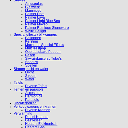
Servies
Amuseglas
Glaswerk
Mammoet
Palmer Dots
Palmer Lava
Palmer Light Blue Sea
Palmer Moveo
Palmer Rustique Stoneware
White Delight
Special effects / blikvangers
Ballonnen
Kerstmis
Machines Special Effects
Multifeestpop
Opblaaspbare Poppen
Pasen
Sky-airdancers / Tube’s
Sneeuw
Spellen
Stroom, lucht en water
Lucht
Stroom
Water
Tafels
Diverse Tafels
Tenten en parasols
Accesoires
Harmonica
Parasols
Uncategorized
Verkoopwagens en kramen
Diverse Kramen
Verwarming
Diesel Heaters
Gasflessen
Heaters Elektronisch
Heaters Gas