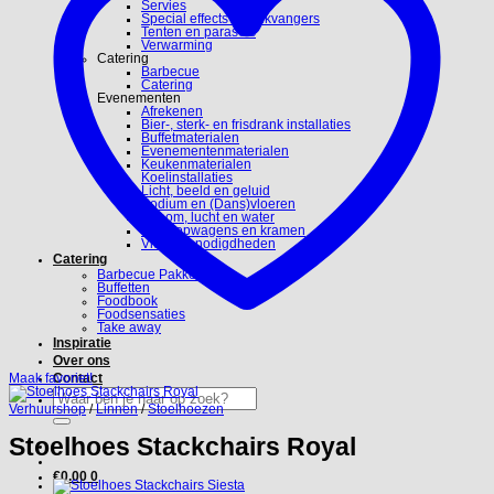
Servies
Special effects en blikvangers
Tenten en parasols
Verwarming
Catering
Barbecue
Catering
Evenementen
Afrekenen
Bier-, sterk- en frisdrank installaties
Buffetmaterialen
Evenementenmaterialen
Keukenmaterialen
Koelinstallaties
Licht, beeld en geluid
Podium en (Dans)vloeren
Stroom, lucht en water
Verkoopwagens en kramen
Video benodigdheden
Catering
Barbecue Pakketten
Buffetten
Foodbook
Foodsensaties
Take away
Inspiratie
Over ons
Maak favoriet!
Contact
Zoeken
naar:
Verhuurshop
/
Linnen
/
Stoelhoezen
Stoelhoes Stackchairs Royal
€
0.00
0