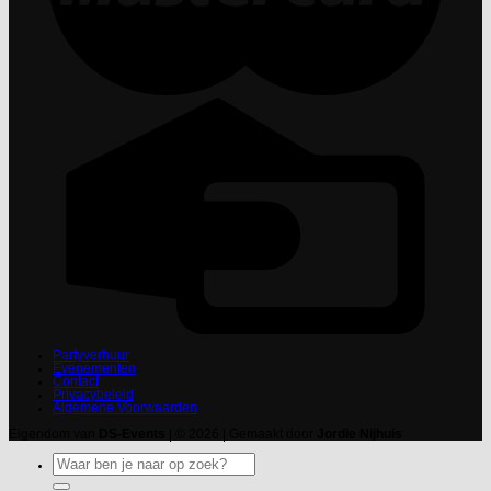
Partyverhuur
Evenementen
Contact
Privacybeleid
Algemene Voorwaarden
Eigendom van
DS-Events
| © 2026 | Gemaakt door
Jordie Nijhuis
Zoeken
naar: