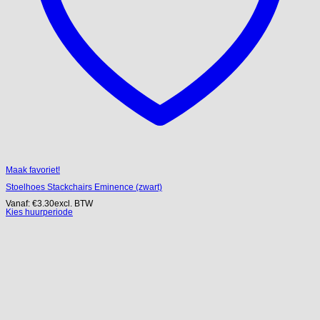
Maak favoriet!
Stoelhoes Stackchairs Eminence (zwart)
Vanaf:
€
3.30
excl. BTW
Kies huurperiode