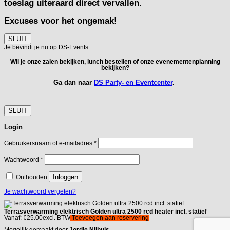
toeslag uiteraard direct vervallen.
Excuses voor het ongemak!
SLUIT
Je bevindt je nu op DS-Events.
Wil je onze zalen bekijken, lunch bestellen of onze evenementenplanning
bekijken?
Ga dan naar
DS Party- en Eventcenter
.
SLUIT
Login
Vereist
Gebruikersnaam of e-mailadres
*
Vereist
Wachtwoord
*
Inloggen
Onthouden
Je wachtwoord vergeten?
Terrasverwarming elektrisch Golden ultra 2500 rcd heater incl. statief
Vanaf:
€
25.00
excl. BTW
Toevoegen aan reservering
Mogelijk gemaakt door
Jordie Nijhuis