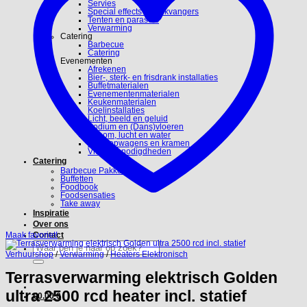
Servies
Special effects en blikvangers
Tenten en parasols
Verwarming
Catering
Barbecue
Catering
Evenementen
Afrekenen
Bier-, sterk- en frisdrank installaties
Buffetmaterialen
Evenementenmaterialen
Keukenmaterialen
Koelinstallaties
Licht, beeld en geluid
Podium en (Dans)vloeren
Stroom, lucht en water
Verkoopwagens en kramen
Video benodigdheden
Catering
Barbecue Pakketten
Buffetten
Foodbook
Foodsensaties
Take away
Inspiratie
Over ons
Maak favoriet!
Contact
Zoeken
naar:
Verhuurshop
/
Verwarming
/
Heaters Elektronisch
Terrasverwarming elektrisch Golden
ultra 2500 rcd heater incl. statief
€
0.00
0