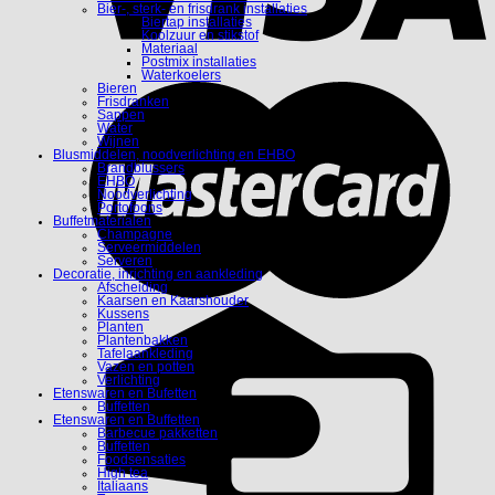
Bier-, sterk- en frisdrank installaties
Biertap installaties
Koolzuur en stikstof
Materiaal
Postmix installaties
Waterkoelers
Bieren
Frisdranken
Sappen
Water
Wijnen
Blusmiddelen, noodverlichting en EHBO
Brandblussers
EHBO
Noodverlichting
Portofoons
Buffetmaterialen
Champagne
Serveermiddelen
Serveren
Decoratie, inrichting en aankleding
Afscheiding
Kaarsen en Kaarshouder
Kussens
Planten
Plantenbakken
Tafelaankleding
Vazen en potten
Verlichting
Etenswaren en Bufetten
Buffetten
Etenswaren en Buffetten
Barbecue pakketten
Buffetten
Foodsensaties
High tea
Italiaans