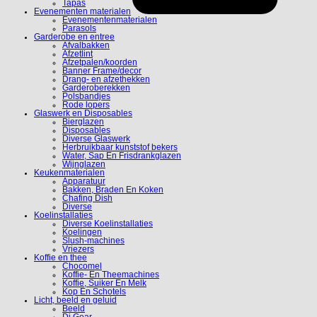
Tapas
Evenementen materialen
Evenementenmaterialen
Parasols
Garderobe en entree
Afvalbakken
Afzetlint
Afzetpalen/koorden
Banner Frame/decor
Drang- en afzethekken
Garderoberekken
Polsbandjes
Rode lopers
Glaswerk en Disposables
Bierglazen
Disposables
Diverse Glaswerk
Herbruikbaar kunststof bekers
Water, Sap En Frisdrankglazen
Wijnglazen
Keukenmaterialen
Apparatuur
Bakken, Braden En Koken
Chafing Dish
Diverse
Koelinstallaties
Diverse Koelinstallaties
Koelingen
Slush-machines
Vriezers
Koffie en thee
Chocomel
Koffie- En Theemachines
Koffie, Suiker En Melk
Kop En Schotels
Licht, beeld en geluid
Beeld