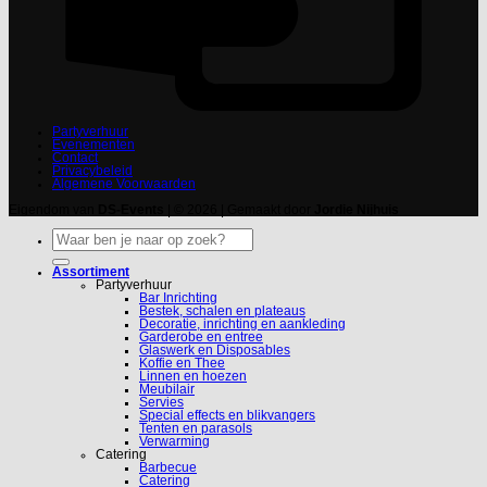
Partyverhuur
Evenementen
Contact
Privacybeleid
Algemene Voorwaarden
Eigendom van
DS-Events
| © 2026 | Gemaakt door
Jordie Nijhuis
Zoeken
naar:
Assortiment
Partyverhuur
Bar Inrichting
Bestek, schalen en plateaus
Decoratie, inrichting en aankleding
Garderobe en entree
Glaswerk en Disposables
Koffie en Thee
Linnen en hoezen
Meubilair
Servies
Special effects en blikvangers
Tenten en parasols
Verwarming
Catering
Barbecue
Catering