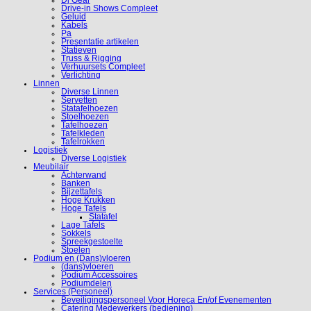
Dj Gear
Drive-in Shows Compleet
Geluid
Kabels
Pa
Presentatie artikelen
Statieven
Truss & Rigging
Verhuursets Compleet
Verlichting
Linnen
Diverse Linnen
Servetten
Statafelhoezen
Stoelhoezen
Tafelhoezen
Tafelkleden
Tafelrokken
Logistiek
Diverse Logistiek
Meubilair
Achterwand
Banken
Bijzettafels
Hoge Krukken
Hoge Tafels
Statafel
Lage Tafels
Sokkels
Spreekgestoelte
Stoelen
Podium en (Dans)vloeren
(dans)vloeren
Podium Accessoires
Podiumdelen
Services (Personeel)
Beveiligingspersoneel Voor Horeca En/of Evenementen
Catering Medewerkers (bediening)