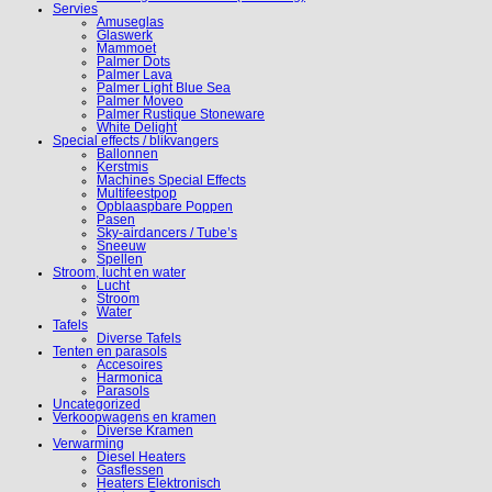
Servies
Amuseglas
Glaswerk
Mammoet
Palmer Dots
Palmer Lava
Palmer Light Blue Sea
Palmer Moveo
Palmer Rustique Stoneware
White Delight
Special effects / blikvangers
Ballonnen
Kerstmis
Machines Special Effects
Multifeestpop
Opblaaspbare Poppen
Pasen
Sky-airdancers / Tube’s
Sneeuw
Spellen
Stroom, lucht en water
Lucht
Stroom
Water
Tafels
Diverse Tafels
Tenten en parasols
Accesoires
Harmonica
Parasols
Uncategorized
Verkoopwagens en kramen
Diverse Kramen
Verwarming
Diesel Heaters
Gasflessen
Heaters Elektronisch