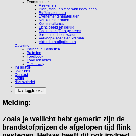
Evenementen
Afrekenen
Bier-, sterk- en frisdrank installaties
Buffetmaterialen
Evenementenmaterialen
Keukenmaterialen
Koelinstallaties
Licht, beeld en geluid
Podium en (Dans)vloeren
Stroom, lucht en water
Verkoopwagens en kramen
Video benodigdheden
Catering
Barbecue Pakketten
Buffetten
Foodbook
Foodsensaties
Take away
Inspiratie
Over ons
Contact
Login
Nieuwsbrief
Melding:
Zoals je wellicht hebt gemerkt zijn de
brandstofprijzen de afgelopen tijd flink
gestegen. Helaas heeft dit ook invloed