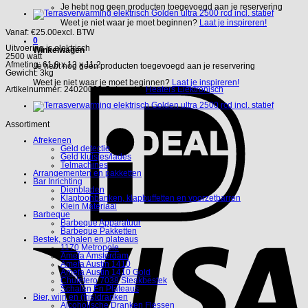
Je hebt nog geen producten toegevoegd aan je reservering
Weet je niet waar je moet beginnen?
Laat je inspireren!
Vanaf:
€
25.00
excl. BTW
0
Uitvoering is elektrisch
Winkelwagen
2500 watt
Afmeting: 61,8 x 13 x 11,2
Je hebt nog geen producten toegevoegd aan je reservering
Gewicht: 3kg
Weet je niet waar je moet beginnen?
Laat je inspireren!
Artikelnummer:
24020002
Categorie:
Heaters Elektronisch
Assortiment
Afrekenen
Geld detectie
Geld kluisjes/lades
Telmachines
Arrangementen en pakketten
Bar Inrichting
Dienbladen
Klaptoonbanken, klapbuffetten en voorzetbarren
Klein Materiaal
Barbeque
Barbeque Apparatuur
Barbeque Pakketten
Bestek, schalen en plateaus
1170 Metropole
Amefa Amsterdam
Amefa Austin 1410
Amefa Austin 1410 Gold
Chuletero 7038 Steakbestek
Schalen En Plateaus
Bier, wijn en (fris)dranken
Alcoholische Dranken Flessen