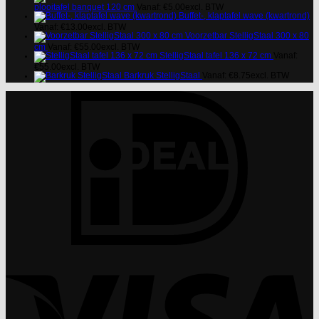
plooitafel banquet 120 cm
Vanaf:
€
5.00
excl. BTW
Buffet-, klaptafel wave (kwartrond)
Vanaf:
€
13.00
excl. BTW
Voorzetbar StelligStaal 300 x 80
cm
Vanaf:
€
55.00
excl. BTW
StelligStaal tafel 136 x 72 cm
Vanaf:
€
55.00
excl. BTW
Barkruk StelligStaal
Vanaf:
€
8.75
excl. BTW