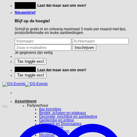
Ga
Feestje?
Laat dat maar aan ons over!
naar
inhoud
Nieuwsbrief
Blijf op de hoogte!
Schrijf je gratis in en ontvang maximaal 3 mails per maand met tips,
productinformatie en leuke aanbiedingen.
Je gegevens zijn veilig
Feestje?
Laat dat maar aan ons over!
Assortiment
Partyverhuur
Bar Inrichting
Bestek, schalen en plateaus
Decoratie, inrichting en aankleding
Garderobe en entree
Glaswerk en Disposables
Koffie en Thee
Linnen en hoezen
Meubilair