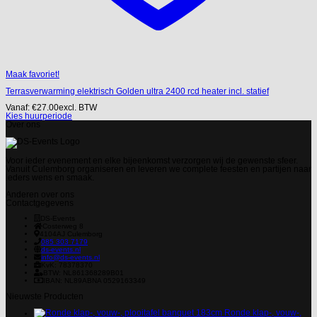
Maak favoriet!
Terrasverwarming elektrisch Golden ultra 2400 rcd heater incl. statief
Vanaf:
€
27.00
excl. BTW
Kies huurperiode
Over ons
Voor ieder evenement en elke bijeenkomst verzorgen wij de gewenste sfeer.
Vanuit Culemborg organiseren en leveren we complete feesten en partijen naar
ieders wens en smaak.
Anderen over ons
Contactgegevens
DS-Events
Costerweg 8
4104AJ
Culemborg
085 303 7179
ds-events.nl
info@ds-events.nl
KvK: 78378370
BTW: NL861368289B01
IBAN: NL89ABNA 0529163349
Nieuwste Producten
Ronde klap-, vouw-,