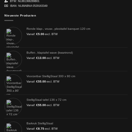
BTW: NL861368289B01
IBAN: NL89ABNA 0529163349
Nieuwste Producten
Ronde klap-, vouw-, plooitafel banquet 120 cm
Vanaf:
€
5.00
excl. BTW
Buffet-, klaptafel wave (kwartrond)
Vanaf:
€
13.00
excl. BTW
Voorzetbar StelligStaal 300 x 80 cm
Vanaf:
€
55.00
excl. BTW
StelligStaal tafel 136 x 72 cm
Vanaf:
€
55.00
excl. BTW
Barkruk StelligStaal
Vanaf:
€
8.75
excl. BTW