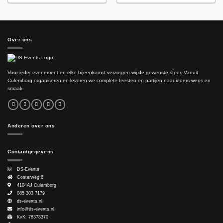
Over ons
Voor ieder evenement en elke bijeenkomst verzorgen wij de gewenste sfeer. Vanuit
Culemborg organiseren en leveren we complete feesten en partijen naar ieders wens en
smaak.
Anderen over ons
Contactgegevens
DS-Events
Costerweg 8
4104AJ
Culemborg
085 303 7179
ds-events.nl
info@ds-events.nl
KvK: 78378370