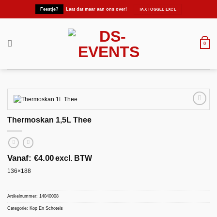
Ga
Feestje?
Laat dat maar aan ons over!
naar
inhoud
0
Thermoskan 1,5L Thee
Maak
favoriet!
Vanaf:
€
4.00
excl. BTW
136×188
Artikelnummer:
14040008
Categorie:
Kop En Schotels