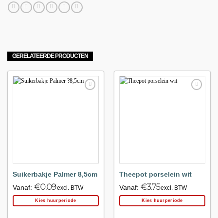
GERELATEERDE PRODUCTEN
Maak
Maak
favoriet!
favoriet!
Suikerbakje Palmer 8,5cm
Theepot porselein wit
€
0.09
€
3.75
Vanaf:
Vanaf:
excl. BTW
excl. BTW
Kies huurperiode
Kies huurperiode