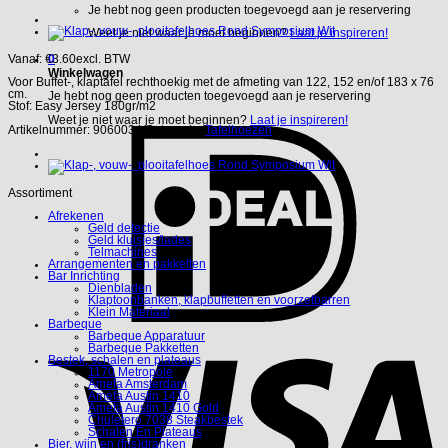
Je hebt nog geen producten toegevoegd aan je reservering
Weet je niet waar je moet beginnen?
Laat je inspireren!
0
Vanaf:
€
3.60
excl. BTW
Winkelwagen
Voor Buffet-, klaptafel rechthoekig met de afmeting van 122, 152 en/of 183 x 76
cm.
Je hebt nog geen producten toegevoegd aan je reservering
Stof: Easy Jersey 180gr/m2
Weet je niet waar je moet beginnen?
Laat je inspireren!
Artikelnummer:
9060034
Categorie:
Tafelhoezen
Assortiment
Afrekenen
Geld detectie
Geld kluisjes/lades
Telmachines
Arrangementen en pakketten
Bar Inrichting
Dienbladen
Klaptoonbanken, klapbuffetten en voorzetbarren
Klein Materiaal
Barbeque
Barbeque Apparatuur
Barbeque Pakketten
Bestek, schalen en plateaus
1170 Metropole
Amefa Amsterdam
Amefa Austin 1410
Amefa Austin 1410 Gold
Chuletero 7038 Steakbestek
Schalen En Plateaus
Bier, wijn en (fris)dranken