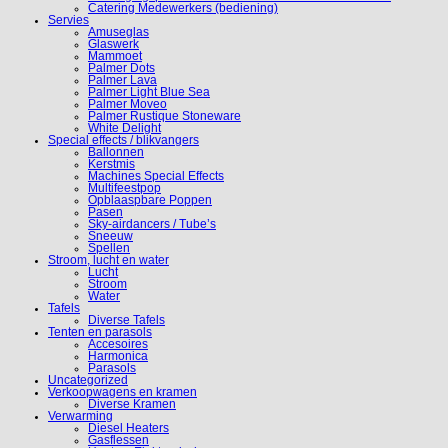
Catering Medewerkers (bediening)
Servies
Amuseglas
Glaswerk
Mammoet
Palmer Dots
Palmer Lava
Palmer Light Blue Sea
Palmer Moveo
Palmer Rustique Stoneware
White Delight
Special effects / blikvangers
Ballonnen
Kerstmis
Machines Special Effects
Multifeestpop
Opblaaspbare Poppen
Pasen
Sky-airdancers / Tube’s
Sneeuw
Spellen
Stroom, lucht en water
Lucht
Stroom
Water
Tafels
Diverse Tafels
Tenten en parasols
Accesoires
Harmonica
Parasols
Uncategorized
Verkoopwagens en kramen
Diverse Kramen
Verwarming
Diesel Heaters
Gasflessen