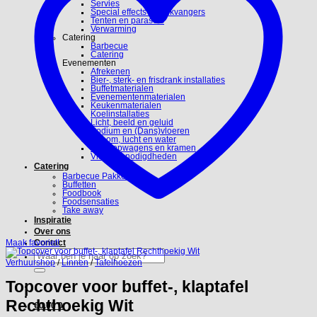
Servies
Special effects en blikvangers
Tenten en parasols
Verwarming
Catering
Barbecue
Catering
Evenementen
Afrekenen
Bier-, sterk- en frisdrank installaties
Buffetmaterialen
Evenementenmaterialen
Keukenmaterialen
Koelinstallaties
Licht, beeld en geluid
Podium en (Dans)vloeren
Stroom, lucht en water
Verkoopwagens en kramen
Video benodigdheden
Catering
Barbecue Pakketten
Buffetten
Foodbook
Foodsensaties
Take away
Inspiratie
Over ons
Maak favoriet!
Contact
Zoeken
naar:
Verhuurshop
/
Linnen
/
Tafelhoezen
Topcover voor buffet-, klaptafel
Rechthoekig Wit
€
0.00
0