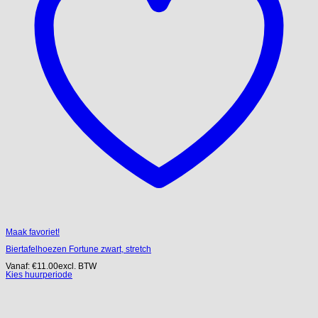
Maak favoriet!
Biertafelhoezen Fortune zwart, stretch
Vanaf:
€
11.00
excl. BTW
Kies huurperiode