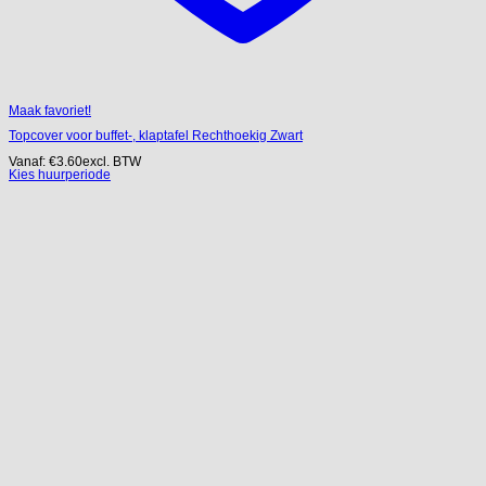
Maak favoriet!
Topcover voor buffet-, klaptafel Rechthoekig Zwart
Vanaf:
€
3.60
excl. BTW
Kies huurperiode