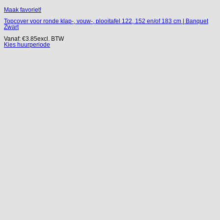
Maak favoriet!
Topcover voor ronde klap-, vouw-, plooitafel 122, 152 en/of 183 cm | Banquet
Zwart
Vanaf:
€
3.85
excl. BTW
Kies huurperiode