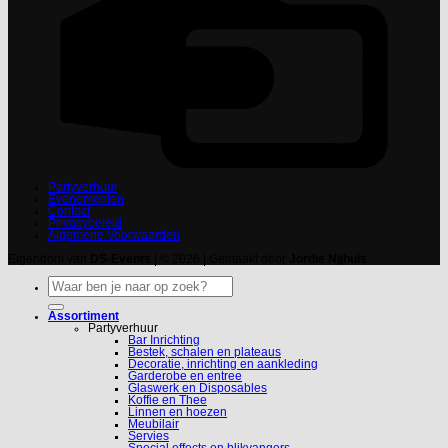
Partyverhuur
Evenementen
Contact
Privacybeleid
Algemene Voorwaarden
Eigendom van
DS-Events
| © 2026 | Gemaakt door
Jordie Nijhuis
Zoeken
naar:
Assortiment
Partyverhuur
Bar Inrichting
Bestek, schalen en plateaus
Decoratie, inrichting en aankleding
Garderobe en entree
Glaswerk en Disposables
Koffie en Thee
Linnen en hoezen
Meubilair
Servies