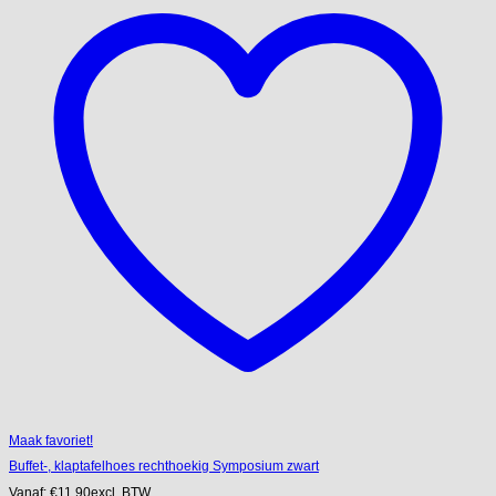
Maak favoriet!
Buffet-, klaptafelhoes rechthoekig Symposium zwart
Vanaf:
€
11.90
excl. BTW