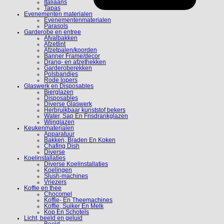
Italiaans
Tapas
Evenementen materialen
Evenementenmaterialen
Parasols
Garderobe en entree
Afvalbakken
Afzetlint
Afzetpalen/koorden
Banner Frame/decor
Drang- en afzethekken
Garderoberekken
Polsbandjes
Rode lopers
Glaswerk en Disposables
Bierglazen
Disposables
Diverse Glaswerk
Herbruikbaar kunststof bekers
Water, Sap En Frisdrankglazen
Wijnglazen
Keukenmaterialen
Apparatuur
Bakken, Braden En Koken
Chafing Dish
Diverse
Koelinstallaties
Diverse Koelinstallaties
Koelingen
Slush-machines
Vriezers
Koffie en thee
Chocomel
Koffie- En Theemachines
Koffie, Suiker En Melk
Kop En Schotels
Licht, beeld en geluid