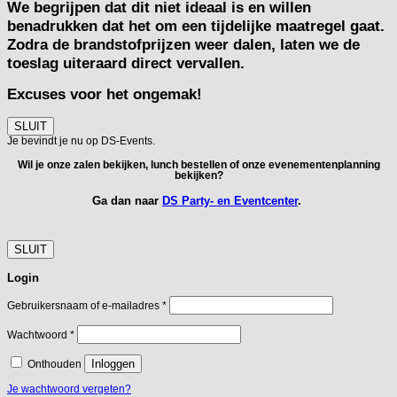
We begrijpen dat dit niet ideaal is en willen
benadrukken dat het om een tijdelijke maatregel gaat.
Zodra de brandstofprijzen weer dalen, laten we de
toeslag uiteraard direct vervallen.
Excuses voor het ongemak!
SLUIT
Je bevindt je nu op DS-Events.
Wil je onze zalen bekijken, lunch bestellen of onze evenementenplanning
bekijken?
Ga dan naar
DS Party- en Eventcenter
.
SLUIT
Login
Vereist
Gebruikersnaam of e-mailadres
*
Vereist
Wachtwoord
*
Inloggen
Onthouden
Je wachtwoord vergeten?