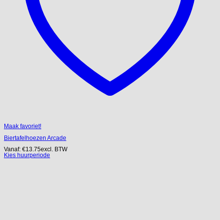
Maak favoriet!
Biertafelhoezen Arcade
Vanaf:
€
13.75
excl. BTW
Kies huurperiode