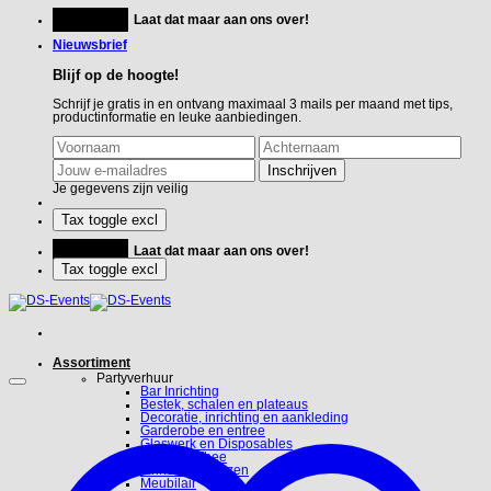
Ga
Feestje?
Laat dat maar aan ons over!
naar
inhoud
Nieuwsbrief
Blijf op de hoogte!
Schrijf je gratis in en ontvang maximaal 3 mails per maand met tips,
productinformatie en leuke aanbiedingen.
Je gegevens zijn veilig
Feestje?
Laat dat maar aan ons over!
Assortiment
Partyverhuur
Bar Inrichting
Bestek, schalen en plateaus
Decoratie, inrichting en aankleding
Garderobe en entree
Glaswerk en Disposables
Koffie en Thee
Linnen en hoezen
Meubilair