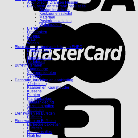
Alcoholische Dranken Flessen
Bier-, sterk- en frisdrank installaties
Biertap installaties
Koolzuur en stikstof
Materiaal
Postmix installaties
Waterkoelers
Bieren
Frisdranken
Sappen
Water
Wijnen
Blusmiddelen, noodverlichting en EHBO
Brandblussers
EHBO
Noodverlichting
Portofoons
Buffetmaterialen
Champagne
Serveermiddelen
Serveren
Decoratie, inrichting en aankleding
Afscheiding
Kaarsen en Kaarshouder
Kussens
Planten
Plantenbakken
Tafelaankleding
Vazen en potten
Verlichting
Etenswaren en Bufetten
Buffetten
Etenswaren en Buffetten
Barbecue pakketten
Buffetten
Foodsensaties
High tea