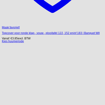
Maak favoriet!
Topcover voor ronde klap-, vouw-, plooitafel 122, 152 en/of 183 | Banquet Wit
Vanaf:
€
3.85
excl. BTW
Kies huurperiode