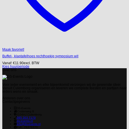
Maak favoriet!
Buffet-, klaptafelhoes rechthoekig symposium wit
Vanaf:
€
11.90
excl. BTW
Kies huurperiode
Over ons
Voor ieder evenement en elke bijeenkomst verzorgen wij de gewenste sfeer.
Vanuit Culemborg organiseren en leveren we complete feesten en partijen naar
ieders wens en smaak.
Anderen over ons
Contactgegevens
DS-Events
Costerweg 8
4104AJ
Culemborg
085 303 7179
ds-events.nl
info@ds-events.nl
KvK: 78378370