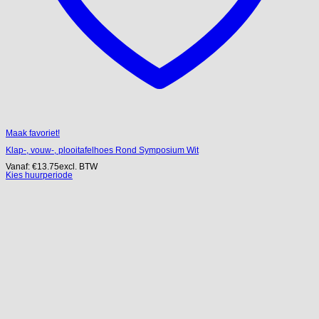
Maak favoriet!
Klap-, vouw-, plooitafelhoes Rond Symposium Wit
Vanaf:
€
13.75
excl. BTW
Kies huurperiode