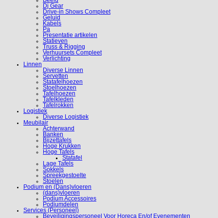
Beeld
Dj Gear
Drive-in Shows Compleet
Geluid
Kabels
Pa
Presentatie artikelen
Statieven
Truss & Rigging
Verhuursets Compleet
Verlichting
Linnen
Diverse Linnen
Servetten
Statafelhoezen
Stoelhoezen
Tafelhoezen
Tafelkleden
Tafelrokken
Logistiek
Diverse Logistiek
Meubilair
Achterwand
Banken
Bijzettafels
Hoge Krukken
Hoge Tafels
Statafel
Lage Tafels
Sokkels
Spreekgestoelte
Stoelen
Podium en (Dans)vloeren
(dans)vloeren
Podium Accessoires
Podiumdelen
Services (Personeel)
Beveiligingspersoneel Voor Horeca En/of Evenementen