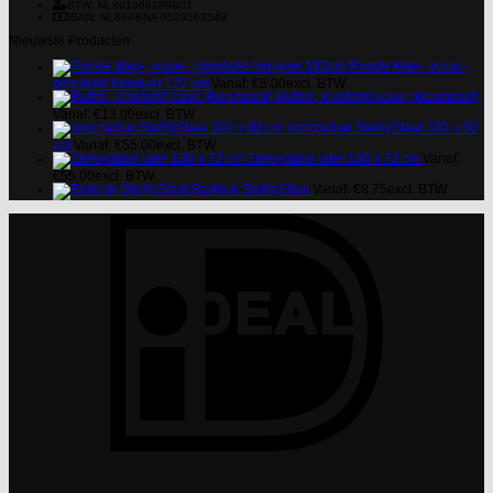
BTW: NL861368289B01
IBAN: NL89ABNA 0529163349
Nieuwste Producten
Ronde klap-, vouw-,
plooitafel banquet 120 cm
Vanaf:
€
5.00
excl. BTW
Buffet-, klaptafel wave (kwartrond)
Vanaf:
€
13.00
excl. BTW
Voorzetbar StelligStaal 300 x 80
cm
Vanaf:
€
55.00
excl. BTW
StelligStaal tafel 136 x 72 cm
Vanaf:
€
55.00
excl. BTW
Barkruk StelligStaal
Vanaf:
€
8.75
excl. BTW