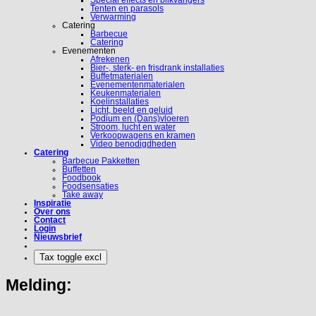
Special effects en blikvangers
Tenten en parasols
Verwarming
Catering
Barbecue
Catering
Evenementen
Afrekenen
Bier-, sterk- en frisdrank installaties
Buffetmaterialen
Evenementenmaterialen
Keukenmaterialen
Koelinstallaties
Licht, beeld en geluid
Podium en (Dans)vloeren
Stroom, lucht en water
Verkoopwagens en kramen
Video benodigdheden
Catering
Barbecue Pakketten
Buffetten
Foodbook
Foodsensaties
Take away
Inspiratie
Over ons
Contact
Login
Nieuwsbrief
Melding: