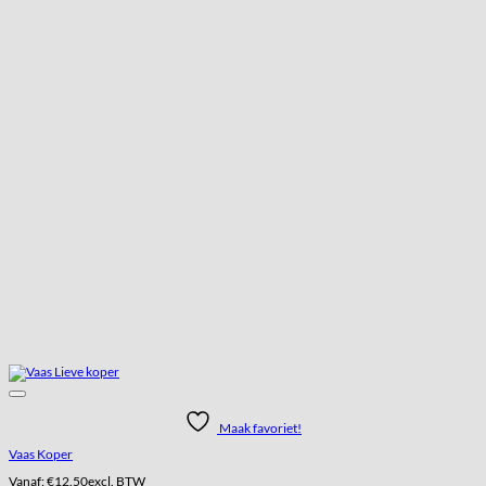
Maak favoriet!
Vaas Koper
Vanaf:
€
12.50
excl. BTW