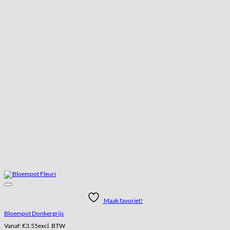
Maak favoriet!
Bloempot Donkergrijs
Vanaf:
€
3.55
excl. BTW