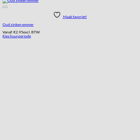
Maak favoriet!
Oud zinken emmer
Vanaf:
€
2.95
excl. BTW
Kies huurperiode