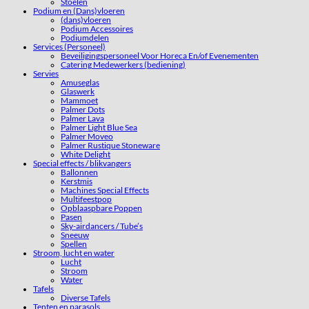
Stoelen
Podium en (Dans)vloeren
(dans)vloeren
Podium Accessoires
Podiumdelen
Services (Personeel)
Beveiligingspersoneel Voor Horeca En/of Evenementen
Catering Medewerkers (bediening)
Servies
Amuseglas
Glaswerk
Mammoet
Palmer Dots
Palmer Lava
Palmer Light Blue Sea
Palmer Moveo
Palmer Rustique Stoneware
White Delight
Special effects / blikvangers
Ballonnen
Kerstmis
Machines Special Effects
Multifeestpop
Opblaaspbare Poppen
Pasen
Sky-airdancers / Tube’s
Sneeuw
Spellen
Stroom, lucht en water
Lucht
Stroom
Water
Tafels
Diverse Tafels
Tenten en parasols