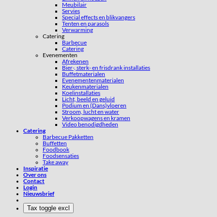
Meubilair
Servies
Special effects en blikvangers
Tenten en parasols
Verwarming
Catering
Barbecue
Catering
Evenementen
Afrekenen
Bier-, sterk- en frisdrank installaties
Buffetmaterialen
Evenementenmaterialen
Keukenmaterialen
Koelinstallaties
Licht, beeld en geluid
Podium en (Dans)vloeren
Stroom, lucht en water
Verkoopwagens en kramen
Video benodigdheden
Catering
Barbecue Pakketten
Buffetten
Foodbook
Foodsensaties
Take away
Inspiratie
Over ons
Contact
Login
Nieuwsbrief