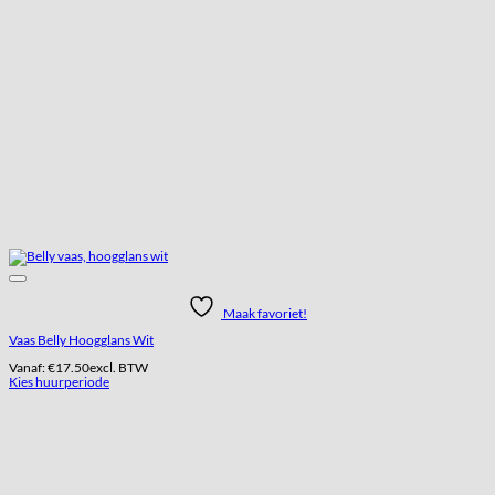
Maak favoriet!
Vaas Belly Hoogglans Wit
Vanaf:
€
17.50
excl. BTW
Kies huurperiode