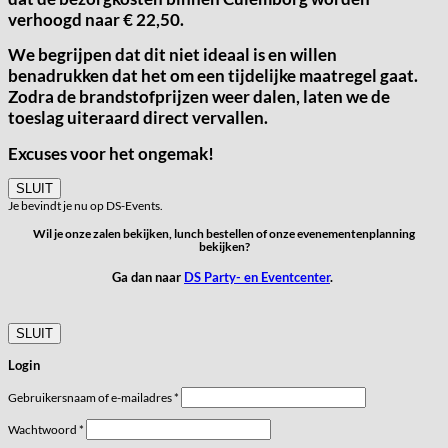
verhoogd naar € 22,50.
We begrijpen dat dit niet ideaal is en willen
benadrukken dat het om een tijdelijke maatregel gaat.
Zodra de brandstofprijzen weer dalen, laten we de
toeslag uiteraard direct vervallen.
Excuses voor het ongemak!
SLUIT
Je bevindt je nu op DS-Events.
Wil je onze zalen bekijken, lunch bestellen of onze evenementenplanning
bekijken?
Ga dan naar
DS Party- en Eventcenter
.
SLUIT
Login
Vereist
Gebruikersnaam of e-mailadres
*
Vereist
Wachtwoord
*