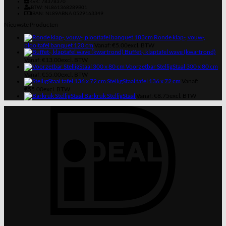
KvK: 78378370
BTW: NL861368289B01
IBAN: NL89ABNA 0529163349
Nieuwste Producten
Ronde klap-, vouw-,
plooitafel banquet 120 cm
Vanaf:
€
5.00
excl. BTW
Buffet-, klaptafel wave (kwartrond)
Vanaf:
€
13.00
excl. BTW
Voorzetbar StelligStaal 300 x 80 cm
Vanaf:
€
55.00
excl. BTW
StelligStaal tafel 136 x 72 cm
Vanaf:
€
55.00
excl. BTW
Barkruk StelligStaal
Vanaf:
€
8.75
excl. BTW