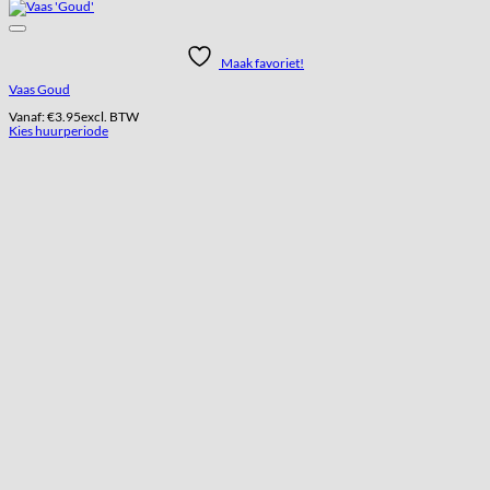
Maak favoriet!
Vaas Goud
Vanaf:
€
3.95
excl. BTW
Kies huurperiode