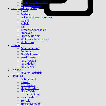
Koffie, Suiker En Melk
Kop En Schotels
Licht, beeld en geluid
Beeld
Dj Gear
Drive-in Shows Compleet
Geluid
Kabels
Pa
Presentatie artikelen
Statieven
Truss & Rigging
Verhuursets Compleet
Verlichting
Linnen
Diverse Linnen
Servetten
Statafelhoezen
Stoelhoezen
Tafelhoezen
Tafelkleden
Tafelrokken
Logistiek
Diverse Logistiek
Meubilair
Achterwand
Banken
Bijzettafels
Hoge Krukken
Hoge Tafels
Statafel
Lage Tafels
Sokkels
Spreekgestoelte