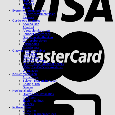
High tea
Italiaans
Tapas
Evenementen materialen
Evenementenmaterialen
Parasols
Garderobe en entree
Afvalbakken
Afzetlint
Afzetpalen/koorden
Banner Frame/decor
Drang- en afzethekken
Garderoberekken
Polsbandjes
Rode lopers
Glaswerk en Disposables
Bierglazen
Disposables
Diverse Glaswerk
Herbruikbaar kunststof bekers
Water, Sap En Frisdrankglazen
Wijnglazen
Keukenmaterialen
Apparatuur
Bakken, Braden En Koken
Chafing Dish
Diverse
Koelinstallaties
Diverse Koelinstallaties
Koelingen
Slush-machines
Vriezers
Koffie en thee
Chocomel
Koffie- En Theemachines