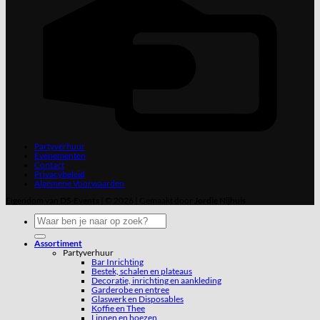
Partyverhuur
Evenementen
Contact
Privacybeleid
Algemene Voorwaarden
Eigendom van
DS-Events
| © 2026 | Gemaakt door
Jordie Nijhuis
Zoeken
naar:
Assortiment
Partyverhuur
Bar Inrichting
Bestek, schalen en plateaus
Decoratie, inrichting en aankleding
Garderobe en entree
Glaswerk en Disposables
Koffie en Thee
Linnen en hoezen