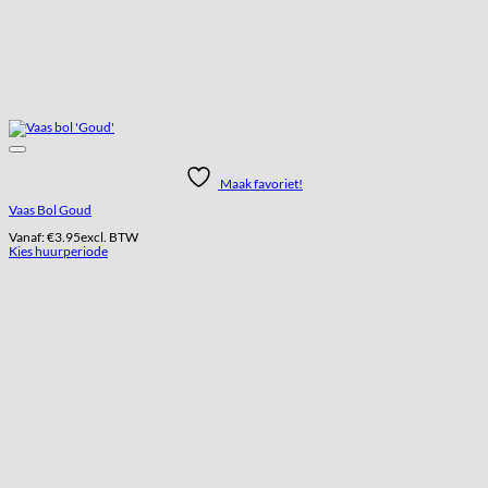
Maak favoriet!
Vaas Bol Goud
Vanaf:
€
3.95
excl. BTW
Kies huurperiode