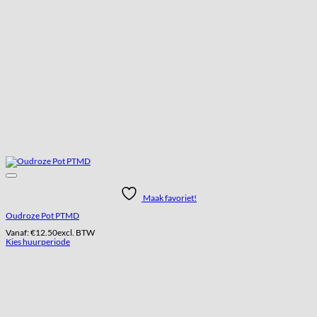
Maak favoriet!
Oudroze Pot PTMD
Vanaf:
€
12.50
excl. BTW
Kies huurperiode