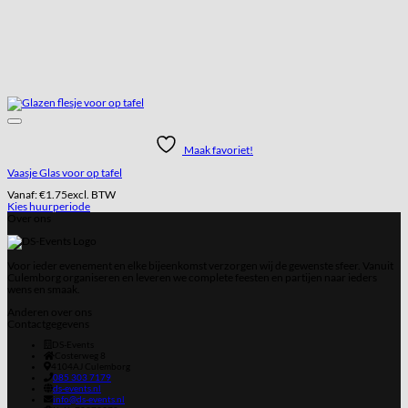
Maak favoriet!
Vaasje Glas voor op tafel
Vanaf:
€
1.75
excl. BTW
Kies huurperiode
Over ons
Voor ieder evenement en elke bijeenkomst verzorgen wij de gewenste sfeer. Vanuit
Culemborg organiseren en leveren we complete feesten en partijen naar ieders
wens en smaak.
Anderen over ons
Contactgegevens
DS-Events
Costerweg 8
4104AJ
Culemborg
085 303 7179
ds-events.nl
info@ds-events.nl