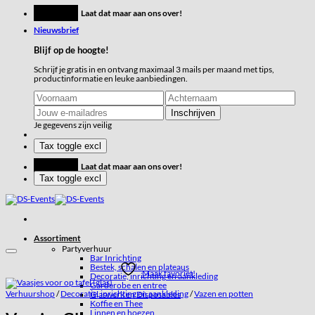
Ga
Feestje?
Laat dat maar aan ons over!
naar
Nieuwsbrief
inhoud
Blijf op de hoogte!
Schrijf je gratis in en ontvang maximaal 3 mails per maand met tips,
productinformatie en leuke aanbiedingen.
Je gegevens zijn veilig
Feestje?
Laat dat maar aan ons over!
Assortiment
Partyverhuur
Bar Inrichting
Bestek, schalen en plateaus
Maak favoriet!
Decoratie, inrichting en aankleding
Garderobe en entree
Verhuurshop
/
Decoratie, inrichting en aankleding
/
Vazen en potten
Glaswerk en Disposables
Koffie en Thee
Linnen en hoezen