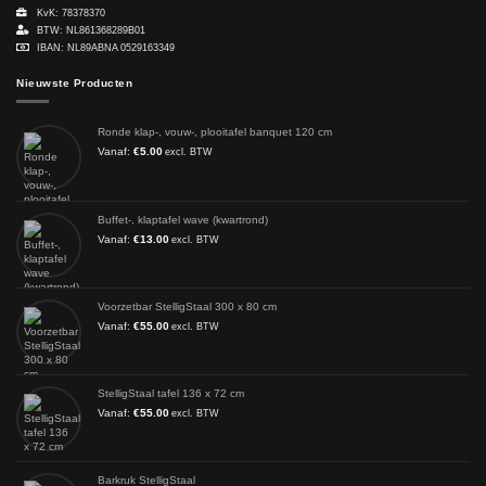
KvK: 78378370
BTW: NL861368289B01
IBAN: NL89ABNA 0529163349
Nieuwste Producten
Ronde klap-, vouw-, plooitafel banquet 120 cm
Vanaf:
€
5.00
excl. BTW
Buffet-, klaptafel wave (kwartrond)
Vanaf:
€
13.00
excl. BTW
Voorzetbar StelligStaal 300 x 80 cm
Vanaf:
€
55.00
excl. BTW
StelligStaal tafel 136 x 72 cm
Vanaf:
€
55.00
excl. BTW
Barkruk StelligStaal