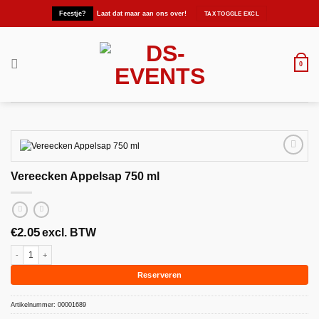
Ga
Feestje?
Laat dat maar aan ons over!
naar
inhoud
0
Vereecken Appelsap 750 ml
Maak
favoriet!
€
2.05
excl. BTW
Vereecken Appelsap 750 ml aantal
Reserveren
Artikelnummer:
00001689