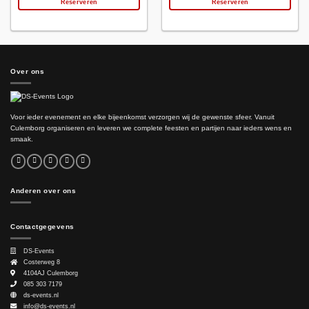
Reserveren
Reserveren
Over ons
Voor ieder evenement en elke bijeenkomst verzorgen wij de gewenste sfeer. Vanuit
Culemborg organiseren en leveren we complete feesten en partijen naar ieders wens en
smaak.
Anderen over ons
Contactgegevens
DS-Events
Costerweg 8
4104AJ
Culemborg
085 303 7179
ds-events.nl
info@ds-events.nl