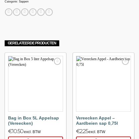
Categorie:
Sappen
GERELATEERDE PRODUCTEN
Maak
Maak
favoriet!
favoriet!
Bag in Box 5L Appelsap
Vereecken Appel –
(Vereecken)
Aardbeien sap 0,75l
€
10.50
€
2.25
excl. BTW
excl. BTW