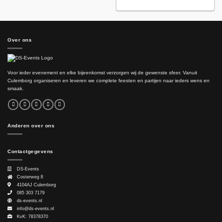
Over ons
Voor ieder evenement en elke bijeenkomst verzorgen wij de gewenste sfeer. Vanuit
Culemborg organiseren en leveren we complete feesten en partijen naar ieders wens en
smaak.
Anderen over ons
Contactgegevens
DS-Events
Costerweg 8
4104AJ
Culemborg
085 303 7179
ds-events.nl
info@ds-events.nl
KvK: 78378370