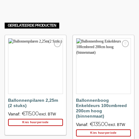
GERELATEERDE PRODUCTEN
Maak
Maak
favoriet!
favoriet!
Ballonnenpilaren 2,25m
Ballonnenboog
(2 stuks)
Enkeldeurs 100cmbreed
200cm hoog
€
115.00
Vanaf:
excl. BTW
(binnenmaat)
Kies huurperiode
€
135.00
Vanaf:
excl. BTW
Kies huurperiode