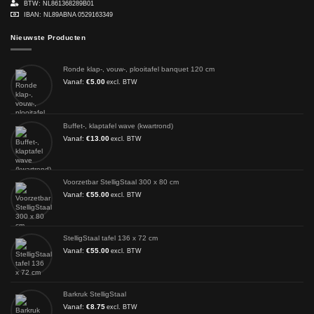
BTW: NL861368289B01
IBAN: NL89ABNA 0529163349
Nieuwste Producten
Ronde klap-, vouw-, plooitafel banquet 120 cm
Vanaf:
€
5.00
excl. BTW
Buffet-, klaptafel wave (kwartrond)
Vanaf:
€
13.00
excl. BTW
Voorzetbar StelligStaal 300 x 80 cm
Vanaf:
€
55.00
excl. BTW
StelligStaal tafel 136 x 72 cm
Vanaf:
€
55.00
excl. BTW
Barkruk StelligStaal
Vanaf:
€
8.75
excl. BTW