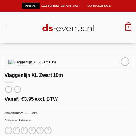
Ga
Feestje?
Laat dat maar aan ons over!
naar
inhoud
0
Vlaggenlijn XL Zwart 10m
Maak
favoriet!
Vanaf:
€
3.95
excl. BTW
Artikelnummer:
21010019
Categorie:
Ballonnen