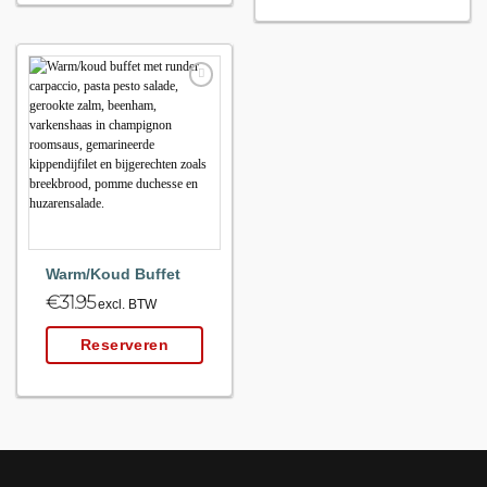
Maak
favoriet!
Warm/Koud Buffet
€
31.95
excl. BTW
Reserveren