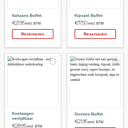
Italiaans Buffet
Kipsaté Buffet
€
21.95
€
17.50
excl. BTW
excl. BTW
Reserveren
Reserveren
Maak
Maak
favoriet!
favoriet!
Koelwagen
Oosters Buffet
verrijdbaar
€
21.95
excl. BTW
€
28.95
excl. BTW