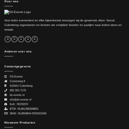
Over ons
Voor ieder evenement en elke bijeenkomst verzorgen wij de gewenste sfeer. Vanuit
Culemborg organiseren en leveren we complete feesten en partijen naar ieders wens en
smaak.
Anderen over ons
Contactgegevens
DS-Events
Costerweg 8
4104AJ
Culemborg
085 303 7179
ds-events.nl
info@ds-events.nl
KvK: 78378370
BTW: NL861368289B01
IBAN: NL89ABNA 0529163349
Nieuwste Producten