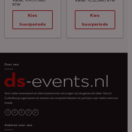
excl.
excl. BTW
BTW
Kies
Kies
huurperiode
huurperiode
Over ons
Voor ieder evenement en elke bijeenkomst verzorgen wij de gewenste sfeer. Vanuit
Culemborg organiseren en leveren we complete feesten en partijen naar ieders wens en
smaak.
Anderen over ons