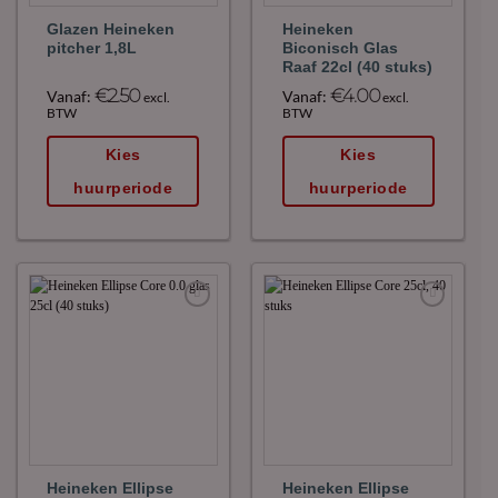
Glazen Heineken
Heineken
pitcher 1,8L
Biconisch Glas
Raaf 22cl (40 stuks)
€
2.50
€
4.00
Vanaf:
Vanaf:
excl.
excl.
BTW
BTW
Kies
Kies
huurperiode
huurperiode
Maak
Maak
favoriet!
favoriet!
Heineken Ellipse
Heineken Ellipse