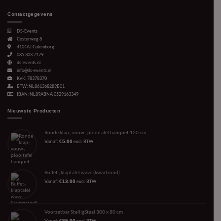
Contactgegevens
DS-Events
Costerweg 8
4104AJ
Culemborg
085 303 7179
ds-events.nl
info@ds-events.nl
KvK: 78378370
BTW: NL861368289B01
IBAN: NL89ABNA 0529163349
Nieuwste Producten
Ronde klap-, vouw-, plooitafel banquet 120 cm
Vanaf:
€
5.00
excl. BTW
Buffet-, klaptafel wave (kwartrond)
Vanaf:
€
13.00
excl. BTW
Voorzetbar StelligStaal 300 x 80 cm
Vanaf:
€
55.00
excl. BTW