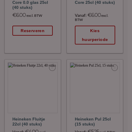
Core 0.0 glas 25cl
Core 25cl (40 stuks)
(40 stuks)
€
6.00
€
6.00
Vanaf:
excl. BTW
excl.
BTW
Reserveren
Kies
huurperiode
Maak
Maak
favoriet!
favoriet!
Heineken Fluitje
Heineken Pul 25cl
22cl (40 stuks)
(15 stuks)
€
4.00
€
5.25
Vanaf:
Vanaf: