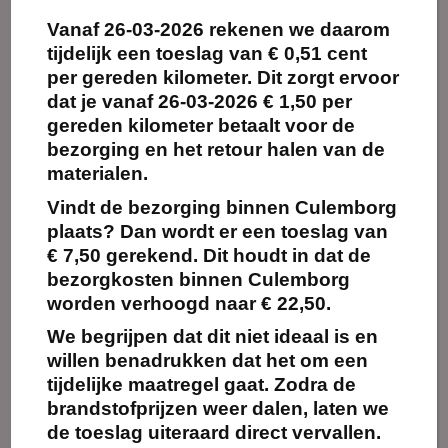
Vanaf
26-03-2026
rekenen we daarom
Maak
Maak
favoriet!
favoriet!
tijdelijk een toeslag van
€ 0,51 cent
per gereden kilometer.
Dit zorgt ervoor
dat je vanaf 26-03-2026 € 1,50 per
gereden kilometer betaalt voor de
bezorging en het retour halen van de
Amstel Fluit
Amstel Radler Glas
Biconisch Glas 22cl
30cl (24 stuks)
materialen.
(40 stuks)
Vindt de bezorging binnen Culemborg
€
4.00
€
3.60
Vanaf:
Vanaf:
excl.
excl.
BTW
BTW
plaats? Dan wordt er een toeslag van
€ 7,50 gerekend. Dit houdt in dat de
Kies
Kies
bezorgkosten binnen Culemborg
huurperiode
huurperiode
worden verhoogd naar € 22,50.
We begrijpen dat dit niet ideaal is en
willen benadrukken dat het om een
tijdelijke maatregel gaat. Zodra de
brandstofprijzen weer dalen, laten we
de toeslag uiteraard direct vervallen.
Maak
Maak