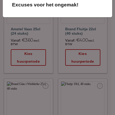
favoriet!
favoriet!
Excuses voor het ongemak!
Amstel Vaas 25cl
Brand Fluitje 22cl
(24 stuks)
(40 stuks)
€
3.60
€
4.00
Vanaf:
Vanaf:
excl.
excl.
BTW
BTW
Kies
Kies
huurperiode
huurperiode
Maak
Maak
favoriet!
favoriet!