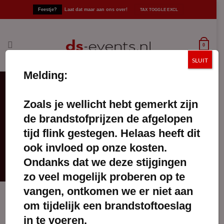
Ga
Feestje?
Laat dat maar aan ons over!
naar
inhoud
0
SLUIT
Melding:
Zoals je wellicht hebt gemerkt zijn
glas bier
de brandstofprijzen de afgelopen
FILTERS TOEPASSEN
tijd flink gestegen. Helaas heeft dit
ook invloed op onze kosten.
Ondanks dat we deze stijgingen
zo veel mogelijk proberen op te
vangen, ontkomen we er niet aan
om tijdelijk een brandstoftoeslag
in te voeren.