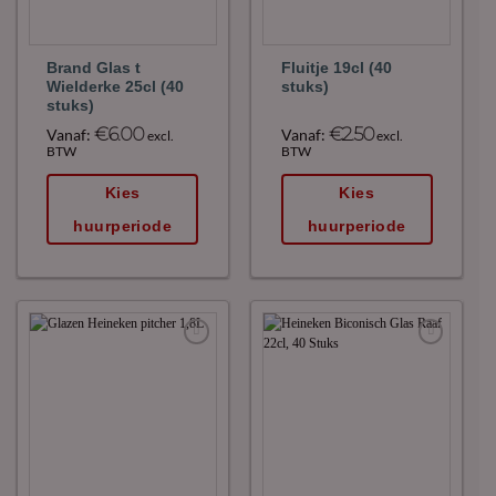
Brand Glas t
Fluitje 19cl (40
Wielderke 25cl (40
stuks)
stuks)
€
6.00
€
2.50
Vanaf:
Vanaf:
excl.
excl.
BTW
BTW
Kies
Kies
huurperiode
huurperiode
Maak
Maak
favoriet!
favoriet!