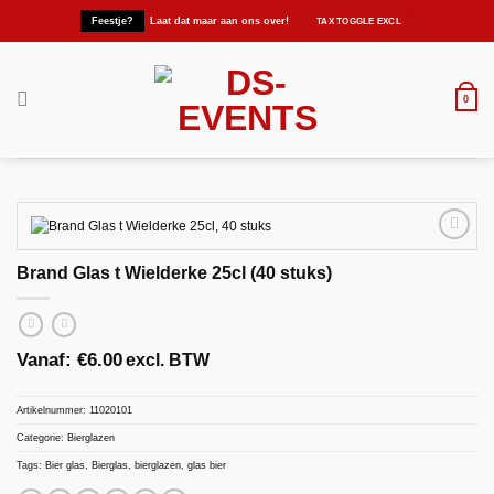
Ga
Feestje?
Laat dat maar aan ons over!
naar
inhoud
0
Brand Glas t Wielderke 25cl (40 stuks)
Maak
favoriet!
Vanaf:
€
6.00
excl. BTW
Artikelnummer:
11020101
Categorie:
Bierglazen
Tags:
Bier glas
,
Bierglas
,
bierglazen
,
glas bier