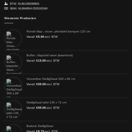
BTW: NL861368289B01
IBAN: NL89ABNA 0529163349
Nieuwste Producten
Ronde klap-, vouw-, plooitafel banquet 120 cm
Vanaf:
€
5.00
excl. BTW
Buffet-, klaptafel wave (kwartrond)
Vanaf:
€
13.00
excl. BTW
Voorzetbar StelligStaal 300 x 80 cm
Vanaf:
€
55.00
excl. BTW
StelligStaal tafel 136 x 72 cm
Vanaf:
€
55.00
excl. BTW
Barkruk StelligStaal
Vanaf:
€
8.75
excl. BTW