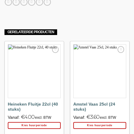
GERELATEERDE PRODUCTEN
Maak
Maak
favoriet!
favoriet!
Heineken Fluitje 22cl (40
Amstel Vaas 25cl (24
stuks)
stuks)
€
4.00
€
3.60
Vanaf:
Vanaf:
excl. BTW
excl. BTW
Kies huurperiode
Kies huurperiode