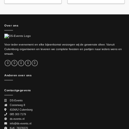
Over ons
Voor ieder evenement en elke bijeenkomst verzorgen wij de gewenste sfeer. Vanuit
Culemborg organiseren en leveren we complete feesten en partijen naar ieders wens en
smaak.
Anderen over ons
Contactgegevens
DS-Events
Costerweg 8
4104AJ
Culemborg
085 303 7179
ds-events.nl
info@ds-events.nl
KvK: 78378370