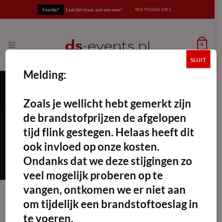
Ga
Feestje?
Laat dat maar aan ons over!
naar
inhoud
0
SLUIT
Melding:
Zoals je wellicht hebt gemerkt zijn
hygiënisch bordenrek
de brandstofprijzen de afgelopen
FILTERS TOEPASSEN
tijd flink gestegen. Helaas heeft dit
ook invloed op onze kosten.
Ondanks dat we deze stijgingen zo
veel mogelijk proberen op te
vangen, ontkomen we er niet aan
om tijdelijk een brandstoftoeslag in
te voeren.