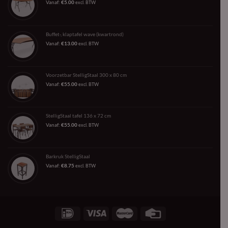
Vanaf:
€
5.00
excl. BTW
Buffet-, klaptafel wave (kwartrond)
Vanaf:
€
13.00
excl. BTW
Voorzetbar StelligStaal 300 x 80 cm
Vanaf:
€
55.00
excl. BTW
StelligStaal tafel 136 x 72 cm
Vanaf:
€
55.00
excl. BTW
Barkruk StelligStaal
Vanaf:
€
8.75
excl. BTW