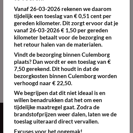
Vanaf
26-03-2026
rekenen we daarom
Maak
favoriet!
tijdelijk een toeslag van
€ 0,51 cent per
gereden kilometer.
Dit zorgt ervoor dat je
vanaf 26-03-2026 € 1,50 per gereden
kilometer betaalt voor de bezorging en
het retour halen van de materialen.
Verrijdbaar
bordenrek (ruimte
Vindt de bezorging binnen Culemborg
voor 84 borden)
plaats? Dan wordt er een toeslag van €
€
47.10
excl. BTW
7,50 gerekend. Dit houdt in dat de
Reserveren
bezorgkosten binnen Culemborg worden
verhoogd naar € 22,50.
We begrijpen dat dit niet ideaal is en
willen benadrukken dat het om een
tijdelijke maatregel gaat. Zodra de
brandstofprijzen weer dalen, laten we de
Over ons
toeslag uiteraard direct vervallen.
Excuses voor het ongemak!