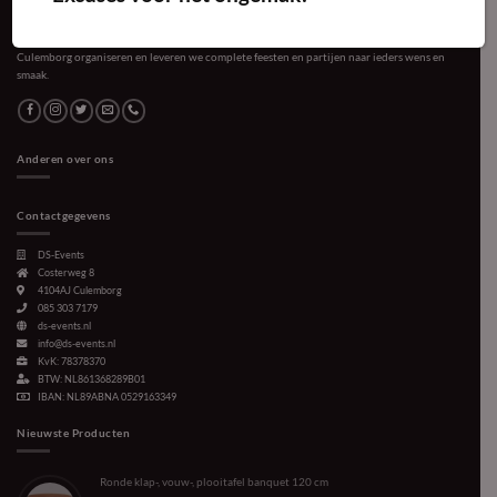
Voor ieder evenement en elke bijeenkomst verzorgen wij de gewenste sfeer. Vanuit
Culemborg organiseren en leveren we complete feesten en partijen naar ieders wens en
smaak.
Anderen over ons
Contactgegevens
DS-Events
Costerweg 8
4104AJ
Culemborg
085 303 7179
ds-events.nl
info@ds-events.nl
KvK: 78378370
BTW: NL861368289B01
IBAN: NL89ABNA 0529163349
Nieuwste Producten
Ronde klap-, vouw-, plooitafel banquet 120 cm