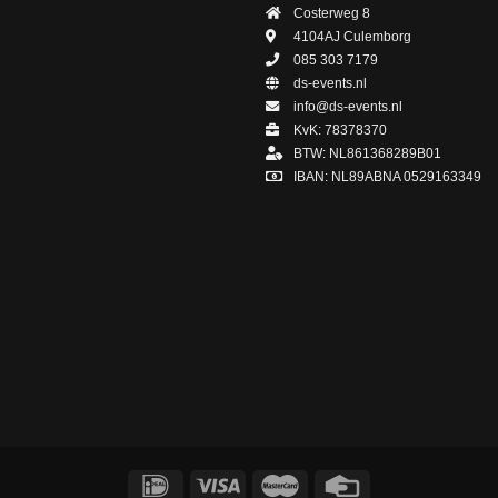
Costerweg 8
4104AJ
Culemborg
085 303 7179
ds-events.nl
info@ds-events.nl
KvK: 78378370
BTW: NL861368289B01
IBAN: NL89ABNA 0529163349