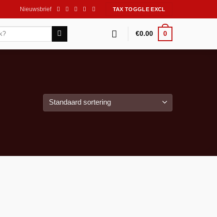
Nieuwsbrief
0
€
0.00