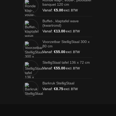
Ronde klap-, vouw-, plooitafel
banquet 120 cm
Vanaf:
€
5.00
excl. BTW
Buffet-, klaptafel wave
(kwartrond)
Vanaf:
€
13.00
excl. BTW
Voorzetbar StelligStaal 300 x
80 cm
Vanaf:
€
55.00
excl. BTW
StelligStaal tafel 136 x 72 cm
Vanaf:
€
55.00
excl. BTW
Barkruk StelligStaal
Vanaf:
€
8.75
excl. BTW