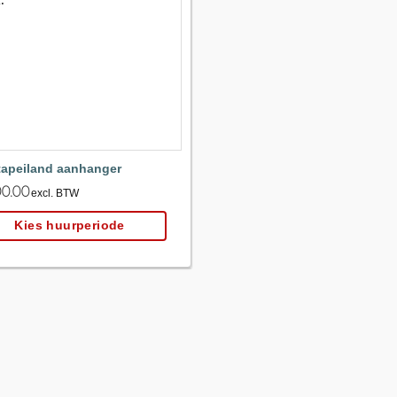
Maak
favoriet!
tapeiland aanhanger
0.00
excl. BTW
Kies huurperiode