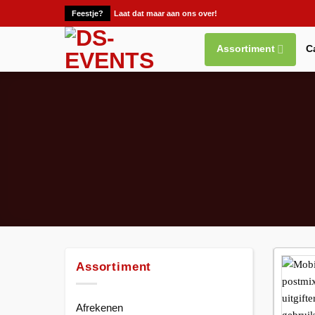
Ga
Feestje?
Laat dat maar aan ons over!
naar
inhoud
Assortiment
C
Assortiment
Afrekenen