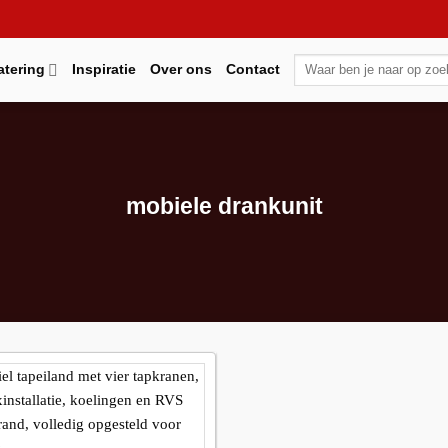
Zoeken
atering
Inspiratie
Over ons
Contact
naar:
mobiele drankunit