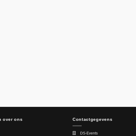
 over ons
Contactgegevens
DS-Events